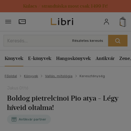
Kulacs / strandtáska most csak 1499 Ft!
Törzsvásárlói Kártya adatai
Részletes keresés
Könyvek
E-könyvek
Hangoskönyvek
Antikvár
Zene,
Főoldal
Könyvek
Vallás, mitológia
Kereszténység
Jakus Ottó
Boldog pietrelcinoi Pio atya - Légy
híveid oltalma!
Antikvár partner