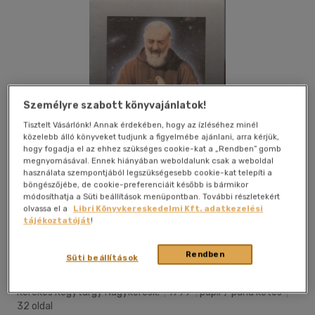
Személyre szabott könyvajánlatok!
Tisztelt Vásárlónk! Annak érdekében, hogy az ízléséhez minél
közelebb álló könyveket tudjunk a figyelmébe ajánlani, arra kérjük,
hogy fogadja el az ehhez szükséges cookie-kat a „Rendben” gomb
megnyomásával. Ennek hiányában weboldalunk csak a weboldal
használata szempontjából legszükségesebb cookie-kat telepíti a
böngészőjébe, de cookie-preferenciáit később is bármikor
módosíthatja a Süti beállítások menüpontban. További részletekért
olvassa el a
Libri Könyvkereskedelmi Kft. adatkezelési
tájékoztatóját
!
Kívánságlistához adom
Megosztom
Rendben
Süti beállítások
Kerekes Kegytárgy Nagykeresk.
|
1999
|
papír / puha kötés
|
32 oldal