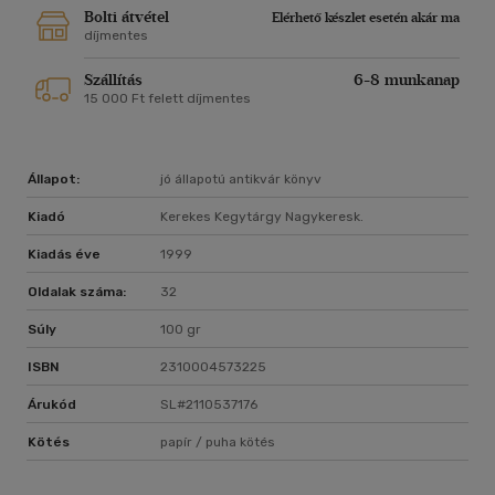
Bolti átvétel
Elérhető készlet esetén akár ma
díjmentes
Szállítás
6-8 munkanap
15 000 Ft felett díjmentes
Állapot:
jó állapotú antikvár könyv
Kiadó
Kerekes Kegytárgy Nagykeresk.
Kiadás éve
1999
Oldalak száma:
32
Súly
100 gr
ISBN
2310004573225
Árukód
SL#2110537176
Kötés
papír / puha kötés