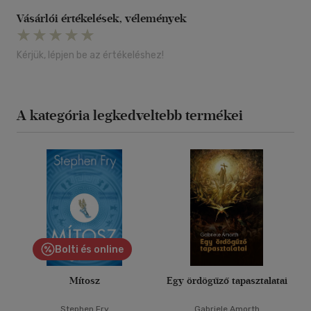
Vásárlói értékelések, vélemények
Kérjük, lépjen be az értékeléshez!
A kategória legkedveltebb termékei
Bolti és online
Mítosz
Egy ördögűző tapasztalatai
Stephen Fry
Gabriele Amorth