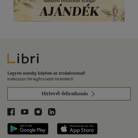
Libri
Legyen mindig képben az irodalommal!
Iratkozzon fel legfrissebb híreinkért!
Hírlevél-feliratkozás
Libri a Facebookon
Libri a Youtube-on
Libri az Instagramon
Libri a LinkedInen
Libri applikáció Szerezd meg: Google P
Libri applikáció 