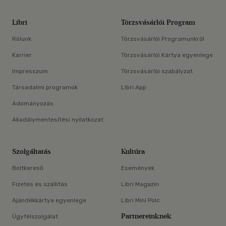
Libri
Törzsvásárlói Program
Rólunk
Törzsvásárlói Programunkról
Karrier
Törzsvásárlói Kártya egyenlege
Impresszum
Törzsvásárlói szabályzat
Társadalmi programok
Libri App
Adományozás
Akadálymentesítési nyilatkozat
Szolgáltatás
Kultúra
Boltkereső
Események
Fizetés és szállítás
Libri Magazin
Ajándékkártya egyenlege
Libri Mini Polc
Partnereinknek
Ügyfélszolgálat