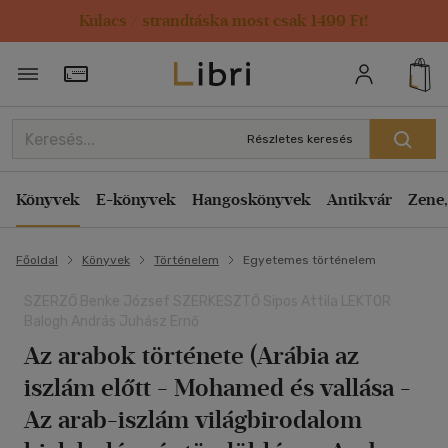
Kulacs / strandtáska most csak 1499 Ft!
Törzsvásárlói Kártya adatai
Részletes keresés
Könyvek
E-könyvek
Hangoskönyvek
Antikvár
Zene,
Főoldal
Könyvek
Történelem
Egyetemes történelem
SZERZŐ Benke József SZERKESZTŐ Sipos Attila LEKTOR
Balogh András Juhász Ernő
Az arabok története (Arábia az
iszlám előtt - Mohamed és vallása -
Az arab-iszlám világbirodalom