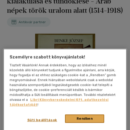
kialakulása és tündöklése - Arab
népek török uralom alatt (1514-1918)
Antikvár partner
Személyre szabott könyvajánlatok!
Tisztelt Vásárlónk! Annak érdekében, hogy az ízléséhez minél
közelebb álló könyveket tudjunk a figyelmébe ajánlani, arra kérjük,
hogy fogadja el az ehhez szükséges cookie-kat a „Rendben” gomb
megnyomásával. Ennek hiányában weboldalunk csak a weboldal
használata szempontjából legszükségesebb cookie-kat telepíti a
böngészőjébe, de cookie-preferenciáit később is bármikor
módosíthatja a Süti beállítások menüpontban. További részletekért
olvassa el a
Libri Könyvkereskedelmi Kft. adatkezelési
tájékoztatóját
!
Rendben
Süti beállítások