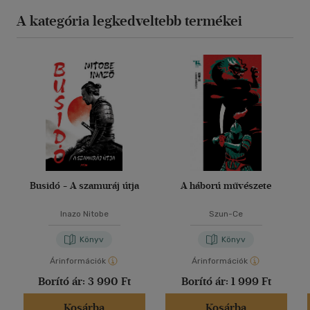
arab népek harca a gyarmatosítás ellen, a függetlenségért
446 Észak-Afrika 447 Nílus-völgy 463 Az Arab-félsziget
A kategória legkedveltebb termékei
államai 480 A Termékeny Félhold 488 Egy "homogenizáló"
tényező: Palesztina 505 Utószó 521 Függelék 529
Uralkodóházak 531 Kronológia 557 Bibliográfia 581
Névmutató 595
Busidó - A szamuráj útja
A háború művészete
Inazo Nitobe
Szun-Ce
Könyv
Könyv
Árinformációk
Árinformációk
Borító ár:
3 990 Ft
Borító ár:
1 999 Ft
Kosárba
Kosárba