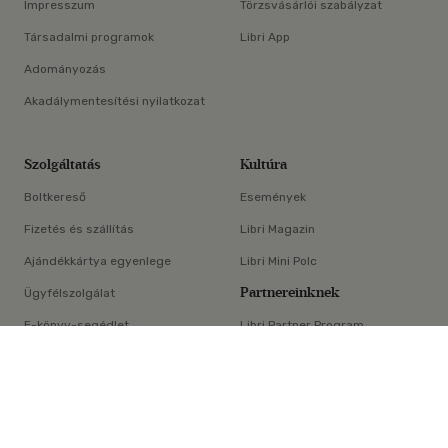
Impresszum
Törzsvásárlói szabályzat
Társadalmi programok
Libri App
Adományozás
Akadálymentesítési nyilatkozat
Szolgáltatás
Kultúra
Boltkereső
Események
Fizetés és szállítás
Libri Magazin
Ajándékkártya egyenlege
Libri Mini Polc
Partnereinknek
Ügyfélszolgálat
E-könyv-segédlet
Libri Partner Program
×
Elállási nyilatkozat
Médiaajánlat
ÁSZF
Adatvédelem
Oldaltérkép
Süti beállítások