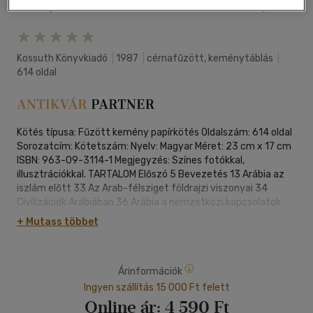
Kívánságlistához adom
Megosztom
Kossuth Könyvkiadó
|
1987
|
cérnafűzött, keménytáblás
|
614 oldal
Kötés típusa: Fűzött kemény papírkötés Oldalszám: 614 oldal
Sorozatcím: Kötetszám: Nyelv: Magyar Méret: 23 cm x 17 cm
ISBN: 963-09-3114-1 Megjegyzés: Színes fotókkal,
illusztrációkkal. TARTALOM Előszó 5 Bevezetés 13 Arábia az
iszlám előtt 33 Az Arab-félsziget földrajzi viszonyai 34
Civilizációk Arábiában 36 Arábia a nemzetközi kapcsolatok
rendszerében 42 A délarab államok 46 Arab államok Észak-
+ Mutass többet
Arábiában 54 Mohamed és vallása 69 Mohamed élete 69 A
Korán 88 A szunna 97 Az iszlám, mint vallás 99 Az arab-
iszlám világbirodalom kialakulása és tündöklése 113 Az
Árinformációk
Ortodox Kalifátus 115 Az Omajjád Kalifátus 125 Áramlatok,
szekták 140 Moávija örökösei 156 Az Abbászida Kalifátus 172
Ingyen szállítás 15 000 Ft felett
Állam és társadalom az Abbászidák korában 184 Az arab-
Online ár:
4 590 Ft