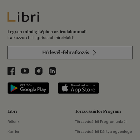
Libri
Legyen mindig képben az irodalommal!
Iratkozzon fel legfrissebb híreinkért!
Hírlevél-feliratkozás
Libri a Facebookon
Libri a Youtube-on
Libri az Instagramon
Libri a LinkedInen
Libri applikáció Szerezd meg: Google P
Libri applikáció 
Libri
Törzsvásárlói Program
Rólunk
Törzsvásárlói Programunkról
Karrier
Törzsvásárlói Kártya egyenlege