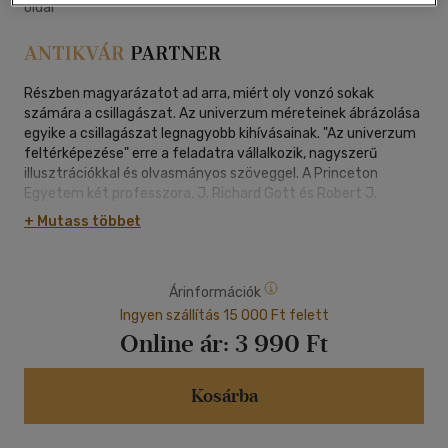
oldal
Részben magyarázatot ad arra, miért oly vonzó sokak
számára a csillagászat. Az univerzum méreteinek ábrázolása
egyike a csillagászat legnagyobb kihívásainak. "Az univerzum
feltérképezése" erre a feladatra vállalkozik, nagyszerű
illusztrációkkal és olvasmányos szöveggel. A Princeton
Egyetem két professzora, J. Richard Gott és Robert J.
Vanderbei saját, úttörő jellegű kutatásaik alapján, különféle
+ Mutass többet
léptékű térképek, lélegzetelállító szépségű fényképek és
nagy felbontású felvételek százainak felhasználásával
készített méret-összehasonlító táblák segítségével tömör
Árinformációk
és érthető válaszokat adnak nagy kérdéseinkre. Mekkora a
Napunk? Mekkora a Naprendszer, s az ezt magába foglaló
Ingyen szállítás 15 000 Ft felett
galaxisunk? Mekkora a teljes látható világegyetem? Melyik a
Online ár:
3 990 Ft
kozmosz leghatalmasabb struktúrája? És honnan tudjuk
mindezt? S ha mindez nem elég, kötetben elsőként itt jelenik
meg Richard Gott rendkívül népszerű univerzumtérképének
Kosárba
nagyméretű, a legújabb adatokkal kiegészített, színes
változata is.