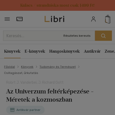
Kulacs / strandtáska most csak 1499 Ft!
Törzsvásárlói Kártya adatai
Részletes keresés
Könyvek
E-könyvek
Hangoskönyvek
Antikvár
Zene,
Főoldal
Könyvek
Tudomány és Természet
Csillagászat, űrkutatás
Robrt J. Vanderbei, J. Richard Gott
Az Univerzum feltérképezése -
Méretek a kozmoszban
Antikvár partner