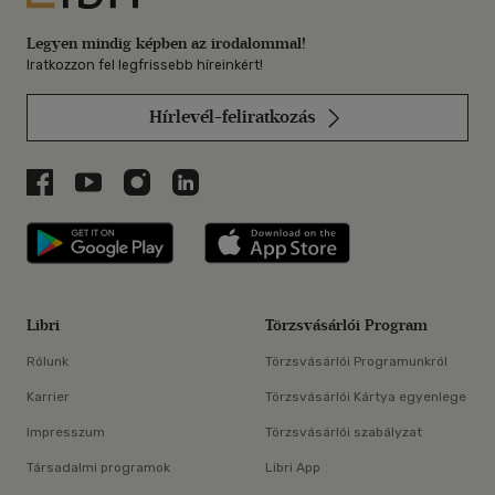
Legyen mindig képben az irodalommal!
Iratkozzon fel legfrissebb híreinkért!
Hírlevél-feliratkozás
Libri a Facebookon
Libri a Youtube-on
Libri az Instagramon
Libri a LinkedInen
Libri applikáció Szerezd meg: Google P
Libri applikáció 
Libri
Törzsvásárlói Program
Rólunk
Törzsvásárlói Programunkról
Karrier
Törzsvásárlói Kártya egyenlege
Impresszum
Törzsvásárlói szabályzat
Társadalmi programok
Libri App