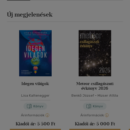
Új megjelenések
Idegen világok
Meteor csillagászati
évkönyv 2026
Lisa Kaltenegger
Benkő József
-
Mizser Attila
Könyv
Könyv
Árinformációk
Árinformációk
Kiadói ár:
5 500 Ft
Kiadói ár:
5 000 Ft