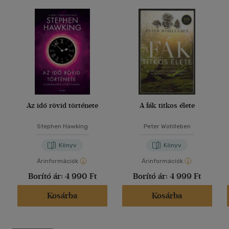
Az idő rövid története
A fák titkos élete
Stephen Hawking
Peter Wohlleben
Könyv
Könyv
Árinformációk
Árinformációk
Borító ár:
4 990 Ft
Borító ár:
4 999 Ft
Kosárba
Kosárba