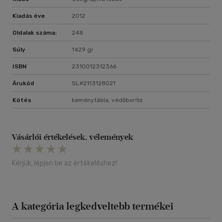
Kiadás éve
2012
Oldalak száma:
248
Súly
1429 gr
ISBN
2310012312366
Árukód
SL#2113128021
Kötés
keménytábla, védőborító
Vásárlói értékelések, vélemények
Kérjük, lépjen be az értékeléshez!
A kategória legkedveltebb termékei