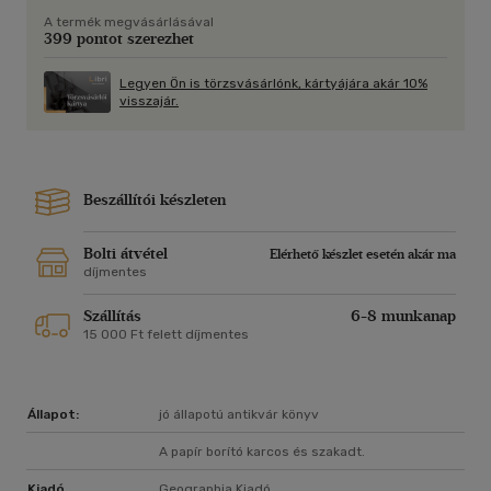
A termék megvásárlásával
399 pontot szerezhet
Legyen Ön is törzsvásárlónk, kártyájára akár 10%
visszajár.
Beszállítói készleten
Bolti átvétel
Elérhető készlet esetén akár ma
díjmentes
Szállítás
6-8 munkanap
15 000 Ft felett díjmentes
Állapot:
jó állapotú antikvár könyv
A papír borító karcos és szakadt.
Kiadó
Geographia Kiadó