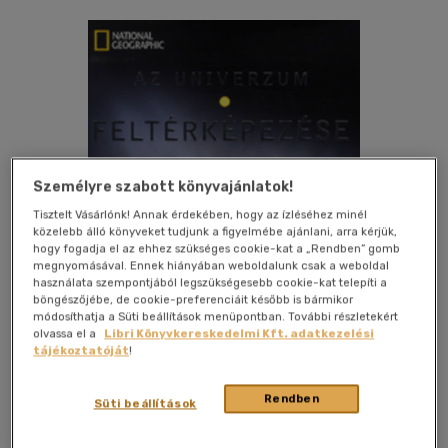
Személyre szabott könyvajánlatok!
Tisztelt Vásárlónk! Annak érdekében, hogy az ízléséhez minél
közelebb álló könyveket tudjunk a figyelmébe ajánlani, arra kérjük,
hogy fogadja el az ehhez szükséges cookie-kat a „Rendben” gomb
megnyomásával. Ennek hiányában weboldalunk csak a weboldal
használata szempontjából legszükségesebb cookie-kat telepíti a
böngészőjébe, de cookie-preferenciáit később is bármikor
módosíthatja a Süti beállítások menüpontban. További részletekért
olvassa el a
Libri Könyvkereskedelmi Kft. adatkezelési
tájékoztatóját
!
Kívánságlistához adom
Megosztom
Rendben
Süti beállítások
Geographia Kiadó
|
2012
|
keménytábla, védőborító
|
248