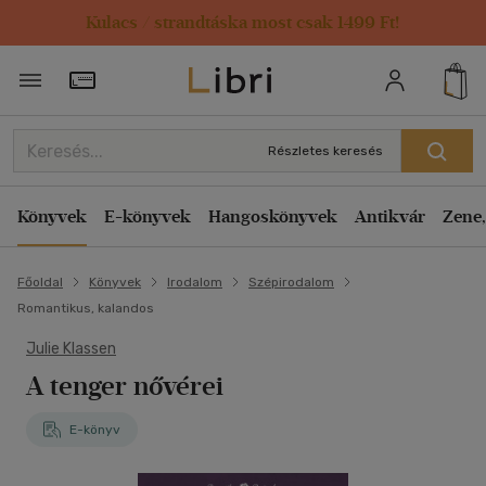
Kulacs / strandtáska most csak 1499 Ft!
Törzsvásárlói Kártya adatai
Részletes keresés
Könyvek
E-könyvek
Hangoskönyvek
Antikvár
Zene,
Főoldal
Könyvek
Irodalom
Szépirodalom
Romantikus, kalandos
Julie Klassen
A tenger nővérei
E-könyv