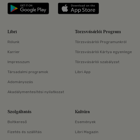
Libri applikáció Szerezd meg: Google P
Libri applikáció 
Libri
Törzsvásárlói Program
Rólunk
Törzsvásárlói Programunkról
Karrier
Törzsvásárlói Kártya egyenlege
Impresszum
Törzsvásárlói szabályzat
Társadalmi programok
Libri App
Adományozás
Akadálymentesítési nyilatkozat
Szolgáltatás
Kultúra
Boltkereső
Események
Fizetés és szállítás
Libri Magazin