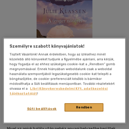
Személyre szabott könyvajánlatok!
Tisztelt Vásárlónk! Annak érdekében, hogy az ízléséhez minél
közelebb álló könyveket tudjunk a figyelmébe ajánlani, arra kérjük,
hogy fogadja el az ehhez szükséges cookie-kat a „Rendben” gomb
megnyomásával. Ennek hiányában weboldalunk csak a weboldal
használata szempontjából legszükségesebb cookie-kat telepíti a
böngészőjébe, de cookie-preferenciáit később is bármikor
módosíthatja a Süti beállítások menüpontban. További részletekért
olvassa el a
Libri Könyvkereskedelmi Kft. adatkezelési
tájékoztatóját
!
Beleolvasok
Kívánságlistához adom
Megosztom
Rendben
Süti beállítások
General Press Könyvkiadó
|
2026
|
magyar nyelvű
Mivel az apjuk halála után nehéz anyagi helyzetbe kerültek,