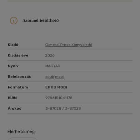
Azonnal letölthető
Kiadó
General Press Könyvkiadó
Kiadás éve
2026
Nyelv
MAGYAR
Belelapozás
epub
mobi
Formátum
EPUB
MOBI
ISBN
9786151041178
Árukód
3-87028 / 3-87028
Elérhető még: