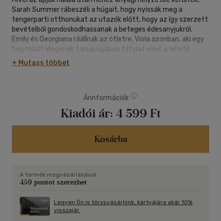
Sarah Summer rábeszéli a húgait, hogy nyissák meg a
tengerparti otthonukat az utazók előtt, hogy az így szerzett
bevételből gondoskodhassanak a beteges édesanyjukról.
Emily és Georgiana ráállnak az ötletre, Viola azonban, aki egy
heg miatt idegenek társaságában fátylat visel, a lehető
legkevesebb időt szeretné a vendégek között tölteni. Azért,
+ Mutass többet
hogy megtarthassák az otthonukat, a nővérek belevágnak az
új vállalkozásba. A várt idős, a tengerpartra gyógyulni érkező
látogatók helyett azonban vonzó, partiképes urak
Árinformációk
jelentkeznek be hozzájuk. Sarah a titokzatos skót
özvegyember iránti egyre növekvő vonzalma és a családja
Kiadói ár:
4 599 Ft
felé érzett kötelességtudat között örlődik. Violát pedig egy új
ismeretség arra készteti, hogy arca gyűlölt hibája mellett
mélyen elrejtett fájdalmait is megmutassa. Aki pedig egyszer
Kosárba
kilépett a fényre, többé már nem élhet bezárkózva.
A termék megvásárlásával
459 pontot szerezhet
Legyen Ön is törzsvásárlónk, kártyájára akár 10%
visszajár.