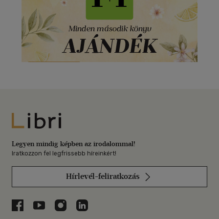
Libri
Legyen mindig képben az irodalommal!
Iratkozzon fel legfrissebb híreinkért!
Hírlevél-feliratkozás
Libri a Facebookon
Libri a Youtube-on
Libri az Instagramon
Libri a LinkedInen