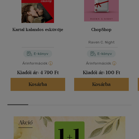
Kartal kalandos esküvője
ChopShop
Raven C. Night
E-könyv
E-könyv
Árinformációk
Árinformációk
Kiadói ár:
4 790 Ft
Kiadói ár:
100 Ft
Kosárba
Kosárba