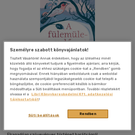
Személyre szabott könyvajánlatok!
Tisztelt Vásárlónk! Annak érdekében, hogy az ízléséhez minél
közelebb álló könyveket tudjunk a figyelmébe ajánlani, arra kérjük,
hogy fogadja el az ehhez szükséges cookie-kat a „Rendben” gomb
megnyomásával. Ennek hiányában weboldalunk csak a weboldal
használata szempontjából legszükségesebb cookie-kat telepíti a
böngészőjébe, de cookie-preferenciáit később is bármikor
módosíthatja a Süti beállítások menüpontban. További részletekért
olvassa el a
Libri Könyvkereskedelmi Kft. adatkezelési
tájékoztatóját
!
Beleolvasok
Kívánságlistához adom
Megosztom
Rendben
Süti beállítások
Manó Könyvek
|
2017
|
magyar nyelvű
Elragadóan szövevényes történet barátságról,