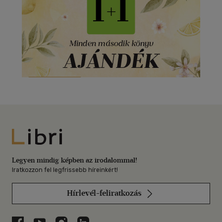
Libri
Legyen mindig képben az irodalommal!
Iratkozzon fel legfrissebb híreinkért!
Hírlevél-feliratkozás
Libri a Facebookon
Libri a Youtube-on
Libri az Instagramon
Libri a LinkedInen