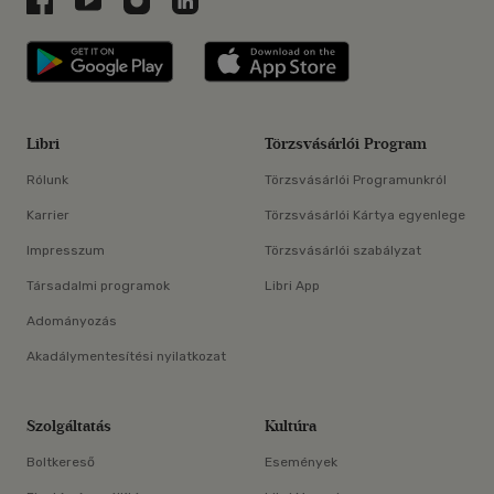
Libri applikáció Szerezd meg: Google P
Libri applikáció 
Libri
Törzsvásárlói Program
Rólunk
Törzsvásárlói Programunkról
Karrier
Törzsvásárlói Kártya egyenlege
Impresszum
Törzsvásárlói szabályzat
Társadalmi programok
Libri App
Adományozás
Akadálymentesítési nyilatkozat
Szolgáltatás
Kultúra
Boltkereső
Események