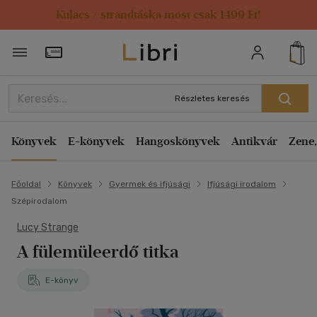
Kulacs / strandtáska most csak 1499 Ft!
Törzsvásárlói Kártya adatai
Részletes keresés
Könyvek
E-könyvek
Hangoskönyvek
Antikvár
Zene,
Főoldal
Könyvek
Gyermek és ifjúsági
Ifjúsági irodalom
Szépirodalom
Lucy Strange
A fülemüleerdő titka
E-könyv