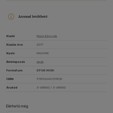
Azonnal letölthető
Kiadó
Manó Könyvek
Kiadás éve
2017
Nyelv
MAGYAR
Belelapozás
epub
Formátum
EPUB
MOBI
ISBN
9789634039808
Árukód
3-68860 / 3-68860
Elérhető még: