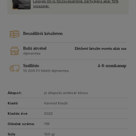
Legyen Ön is törzsvásárlónk, kártyájára akár 10%
visszajár.
Beszállítói készleten
Bolti átvétel
Elérhető készlet esetén akár ma
díjmentes
Szállítás
4-6 munkanap
15 000 Ft felett díjmentes
Állapot:
jó állapotú antikvár könyv
Kiadó
Harmat Kiadó
Kiadás éve
2022
Oldalak száma:
118
Súly
150 gr