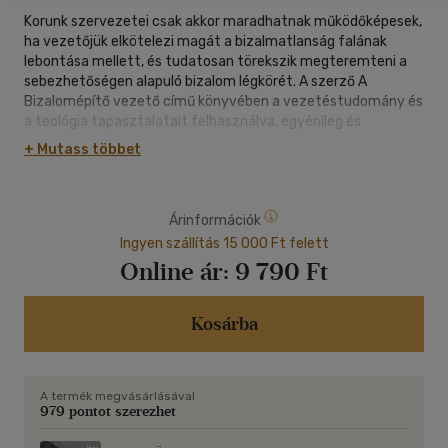
Korunk szervezetei csak akkor maradhatnak működőképesek,
ha vezetőjük elkötelezi magát a bizalmatlanság falának
lebontása mellett, és tudatosan törekszik megteremteni a
sebezhetőségen alapuló bizalom légkörét. A szerző A
Bizalomépítő vezető című könyvében a vezetéstudomány és
a teológia tapasztalatait felhasználva, egyénileg és
csoportosan is feldolgozható kérdésekkel segíti ezt a
+ Mutass többet
folyamatot. "Ha nincs, aki a helyes irányba tartó úton
vezessen, az előbb-utóbb egyéni vagy akár közösségi
katasztrófához visz. A bizalom azonban talpra állíthatja még
Árinformációk
a feje tetejére állt világot is. Értékvesztett korunkban a
szerző olyan kreatív utat választott, amely sokak motiválója
Ingyen szállítás 15 000 Ft felett
lehet: az örök értékek és a mai kérdések közé próbál meg
Online ár:
9 790 Ft
hidat verni, s ezt útmutatásaival járhatóvá is tenni." Dr.
Hafenscher Károly tanszékvezető egyetemi tanár
Kosárba
A termék megvásárlásával
979 pontot szerezhet