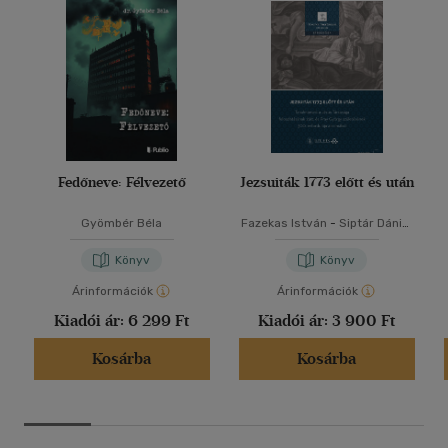
Fedőneve: Félvezető
Jezsuiták 1773 előtt és után
Gyömbér Béla
Fazekas István
-
Siptár Dániel
-
Tóth Gergely
Könyv
Könyv
Árinformációk
Árinformációk
Kiadói ár:
6 299 Ft
Kiadói ár:
3 900 Ft
Kosárba
Kosárba