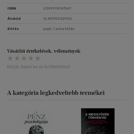
ISBN
2399974147247
Árukód
SL#2110532950
Kötés
papír / puha kötés
Vásárlói értékelések, vélemények
Kérjük, lépjen be az értékeléshez!
A kategória legkedveltebb termékei