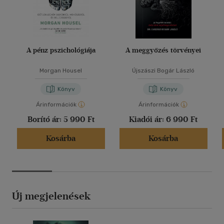
A pénz pszichológiája
A meggyőzés törvényei
Morgan Housel
Újszászi Bogár László
Könyv
Könyv
Árinformációk
Árinformációk
Borító ár:
5 990 Ft
Kiadói ár:
6 990 Ft
Kosárba
Kosárba
Új megjelenések