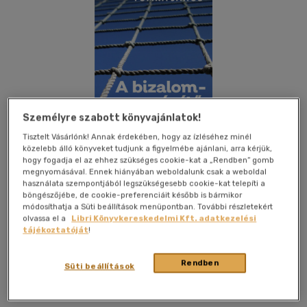
Személyre szabott könyvajánlatok!
Tisztelt Vásárlónk! Annak érdekében, hogy az ízléséhez minél
közelebb álló könyveket tudjunk a figyelmébe ajánlani, arra kérjük,
hogy fogadja el az ehhez szükséges cookie-kat a „Rendben” gomb
megnyomásával. Ennek hiányában weboldalunk csak a weboldal
használata szempontjából legszükségesebb cookie-kat telepíti a
böngészőjébe, de cookie-preferenciáit később is bármikor
módosíthatja a Süti beállítások menüpontban. További részletekért
Kívánságlistához adom
Megosztom
olvassa el a
Libri Könyvkereskedelmi Kft. adatkezelési
tájékoztatóját
!
Harmat Kiadó
|
2022
|
papír / puha kötés
|
118 oldal
Rendben
Süti beállítások