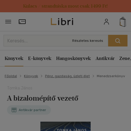
Kulacs / strandtáska most csak 1499 Ft!
Törzsvásárlói Kártya adatai
Részletes keresés
Könyvek
E-könyvek
Hangoskönyvek
Antikvár
Zene,
Főoldal
Könyvek
Pénz, gazdaság, üzleti élet
Menedzserkönyv
Tomka János
A bizalomépítő vezető
Antikvár partner