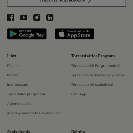
Libri a Facebookon
Libri a Youtube-on
Libri az Instagramon
Libri a LinkedInen
Libri applikáció Szerezd meg: Google P
Libri applikáció 
Libri
Törzsvásárlói Program
Rólunk
Törzsvásárlói Programunkról
Karrier
Törzsvásárlói Kártya egyenlege
Impresszum
Törzsvásárlói szabályzat
Társadalmi programok
Libri App
Adományozás
Akadálymentesítési nyilatkozat
Szolgáltatás
Kultúra