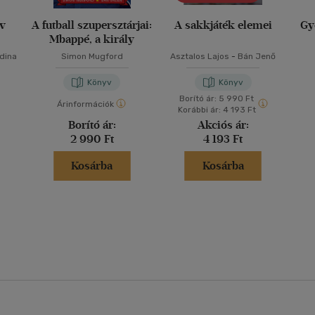
yv
A futball szupersztárjai:
A sakkjáték elemei
Gy
Mbappé, a király
Edina
Simon Mugford
Asztalos Lajos
-
Bán Jenő
Könyv
Könyv
Borító ár:
5 990 Ft
Árinformációk
Korábbi ár:
4 193 Ft
Borító ár:
Akciós ár:
2 990 Ft
4 193 Ft
Kosárba
Kosárba