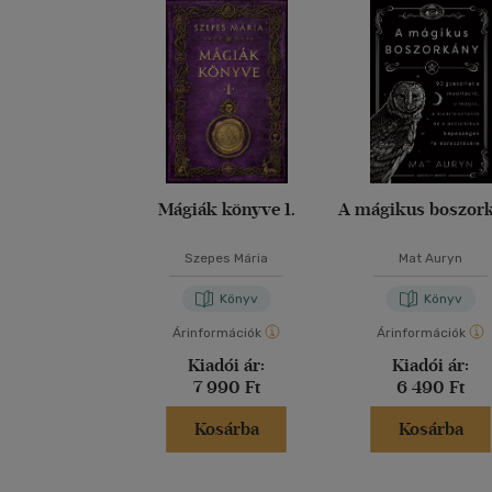
Mágiák könyve 1.
A mágikus boszor
Szepes Mária
Mat Auryn
Könyv
Könyv
Árinformációk
Árinformációk
Kiadói ár:
Kiadói ár:
7 990 Ft
6 490 Ft
Kosárba
Kosárba