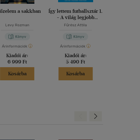
őzelem a sakkban
Így lettem futballsztár 1.
A testépíté
- A világ legjobb
enciklopé
játékosainak ifjúkori
Levy Rozman
Fűrész Attila
Arnold Schwar
történetei
Könyv
Könyv
Kön
Árinformációk
Árinformációk
Árinformáci
Kiadói ár:
Kiadói ár:
Borító 
6 999 Ft
5 490 Ft
7 999 
Kosárba
Kosárba
Kosár
Hátra
Előre