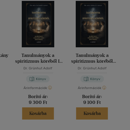
kány
Tanulmányok a
Tanulmányok a
spiritizmus köréből I.
spiritizmus köréből
kötet
II.kötet
Dr. Grünhut Adolf
Dr. Grünhut Adolf
Könyv
Könyv
Árinformációk
Árinformációk
Borító ár:
Borító ár:
9 300 Ft
9 100 Ft
Kosárba
Kosárba