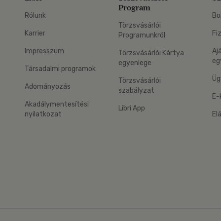
Program
Rólunk
Bo
Törzsvásárlói
Karrier
Fi
Programunkról
Impresszum
Aj
Törzsvásárlói Kártya
eg
egyenlege
Társadalmi programok
Üg
Törzsvásárlói
Adományozás
szabályzat
E-
Akadálymentesítési
Libri App
nyilatkozat
El
eg: Google Play
 applikáció Letölthető az App Store-ból