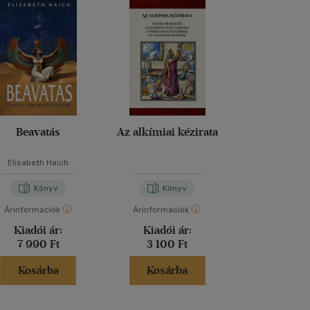
Beavatás
Az alkímiai kézirata
Az alkímia kö
kémia műv
Elisabeth Haich
Könyv
Könyv
Kön
Árinformációk
Árinformációk
Árinformáci
Kiadói ár:
Kiadói ár:
Kiadói 
7 990 Ft
3 100 Ft
3 500 
Kosárba
Kosárba
Kosár