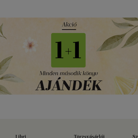
Libri
Törzsvásárlói
Sz