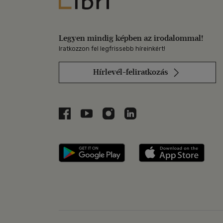
Libri
Legyen mindig képben az irodalommal!
Iratkozzon fel legfrissebb híreinkért!
Hírlevél-feliratkozás
Libri a Facebookon
Libri a Youtube-on
Libri az Instagramon
Libri a LinkedInen
Libri applikáció Szerezd m
Libri