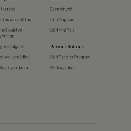
ltkereső
Események
zetés és szállítás
Libri Magazin
ándékkártya
Libri Mini Polc
yenlege
Partnereinknek
yfélszolgálat
könyv-segédlet
Libri Partner Program
állási nyilatkozat
Médiaajánlat