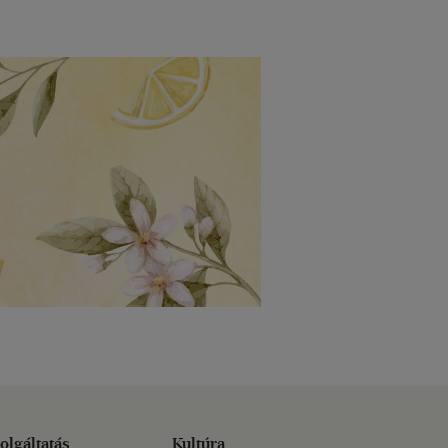
olgáltatás
Kultúra