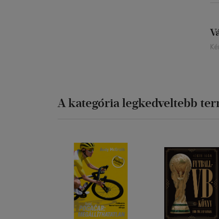
V
Ké
A kategória legkedveltebb te