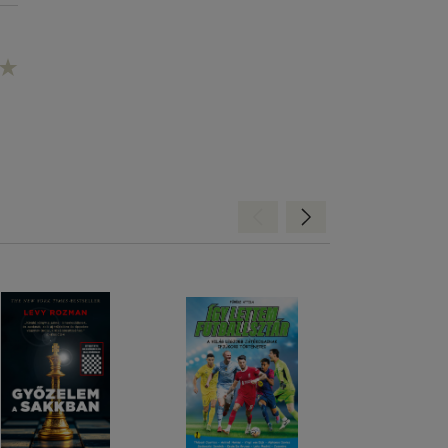
Hátra
Előre