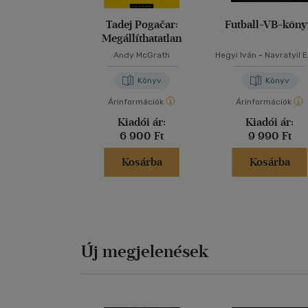
Tadej Pogačar:
Futball-VB-kön
Megállíthatatlan
Andy McGrath
Hegyi Iván
-
Navratyil 
Könyv
Könyv
Árinformációk
Árinformációk
Kiadói ár:
Kiadói ár:
6 900 Ft
9 990 Ft
Kosárba
Kosárba
Új megjelenések