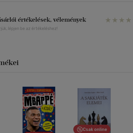
ásárlói értékelések, vélemények
rjük, lépjen be az értékeléshez!
rmékei
Csak online