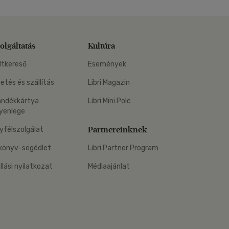
olgáltatás
Kultúra
ltkereső
Események
zetés és szállítás
Libri Magazin
ándékkártya
Libri Mini Polc
yenlege
Partnereinknek
yfélszolgálat
könyv-segédlet
Libri Partner Program
állási nyilatkozat
Médiaajánlat