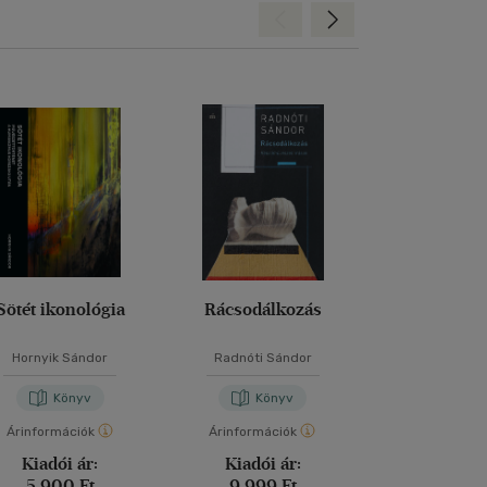
Hátra
Előre
Sötét ikonológia
Rácsodálkozás
Más megvilá
Hornyik Sándor
Radnóti Sándor
J. A. Till
Könyv
Könyv
Kön
Árinformációk
Árinformációk
Árinformáci
Kiadói ár:
Kiadói ár:
Borító 
5 900 Ft
9 999 Ft
5 490 