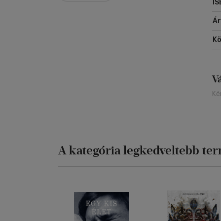
IS
Á
Kö
V
Ké
A kategória legkedveltebb te