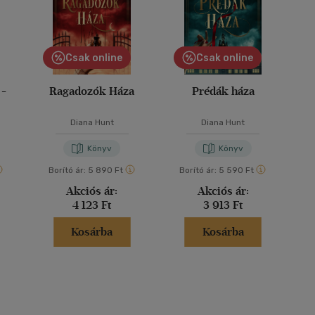
Csak online
Csak online
 -
Ragadozók Háza
Prédák háza
Diana Hunt
Diana Hunt
Könyv
Könyv
Borító ár:
5 890 Ft
Borító ár:
5 590 Ft
Akciós ár:
Akciós ár:
4 123 Ft
3 913 Ft
Kosárba
Kosárba