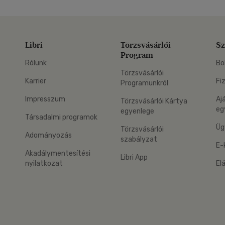
Libri
Törzsvásárlói
Sz
Program
Rólunk
Bo
Törzsvásárlói
Karrier
Fi
Programunkról
Impresszum
Aj
Törzsvásárlói Kártya
eg
egyenlege
Társadalmi programok
Üg
Törzsvásárlói
Adományozás
szabályzat
E-
Akadálymentesítési
Libri App
nyilatkozat
El
eg: Google Play
 applikáció Letölthető az App Store-ból