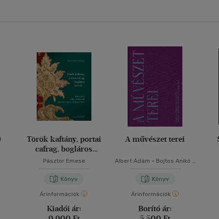
)
Török kaftány, portai
A művészet terei
cafrag, bogláros
jancsik...
Pásztor Emese
Albert Ádám
-
Bojtos Anikó
-
Révész Emese
Könyv
Könyv
Árinformációk
Árinformációk
Kiadói ár:
Borító ár:
9 900 Ft
5 500 Ft