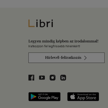
Libri
Legyen mindig képben az irodalommal!
Iratkozzon fel legfrissebb híreinkért!
Hírlevél-feliratkozás
Libri a Facebookon
Libri a Youtube-on
Libri az Instagramon
Libri a LinkedInen
Libri applikáció Szerezd m
Libri