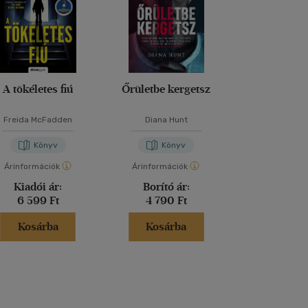
A tökéletes fiú
Őrületbe kergetsz
Lázadó nők 
Freida McFadden
Diana Hunt
Kathryn Sto
Könyv
Könyv
Kön
Árinformációk
Árinformációk
Árinformáci
Kiadói ár:
Borító ár:
Kiadói 
6 599 Ft
4 790 Ft
6 999 
Kosárba
Kosárba
Kosár