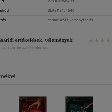
BN
2310011158408
rukód
SL#2113154546
tés
cérnafűzött, keménytáblás
ásárlói értékelések, vélemények
rjük, lépjen be az értékeléshez!
rmékei