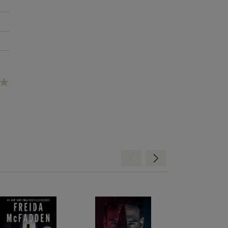
Hátra
Előre