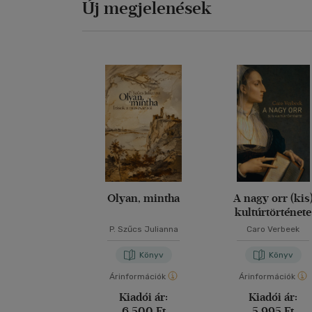
Új megjelenések
Olyan, mintha
A nagy orr (kis
kultúrtörténete
P. Szűcs Julianna
Caro Verbeek
Könyv
Könyv
Árinformációk
Árinformációk
Kiadói ár:
Kiadói ár:
6 500 Ft
5 995 Ft