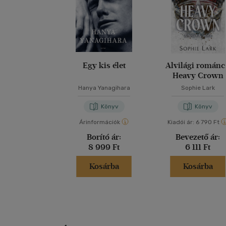
Egy kis élet
Alvilági románc
Heavy Crown
Hanya Yanagihara
Sophie Lark
Könyv
Könyv
Árinformációk
Kiadói ár:
6 790 Ft
Borító ár:
Bevezető ár:
8 999 Ft
6 111 Ft
Kosárba
Kosárba