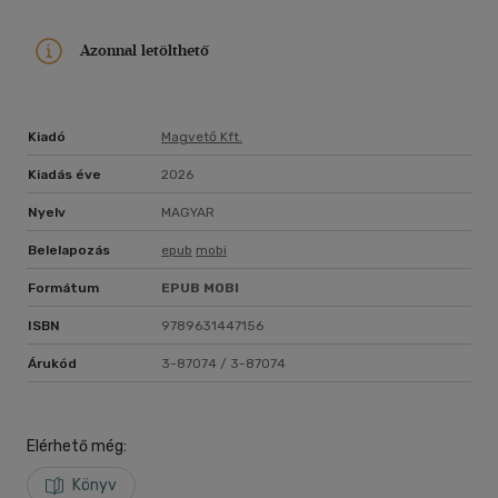
Azonnal letölthető
Kiadó
Magvető Kft.
Kiadás éve
2026
Nyelv
MAGYAR
Belelapozás
epub
mobi
Formátum
EPUB
MOBI
ISBN
9789631447156
Árukód
3-87074 / 3-87074
Elérhető még:
Könyv