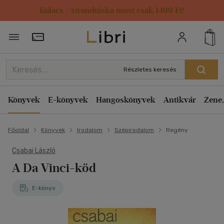
Kulacs / strandtáska most csak 1499 Ft!
Törzsvásárlói Kártya adatai
Részletes keresés
Könyvek
E-könyvek
Hangoskönyvek
Antikvár
Zene,
Főoldal
Könyvek
Irodalom
Szépirodalom
Regény
Csabai László
A Da Vinci-köd
E-könyv