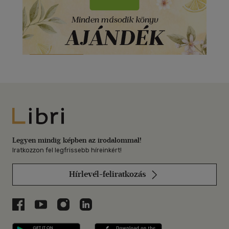
Libri
Legyen mindig képben az irodalommal!
Iratkozzon fel legfrissebb híreinkért!
Hírlevél-feliratkozás
Libri a Facebookon
Libri a Youtube-on
Libri az Instagramon
Libri a LinkedInen
Libri applikáció Szerezd meg: Google P
Libri applikáció 