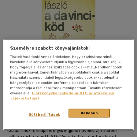
Személyre szabott könyvajánlatok!
Tisztelt Vásárlónk! Annak érdekében, hogy az ízléséhez minél
közelebb álló könyveket tudjunk a figyelmébe ajánlani, arra kérjük,
hogy fogadja el az ehhez szükséges cookie-kat a „Rendben” gomb
megnyomásával. Ennek hiányában weboldalunk csak a weboldal
használata szempontjából legszükségesebb cookie-kat telepíti a
böngészőjébe, de cookie-preferenciáit később is bármikor
módosíthatja a Süti beállítások menüpontban. További részletekért
olvassa el a
Libri Könyvkereskedelmi Kft. adatkezelési
Beleolvasok
Kívánságlistához adom
Megosztom
tájékoztatóját
!
Rendben
Süti beállítások
Magvető Kft.
|
2026
|
magyar nyelvű
Csabai László, napjaink egyik legjobb novellistája merész
vállalkozásba fogott. A Da Vinci-köd történetei a kötet