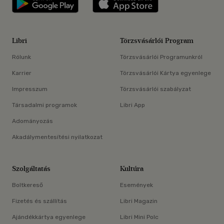
Libri
Törzsvásárlói Program
Rólunk
Törzsvásárlói Programunkról
Karrier
Törzsvásárlói Kártya egyenlege
Impresszum
Törzsvásárlói szabályzat
Társadalmi programok
Libri App
Adományozás
Akadálymentesítési nyilatkozat
Szolgáltatás
Kultúra
Boltkereső
Események
Fizetés és szállítás
Libri Magazin
Ajándékkártya egyenlege
Libri Mini Polc