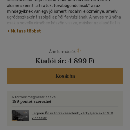
alcíme szerint ,,átiratok, továbbgondolások", azaz
mindegyiknek van egy jól ismert irodalmi előzménye, amely
ugródeszkaként szolgál az írói fantáziának. A neves mű néha
csak a novella címében köszön vissza, máskor az alapötlet is
abból ered. Kafka, Münchhausen báró vagy épp Piroska és a
+ Mutass többet
farkas jelenik meg Nyárligeten, Gogol köpönyege helyett egy
Adidas vattadzseki történetét olvashatjuk, az arany
virágcserépből alumínium lesz, A Da Vinci-kódból pedig a
Árinformációk
címadó A Da Vinci-köd. Csabai László hol mulatságos, hol
szívszorító kötete e kapcsolódások ellenére vérbeli mai mű, s
Kiadói ár:
4 899 Ft
legtöbbet nem az irodalmi előzményekről, hanem az ország
keleti részének múltjáról és jelenéről árul el.
Kosárba
A termék megvásárlásával
489 pontot szerezhet
Legyen Ön is törzsvásárlónk, kártyájára akár 10%
visszajár.