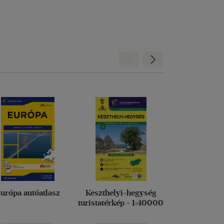
Hátra
Előre
urópa autóatlasz
Keszthelyi-hegység
Mátra turist
turistatérkép - 1:40000
[TT14