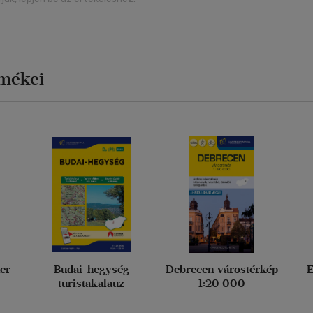
rmékei
her
Budai-hegység
Debrecen várostérkép
E
turistakalauz
1:20 000