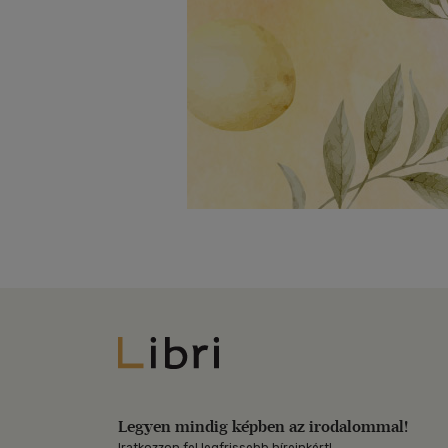
Libri
Legyen mindig képben az irodalommal!
Iratkozzon fel legfrissebb híreinkért!