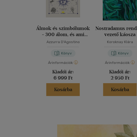
Álmok és szimbólumok
Nostradamus rend
- 300 álom, és ami
vezető káosza
mögöttük van
Azzurra D'Agostino
Koroknay Klára
Könyv
Könyv
Árinformációk
Árinformációk
Kiadói ár:
Kiadói ár:
6 999 Ft
2 950 Ft
Kosárba
Kosárba