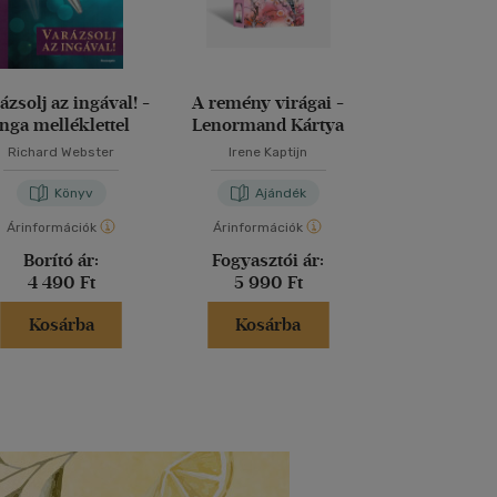
ázsolj az ingával! -
A remény virágai -
A cigány kárt
Inga melléklettel
Lenormand Kártya
Richard Webster
Irene Kaptijn
Iványi Viktóri
Könyv
Ajándék
Kön
Árinformációk
Árinformációk
Árinformáci
Borító ár:
Fogyasztói ár:
Borító 
4 490 Ft
5 990 Ft
7 990 
Kosárba
Kosárba
Kosár