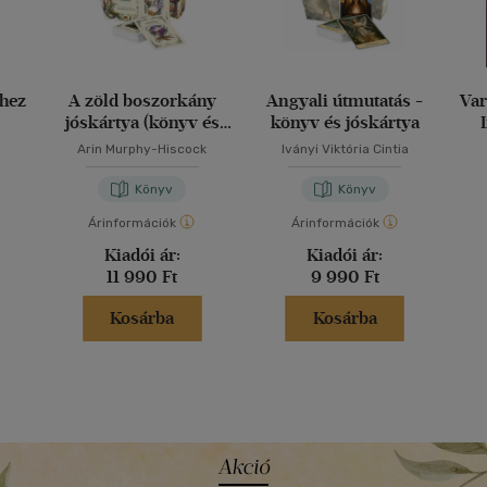
hez
A zöld boszorkány
Angyali útmutatás -
Var
jóskártya (könyv és
könyv és jóskártya
kártya)
Arin Murphy-Hiscock
Iványi Viktória Cintia
Könyv
Könyv
Árinformációk
Árinformációk
Kiadói ár:
Kiadói ár:
11 990 Ft
9 990 Ft
Kosárba
Kosárba