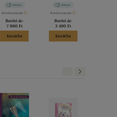
Könyv
Könyv
Kön
Árinformációk
Árinformációk
Árinformáci
Borító ár:
Borító ár:
Kiadói 
7 990 Ft
3 490 Ft
3 990 
Kosárba
Kosárba
Kosár
Hátra
Előre