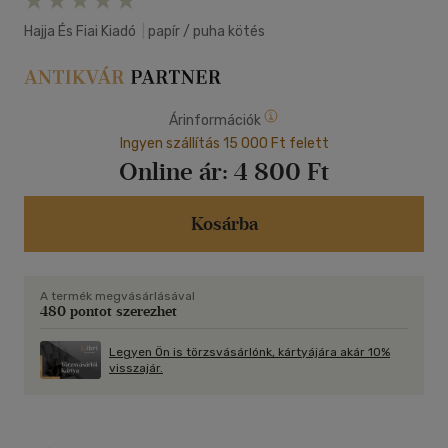
Hajja És Fiai Kiadó
|
papír / puha kötés
Árinformációk
Ingyen szállítás 15 000 Ft felett
Online ár:
4 800 Ft
Kosárba
A termék megvásárlásával
480 pontot szerezhet
Legyen Ön is törzsvásárlónk, kártyájára akár 10%
visszajár.