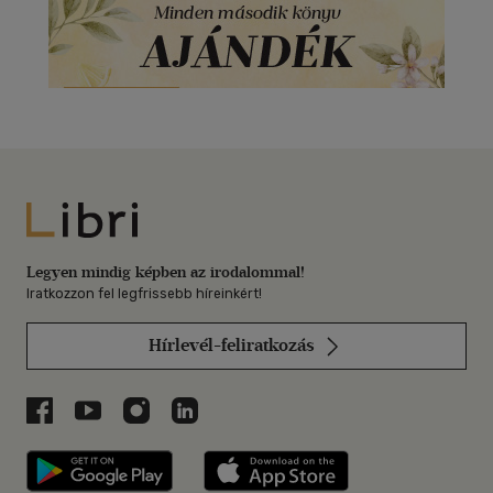
Libri
Legyen mindig képben az irodalommal!
Iratkozzon fel legfrissebb híreinkért!
Hírlevél-feliratkozás
Libri a Facebookon
Libri a Youtube-on
Libri az Instagramon
Libri a LinkedInen
Libri applikáció Szerezd meg: Google P
Libri applikáció 