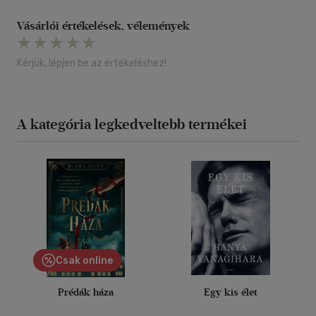
Vásárlói értékelések, vélemények
Kérjük, lépjen be az értékeléshez!
A kategória legkedveltebb termékei
Csak online
Prédák háza
Egy kis élet