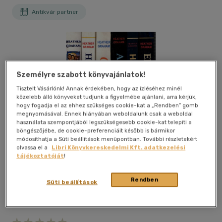
Antikvár partner
Személyre szabott könyvajánlatok!
Tisztelt Vásárlónk! Annak érdekében, hogy az ízléséhez minél
közelebb álló könyveket tudjunk a figyelmébe ajánlani, arra kérjük,
hogy fogadja el az ehhez szükséges cookie-kat a „Rendben” gomb
megnyomásával. Ennek hiányában weboldalunk csak a weboldal
használata szempontjából legszükségesebb cookie-kat telepíti a
böngészőjébe, de cookie-preferenciáit később is bármikor
módosíthatja a Süti beállítások menüpontban. További részletekért
olvassa el a
Libri Könyvkereskedelmi Kft. adatkezelési
tájékoztatóját
!
Rendben
Süti beállítások
Kívánságlistához adom
Megosztom