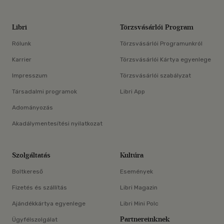
Libri
Törzsvásárlói Program
Rólunk
Törzsvásárlói Programunkról
Karrier
Törzsvásárlói Kártya egyenlege
Impresszum
Törzsvásárlói szabályzat
Társadalmi programok
Libri App
Adományozás
Akadálymentesítési nyilatkozat
Szolgáltatás
Kultúra
Boltkereső
Események
Fizetés és szállítás
Libri Magazin
Ajándékkártya egyenlege
Libri Mini Polc
Partnereinknek
Ügyfélszolgálat