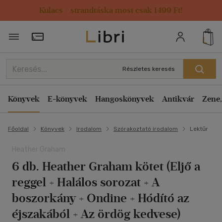
Kulacs / strandtáska most csak 1499 Ft!
Törzsvásárlói Kártya adatai
Részletes keresés
Könyvek
E-könyvek
Hangoskönyvek
Antikvár
Zene,
Főoldal
Könyvek
Irodalom
Szórakoztató irodalom
Lektűr
Heather Graham
6 db. Heather Graham kötet (Eljő a
reggel + Halálos sorozat + A
boszorkány + Ondine + Hódító az
éjszakából + Az ördög kedvese)