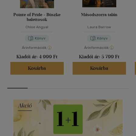
Pointe of Pride - Büszke
Másodszorra talán
balettosok
Chloe Angyal
Laura Barrow
Könyv
Könyv
Árinformációk
Árinformációk
Kiadói ár:
4 999 Ft
Kiadói ár:
5 799 Ft
Kosárba
Kosárba