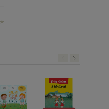
Hátra
Előre