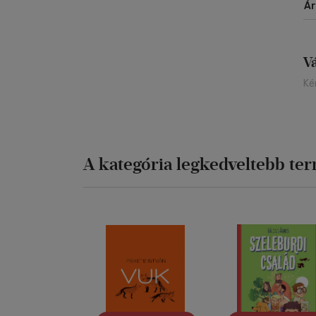
Á
V
Ké
A kategória legkedveltebb te