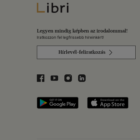
Libri
Legyen mindig képben az irodalommal!
Iratkozzon fel legfrissebb híreinkért!
Hírlevél-feliratkozás
Libri a Facebookon
Libri a Youtube-on
Libri az Instagramon
Libri a LinkedInen
Libri applikáció Szerezd m
Libri