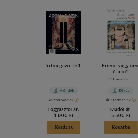
Artmagazin 153.
Értem, vagy ne
értem?
Petrányi Zsolt
Ajándék
Könyv
Árinformációk
Árinformációk
Fogyasztói ár:
Kiadói ár:
3 000 Ft
5 500 Ft
Kosárba
Kosárba