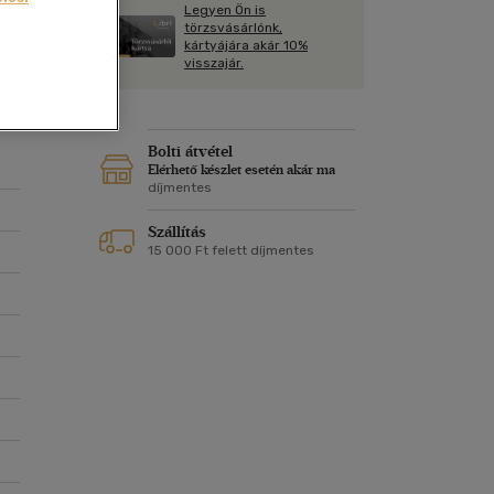
Kártya
Legyen Ön is
Vallás, mitológia
m
törzsvásárlónk,
Képeslap
kártyájára akár 10%
és Természet
visszajár.
yv
Naptár
k
Papír, írószer
ok
Bolti átvétel
Elérhető készlet esetén akár ma
díjmentes
Szállítás
15 000 Ft felett díjmentes