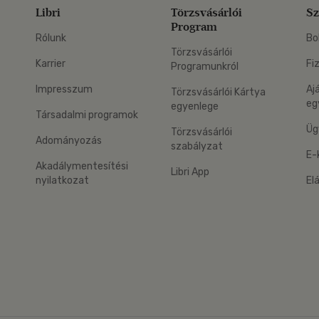
Libri
Törzsvásárlói
Sz
Program
Rólunk
Bo
Törzsvásárlói
Karrier
Fi
Programunkról
Impresszum
Aj
Törzsvásárlói Kártya
eg
egyenlege
Társadalmi programok
Üg
Törzsvásárlói
Adományozás
szabályzat
E-
Akadálymentesítési
Libri App
nyilatkozat
El
eg: Google Play
 applikáció Letölthető az App Store-ból