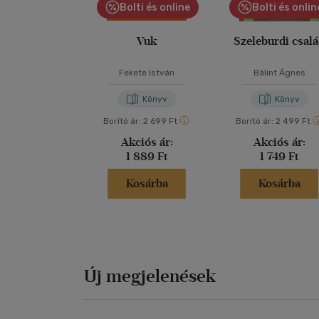
Bolti és online
Bolti és onlin
Vuk
Szeleburdi csal
Fekete István
Bálint Ágnes
Könyv
Könyv
Borító ár:
2 699 Ft
Borító ár:
2 499 Ft
Akciós ár:
Akciós ár:
1 889 Ft
1 749 Ft
Kosárba
Kosárba
Új megjelenések