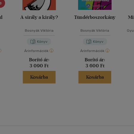
e
ád
A sirály a király?
Tündérboszorkány
Mi
Bosnyák Viktória
Bosnyák Viktória
Gyur
Könyv
Könyv
Árinformációk
Árinformációk
Borító ár:
Borító ár:
3 090 Ft
3 600 Ft
Kosárba
Kosárba