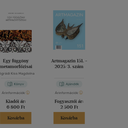
Egy függöny
Artmagazin 151. -
Az emberi t
metamorfózisai
2025/3. szám
művészeti an
ógrádi Kiss Magdolna
Szunyoghy 
Könyv
Ajándék
Kön
Árinformációk
Árinformációk
Árinformáci
Kiadói ár:
Fogyasztói ár:
Kiadói 
6 800 Ft
2 500 Ft
6 990 
Kosárba
Kosárba
Kosár