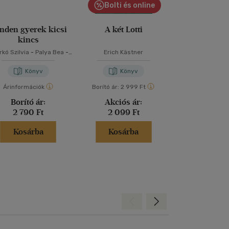
Bolti és online
nden gyerek kicsi
A két Lotti
Reckless - A
kincs
kó Szilvia
-
Palya Bea
-
Erich Kästner
Lauren Rob
Szabó T. Anna
Könyv
Könyv
Kön
Árinformációk
Borító ár:
2 999 Ft
Árinformáci
Borító ár:
Akciós ár:
Borító 
2 790 Ft
2 099 Ft
5 499 
Kosárba
Kosárba
Kosár
Hátra
Előre