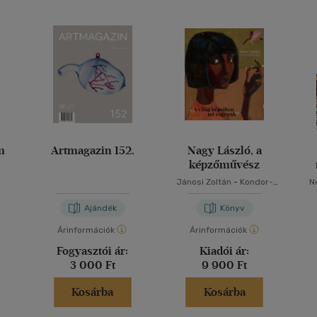
m
Artmagazin 152.
Nagy László, a
képzőművész
Jánosi Zoltán
-
Kondor-
N
Szilágyi Mária
Ajándék
Könyv
Árinformációk
Árinformációk
Fogyasztói ár:
Kiadói ár:
3 000 Ft
9 900 Ft
Kosárba
Kosárba