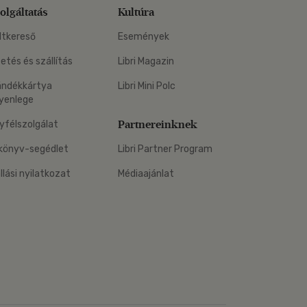
olgáltatás
Kultúra
ltkereső
Események
zetés és szállítás
Libri Magazin
ándékkártya
Libri Mini Polc
yenlege
Partnereinknek
yfélszolgálat
könyv-segédlet
Libri Partner Program
állási nyilatkozat
Médiaajánlat