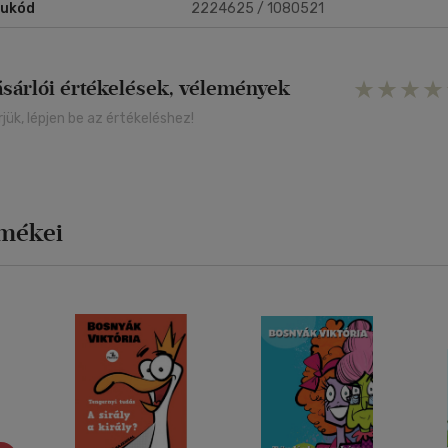
rukód
2224625 / 1080521
ásárlói értékelések, vélemények
rjük, lépjen be az értékeléshez!
rmékei