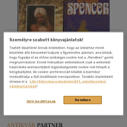
Személyre szabott könyvajánlatok!
Tisztelt Vásárlónk! Annak érdekében, hogy az ízléséhez minél
közelebb álló könyveket tudjunk a figyelmébe ajánlani, arra kérjük,
hogy fogadja el az ehhez szükséges cookie-kat a „Rendben” gomb
megnyomásával. Ennek hiányában weboldalunk csak a weboldal
használata szempontjából legszükségesebb cookie-kat telepíti a
böngészőjébe, de cookie-preferenciáit később is bármikor
módosíthatja a Süti beállítások menüpontban. További részletekért
olvassa el a
Libri Könyvkereskedelmi Kft. adatkezelési
tájékoztatóját
!
Kívánságlistához adom
Megosztom
Rendben
Süti beállítások
Ismeretlen
|
papír / puha kötés