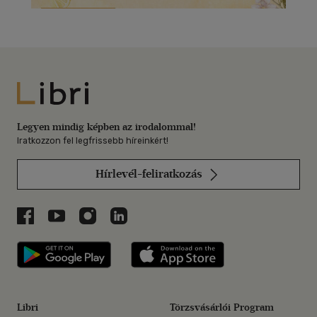
Libri
Legyen mindig képben az irodalommal!
Iratkozzon fel legfrissebb híreinkért!
Hírlevél-feliratkozás
Libri a Facebookon
Libri a Youtube-on
Libri az Instagramon
Libri a LinkedInen
Libri applikáció Szerezd meg: Google P
Libri applikáció 
Libri
Törzsvásárlói Program