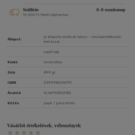
Szállítás
6-8 munkanap
15 000 Ft felett díjmentes
jó állapotú antikvár könyv - név/ajándékozási
Állapot:
beírással
saját kép
Kiadó
Ismeretlen
Súly
899 gr
ISBN
2399980216791
Árukód
SL#2110802182
Kötés
papír / puha kötés
Vásárlói értékelések, vélemények