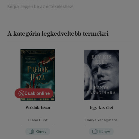
Kérjük, lépjen be az értékeléshez!
A kategória legkedveltebb termékei
Csak online
Prédák háza
Egy kis élet
Diana Hunt
Hanya Yanagihara
Könyv
Könyv