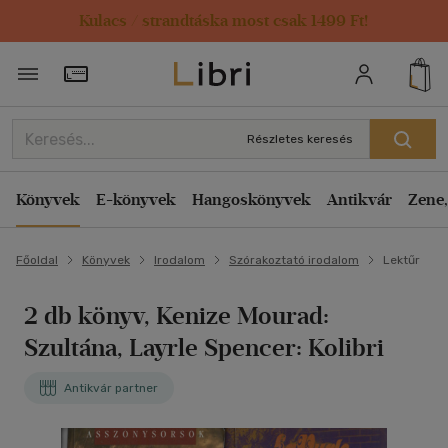
Kulacs / strandtáska most csak 1499 Ft!
Törzsvásárlói Kártya adatai
Részletes keresés
Könyvek
E-könyvek
Hangoskönyvek
Antikvár
Zene,
Főoldal
Könyvek
Irodalom
Szórakoztató irodalom
Lektűr
2 db könyv, Kenize Mourad:
Szultána, Layrle Spencer: Kolibri
Antikvár partner