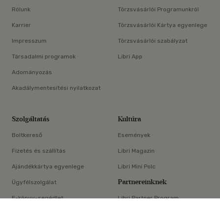
Rólunk
Törzsvásárlói Programunkról
Karrier
Törzsvásárlói Kártya egyenlege
Impresszum
Törzsvásárlói szabályzat
Társadalmi programok
Libri App
Adományozás
Akadálymentesítési nyilatkozat
Szolgáltatás
Kultúra
Boltkereső
Események
Fizetés és szállítás
Libri Magazin
Ajándékkártya egyenlege
Libri Mini Polc
Partnereinknek
Ügyfélszolgálat
E-könyv-segédlet
Libri Partner Program
×
Elállási nyilatkozat
Médiaajánlat