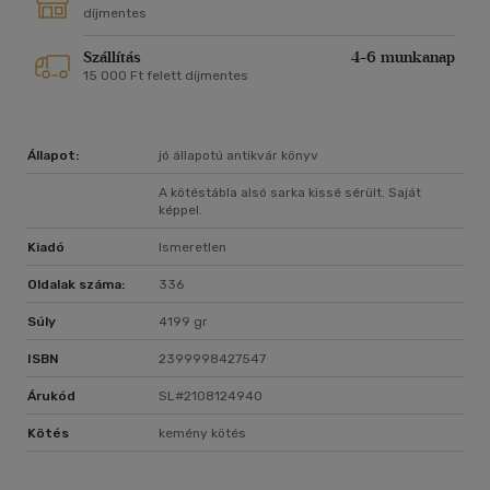
díjmentes
Szállítás
4-6 munkanap
15 000 Ft felett díjmentes
Állapot:
jó állapotú antikvár könyv
A kötéstábla alsó sarka kissé sérült. Saját
képpel.
Kiadó
Ismeretlen
Oldalak száma:
336
Súly
4199 gr
ISBN
2399998427547
Árukód
SL#2108124940
Kötés
kemény kötés