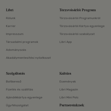
Libri
Törzsvásárlói Program
Rólunk
Törzsvásárlói Programunkról
Karrier
Törzsvásárlói Kártya egyenlege
Impresszum
Törzsvásárlói szabályzat
Társadalmi programok
Libri App
Adományozás
Akadálymentesítési nyilatkozat
Szolgáltatás
Kultúra
Boltkereső
Események
Fizetés és szállítás
Libri Magazin
Ajándékkártya egyenlege
Libri Mini Polc
Partnereinknek
Ügyfélszolgálat