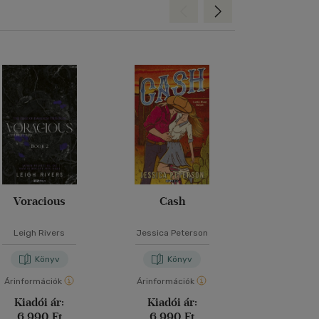
Hátra
Előre
Voracious
Cash
Az utolsó szer
Leigh Rivers
Jessica Peterson
Lucinda R
Könyv
Könyv
Kön
Árinformációk
Árinformációk
Árinformáci
Kiadói ár:
Kiadói ár:
Kiadói 
6 990 Ft
6 990 Ft
5 990 