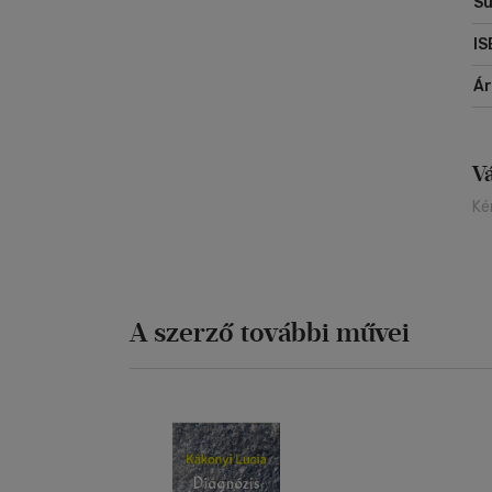
Sú
IS
Á
V
Ké
A szerző további művei