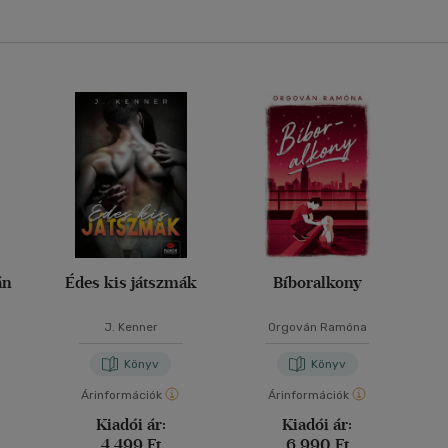
án
Édes kis játszmák
Bíboralkony
J. Kenner
Orgován Ramóna
Könyv
Könyv
Árinformációk
Árinformációk
Kiadói ár:
Kiadói ár:
4 499 Ft
6 990 Ft