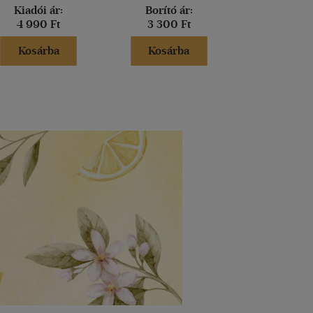
Kiadói ár:
Borító ár:
Borító 
4 990 Ft
3 300 Ft
5 490 
Kosárba
Kosárba
Kosár