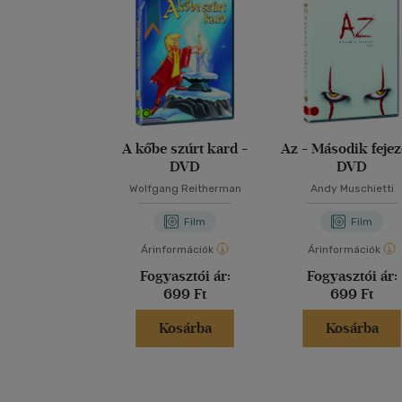
A kőbe szúrt kard -
Az - Második fejez
DVD
DVD
Wolfgang Reitherman
Andy Muschietti
Film
Film
Árinformációk
Árinformációk
Fogyasztói ár:
Fogyasztói ár:
699 Ft
699 Ft
Kosárba
Kosárba