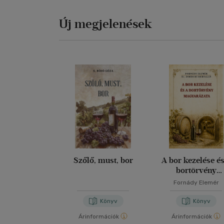
Új megjelenések
Szőlő, must, bor
A bor kezelése és
bortörvény
magyarázata
Fornády Elemér
Könyv
Könyv
Árinformációk
Árinformációk