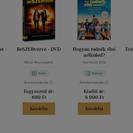
et -
BeSZERvezve - DVD
Hogyan tudnék élni
Tró
nélküled?
Nima Nourizadeh
Harnisch Kitti
Film
Könyv
Árinformációk
Árinformációk
Fogyasztói ár:
Kiadói ár:
699 Ft
8 990 Ft
Kosárba
Kosárba