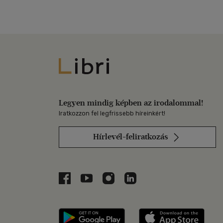
Libri
Legyen mindig képben az irodalommal!
Iratkozzon fel legfrissebb híreinkért!
Hírlevél-feliratkozás
Libri a Facebookon
Libri a Youtube-on
Libri az Instagramon
Libri a LinkedInen
Libri applikáció Szerezd m
Libri