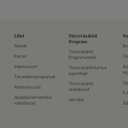
Libri
Törzsvásárlói
Sz
Program
Rólunk
Bo
Törzsvásárlói
Karrier
Fi
Programunkról
Impresszum
Aj
Törzsvásárlói Kártya
eg
egyenlege
Társadalmi programok
Üg
Törzsvásárlói
Adományozás
szabályzat
E-
Akadálymentesítési
Libri App
nyilatkozat
El
eg: Google Play
 applikáció Letölthető az App Store-ból