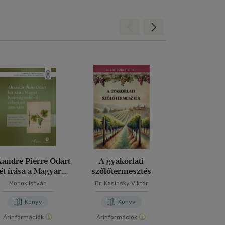
Hátra
Előre
xandre Pierre Odart
A gyakorlati
Pintes, az ős
ét írása a Magyar
szőlőtermesztés
szőlőfa
ályság szőlőiről és
Monok István
Dr. Kosinsky Viktor
Ambrus La
orairól 1839-1859
Könyv
Könyv
Kön
Árinformációk
Árinformációk
Árinformáci