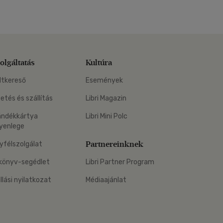
olgáltatás
Kultúra
ltkereső
Események
zetés és szállítás
Libri Magazin
ándékkártya
Libri Mini Polc
yenlege
Partnereinknek
yfélszolgálat
könyv-segédlet
Libri Partner Program
állási nyilatkozat
Médiaajánlat