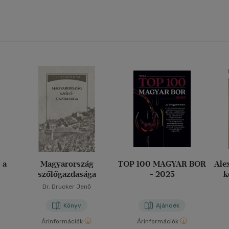
 a
Magyarország
TOP 100 MAGYAR BOR
Ale
szőlőgazdasága
- 2025
k
Kir
Dr. Drucker Jenő
b
Könyv
Ajándék
Árinformációk
Árinformációk