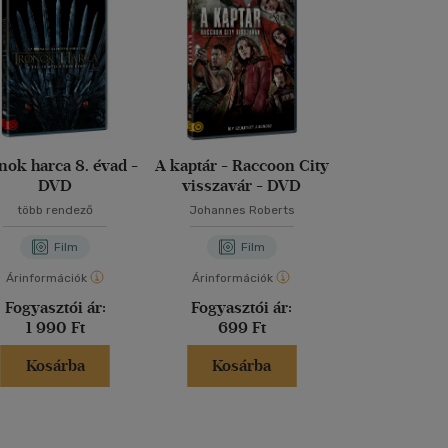
nok harca 8. évad -
A kaptár - Raccoon City
A Karib-tenge
DVD
visszavár - DVD
- A világ 
több rendező
Johannes Roberts
Gore Verbi
Film
Film
Fil
Árinformációk
Árinformációk
Árinformáci
Fogyasztói ár:
Fogyasztói ár:
Fogyasztó
1 990 Ft
699 Ft
1 490 
Kosárba
Kosárba
Kosár