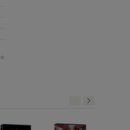
Hátra
Előre