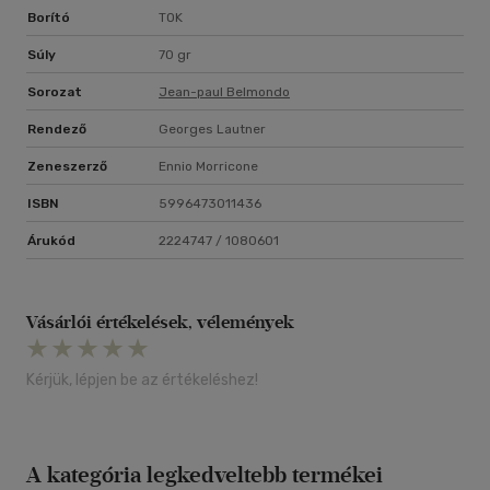
Borító
TOK
Súly
70 gr
Sorozat
Jean-paul Belmondo
Rendező
Georges Lautner
Zeneszerző
Ennio Morricone
ISBN
5996473011436
Árukód
2224747 / 1080601
Vásárlói értékelések, vélemények
Kérjük, lépjen be az értékeléshez!
A kategória legkedveltebb termékei