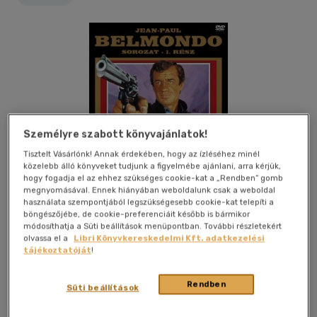
Személyre szabott könyvajánlatok!
Tisztelt Vásárlónk! Annak érdekében, hogy az ízléséhez minél
közelebb álló könyveket tudjunk a figyelmébe ajánlani, arra kérjük,
hogy fogadja el az ehhez szükséges cookie-kat a „Rendben” gomb
megnyomásával. Ennek hiányában weboldalunk csak a weboldal
használata szempontjából legszükségesebb cookie-kat telepíti a
böngészőjébe, de cookie-preferenciáit később is bármikor
módosíthatja a Süti beállítások menüpontban. További részletekért
olvassa el a
Libri Könyvkereskedelmi Kft. adatkezelési
tájékoztatóját
!
Kívánságlistához adom
Megosztom
Rendben
Süti beállítások
Mirax
|
2012
|
magyar nyelvű
|
tok
|
104 perc