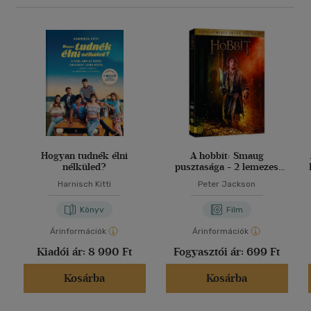
Hogyan tudnék élni
A hobbit: Smaug
nélküled?
pusztasága - 2 lemezes
változat - DVD
Harnisch Kitti
Peter Jackson
Könyv
Film
Árinformációk
Árinformációk
Kiadói ár:
8 990 Ft
Fogyasztói ár:
699 Ft
Kosárba
Kosárba