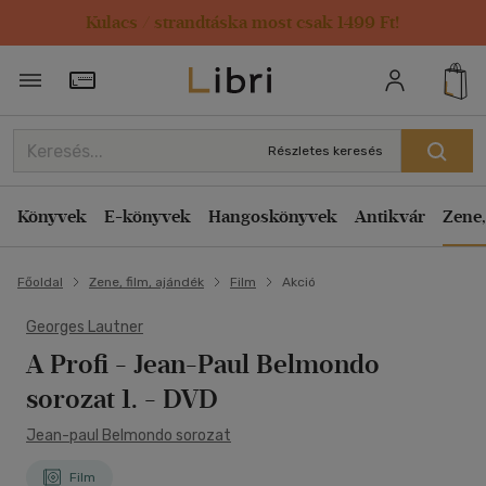
Kulacs / strandtáska most csak 1499 Ft!
Törzsvásárlói Kártya adatai
Részletes keresés
Könyvek
E-könyvek
Hangoskönyvek
Antikvár
Zene,
Főoldal
Zene, film, ajándék
Film
Akció
Georges Lautner
A Profi - Jean-Paul Belmondo
sorozat 1. - DVD
Jean-paul Belmondo sorozat
Film