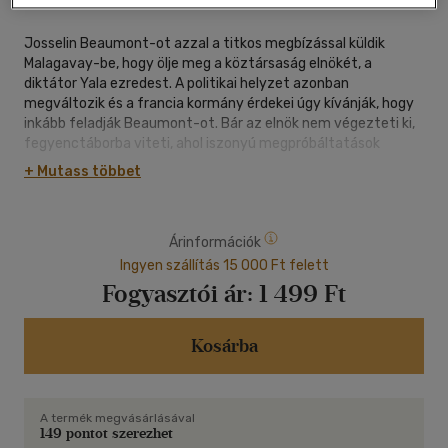
Josselin Beaumont-ot azzal a titkos megbízással küldik
Malagavay-be, hogy ölje meg a köztársaság elnökét, a
diktátor Yala ezredest. A politikai helyzet azonban
megváltozik és a francia kormány érdekei úgy kívánják, hogy
inkább feladják Beaumont-ot. Bár az elnök nem végezteti ki,
fegyenctáborba viteti, ahol iszonyú megpróbáltatások
várnak rá. Két év elteltével azonban sikerül megszöknie.
+ Mutass többet
Visszatér a francia fővárosba, hogy küldetését Yala ezredes
párizsi látogatása közben bevégezze. Bár Rosen felügyelő és
Eduard százados minden eszközt bevet, hogy
Árinformációk
megakadályozza a merényletet, Beaumont egy lépéssel
mindig előttük jár, állandóan kicsúszik a kezükből.
Ingyen szállítás 15 000 Ft felett
Fogyasztói ár:
1 499 Ft
12 éven aluliak számára nem ajánlott. - NFT/1371/2014
Kosárba
A termék megvásárlásával
149 pontot szerezhet