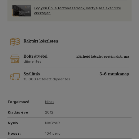
Legyen Ön is törzsvásárlónk, kártyájára akár 10%
visszajár.
Raktári készleten
Bolti átvétel
Elérhető készlet esetén akár ma
díjmentes
Szállítás
3-6 munkanap
15 000 Ft felett díjmentes
Forgalmazó
Mirax
Kiadás éve
2012
Nyelv
MAGYAR
Hossz:
104 perc