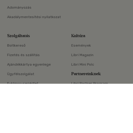
Adományozás
Akadálymentesítési nyilatkozat
Szolgáltatás
Kultúra
Boltkereső
Események
Fizetés és szállítás
Libri Magazin
Ajándékkártya egyenlege
Libri Mini Polc
Partnereinknek
Ügyfélszolgálat
E-könyv-segédlet
Libri Partner Program
×
Elállási nyilatkozat
Médiaajánlat
ÁSZF
Adatvédelem
Oldaltérkép
Süti beállítások
© Libri Könyvkereskedelmi Kft. Minden jog fenntartva!