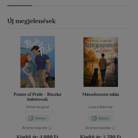
Új megjelenések
Pointe of Pride - Büszke
Másodszorra talán
balettosok
Chloe Angyal
Laura Barrow
Könyv
Könyv
Árinformációk
Árinformációk
Kiadói ár:
4 999 Ft
Kiadói ár:
5 799 Ft