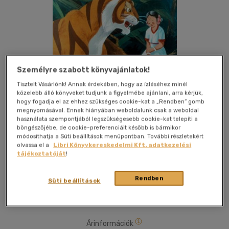
Személyre szabott könyvajánlatok!
Tisztelt Vásárlónk! Annak érdekében, hogy az ízléséhez minél
közelebb álló könyveket tudjunk a figyelmébe ajánlani, arra kérjük,
Kívánságlistához adom
Megosztom
hogy fogadja el az ehhez szükséges cookie-kat a „Rendben” gomb
megnyomásával. Ennek hiányában weboldalunk csak a weboldal
használata szempontjából legszükségesebb cookie-kat telepíti a
böngészőjébe, de cookie-preferenciáit később is bármikor
Diafilmgyártó Kft.
|
2016
|
magyar nyelvű
|
műanyag
módosíthatja a Süti beállítások menüpontban. További részletekért
dobozban
olvassa el a
Libri Könyvkereskedelmi Kft. adatkezelési
tájékoztatóját
!
Van-e igazság a földön? Erre keresi a választ ez az indiai
népmese. Ki tudja, lehet, hogy a megoldást épp a róka ravasz,
Rendben
Süti beállítások
de elgondolkodtató szavai rejtik?
Árinformációk