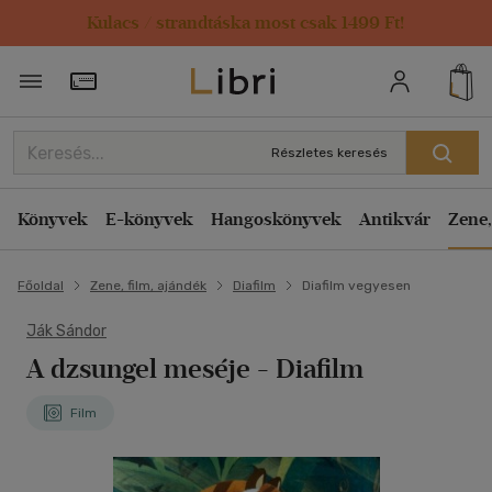
Kulacs / strandtáska most csak 1499 Ft!
Törzsvásárlói Kártya adatai
Részletes keresés
Könyvek
E-könyvek
Hangoskönyvek
Antikvár
Zene,
Főoldal
Zene, film, ajándék
Diafilm
Diafilm vegyesen
Ják Sándor
A dzsungel meséje - Diafilm
Film