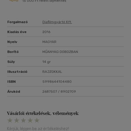
15 000 Ft felett díjmentes
Forgalmazó
Diafilmgyártó Kft.
Kiadás éve
2016
Nyelv
MAGYAR
Borító
MŰANYAG DOBOZBAN
Súly
14 gr
Illusztráció
RAJZOKKAL
ISBN
5998644104480
Árukód
2687507 / 8902709
Vásárlói értékelések, vélemények
Kérjük, lépjen be az értékeléshez!