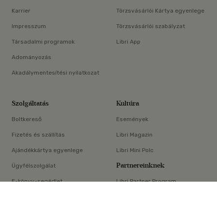
Karrier
Törzsvásárlói Kártya egyenlege
Impresszum
Törzsvásárlói szabályzat
Társadalmi programok
Libri App
Adományozás
Akadálymentesítési nyilatkozat
Szolgáltatás
Kultúra
Boltkereső
Események
Fizetés és szállítás
Libri Magazin
Ajándékkártya egyenlege
Libri Mini Polc
Partnereinknek
Ügyfélszolgálat
E-könyv-segédlet
Libri Partner Program
×
Elállási nyilatkozat
Médiaajánlat