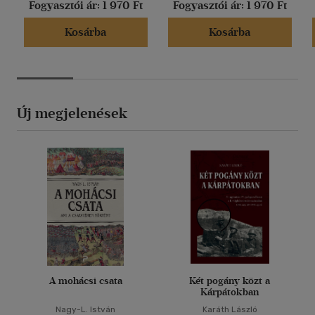
Fogyasztói ár:
1 970 Ft
Fogyasztói ár:
1 970 Ft
Kosárba
Kosárba
Új megjelenések
A mohácsi csata
Két pogány közt a
Kárpátokban
Nagy-L. István
Karáth László