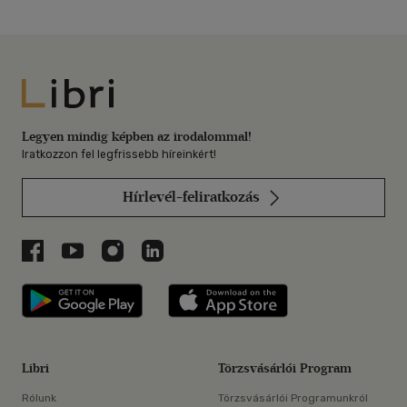
Libri
Legyen mindig képben az irodalommal!
Iratkozzon fel legfrissebb híreinkért!
Hírlevél-feliratkozás
Libri a Facebookon
Libri a Youtube-on
Libri az Instagramon
Libri a LinkedInen
Libri applikáció Szerezd meg: Google P
Libri applikáció 
Libri
Törzsvásárlói Program
Rólunk
Törzsvásárlói Programunkról