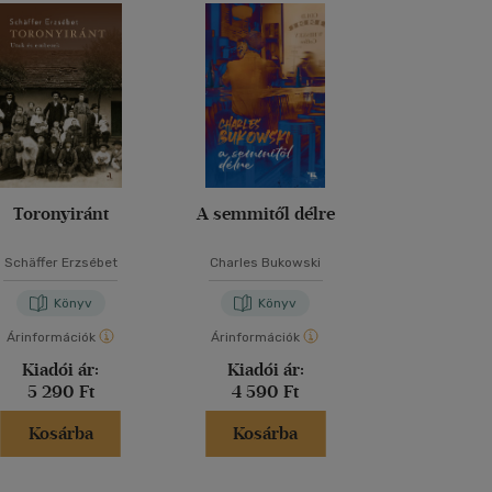
Toronyiránt
A semmitől délre
Szilánkok a p
Schäffer Erzsébet
Charles Bukowski
Telecsán J
Könyv
Könyv
Kön
Árinformációk
Árinformációk
Árinformáci
Kiadói ár:
Kiadói ár:
Kiadói 
5 290 Ft
4 590 Ft
3 890 
Kosárba
Kosárba
Kosár