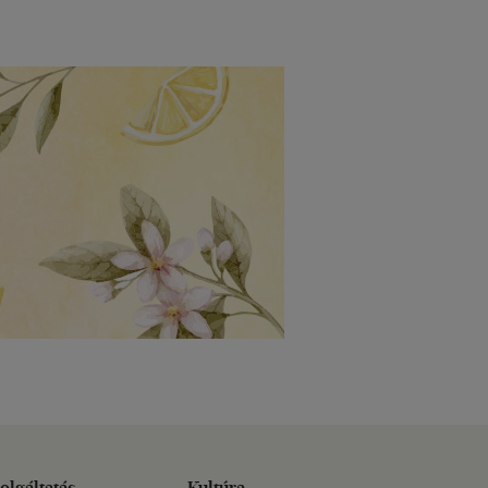
olgáltatás
Kultúra