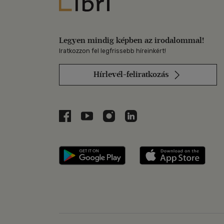
Libri
Legyen mindig képben az irodalommal!
Iratkozzon fel legfrissebb híreinkért!
Hírlevél-feliratkozás
Libri a Facebookon
Libri a Youtube-on
Libri az Instagramon
Libri a LinkedInen
Libri applikáció Szerezd m
Libri