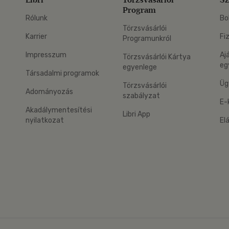
Program
Rólunk
Bo
Törzsvásárlói
Karrier
Fi
Programunkról
Impresszum
Aj
Törzsvásárlói Kártya
eg
egyenlege
Társadalmi programok
Üg
Törzsvásárlói
Adományozás
szabályzat
E-
Akadálymentesítési
Libri App
nyilatkozat
El
eg: Google Play
 applikáció Letölthető az App Store-ból