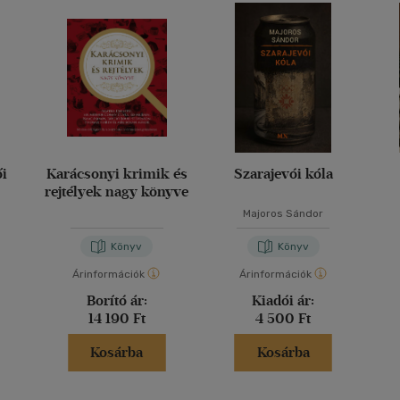
ői
Karácsonyi krimik és
Szarajevói kóla
rejtélyek nagy könyve
Majoros Sándor
Könyv
Könyv
Árinformációk
Árinformációk
Borító ár:
Kiadói ár:
14 190 Ft
4 500 Ft
Kosárba
Kosárba