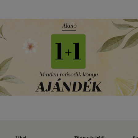
Libri
Törzsvásárlói
Sz