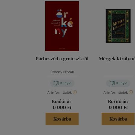
Párbeszéd a groteszkről
Mérgek királyn
Örkény István
Könyv
Könyv
Árinformációk
Árinformációk
Kiadói ár:
Borító ár:
6 999 Ft
9 990 Ft
Kosárba
Kosárba