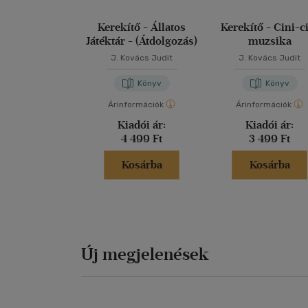
Kerekítő - Állatos
Kerekítő - Cini-c
Játéktár - (Átdolgozás)
muzsika
J. Kovács Judit
J. Kovács Judit
Könyv
Könyv
Árinformációk
Árinformációk
Kiadói ár:
Kiadói ár:
4 499 Ft
3 499 Ft
Kosárba
Kosárba
Új megjelenések