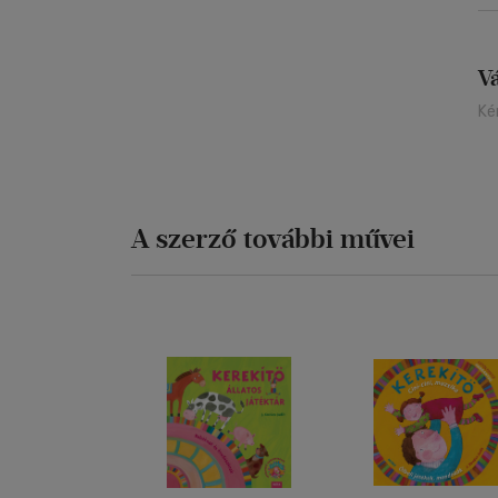
V
Ké
A szerző további művei