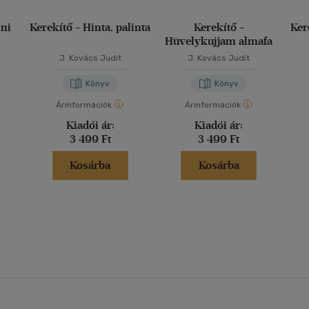
ini
Kerekítő - Hinta, palinta
Kerekítő -
Ker
Hüvelykujjam almafa
J. Kovács Judit
J. Kovács Judit
Könyv
Könyv
Árinformációk
Árinformációk
Kiadói ár:
Kiadói ár:
3 499 Ft
3 499 Ft
Kosárba
Kosárba