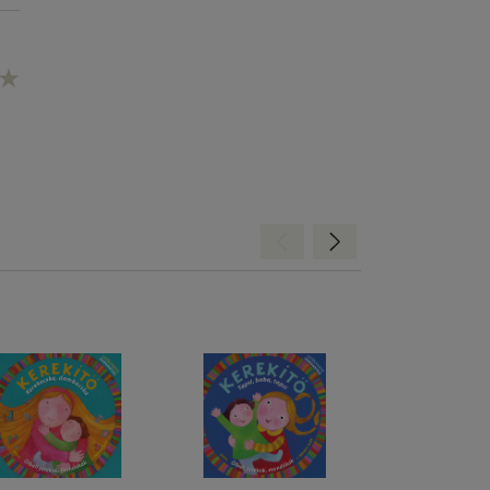
Hátra
Előre