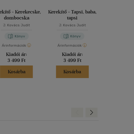
ekítő - Kerekecske,
Kerekítő - Tapsi, baba,
Kerekítő m
dombocska
tapsi
babana
J. Kovács Judit
J. Kovács Judit
J. Kovács 
Könyv
Könyv
Kön
Árinformációk
Árinformációk
Árinformáci
Kiadói ár:
Kiadói ár:
Borító 
3 499 Ft
3 499 Ft
4 999 
Kosárba
Kosárba
Kosár
Hátra
Előre