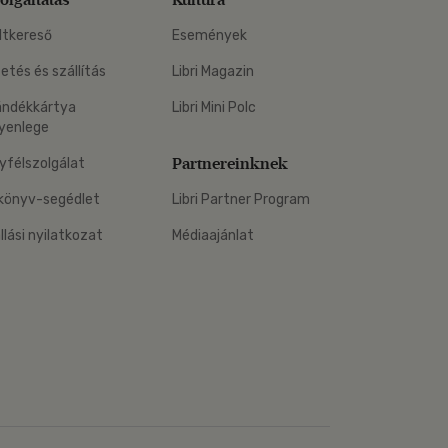
ltkereső
Események
zetés és szállítás
Libri Magazin
ándékkártya
Libri Mini Polc
yenlege
Partnereinknek
yfélszolgálat
könyv-segédlet
Libri Partner Program
állási nyilatkozat
Médiaajánlat