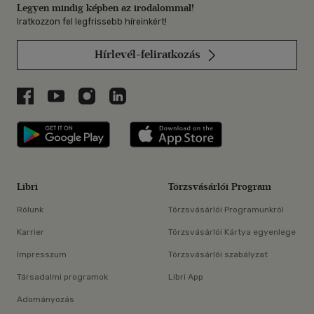
Legyen mindig képben az irodalommal!
Iratkozzon fel legfrissebb híreinkért!
Hírlevél-feliratkozás
Libri a Facebookon
Libri a Youtube-on
Libri az Instagramon
Libri a LinkedInen
Libri applikáció Szerezd meg: Google P
Libri applikáció 
Libri
Törzsvásárlói Program
Rólunk
Törzsvásárlói Programunkról
Karrier
Törzsvásárlói Kártya egyenlege
Impresszum
Törzsvásárlói szabályzat
Társadalmi programok
Libri App
Adományozás