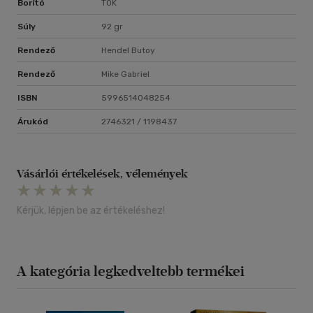
Borító
TOK
Súly
92 gr
Rendező
Hendel Butoy
Rendező
Mike Gabriel
ISBN
5996514048254
Árukód
2746321 / 1198437
Vásárlói értékelések, vélemények
Kérjük, lépjen be az értékeléshez!
A kategória legkedveltebb termékei