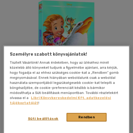
Személyre szabott könyvajánlatok!
Tisztelt Vásárlónk! Annak érdekében, hogy az ízléséhez minél
közelebb álló könyveket tudjunk a figyelmébe ajánlani, arra kérjük,
hogy fogadja el az ehhez szükséges cookie-kat a „Rendben” gomb
megnyomásával. Ennek hiányában weboldalunk csak a weboldal
használata szempontjából legszükségesebb cookie-kat telepíti a
böngészőjébe, de cookie-preferenciáit később is bármikor
módosíthatja a Süti beállítások menüpontban. További részletekért
olvassa el a
Libri Könyvkereskedelmi Kft. adatkezelési
Kívánságlistához adom
Megosztom
tájékoztatóját
!
Rendben
Süti beállítások
Gamma Home Entertainment Kft.
|
2014
|
magyar nyelvű
|
tok
|
74 perc