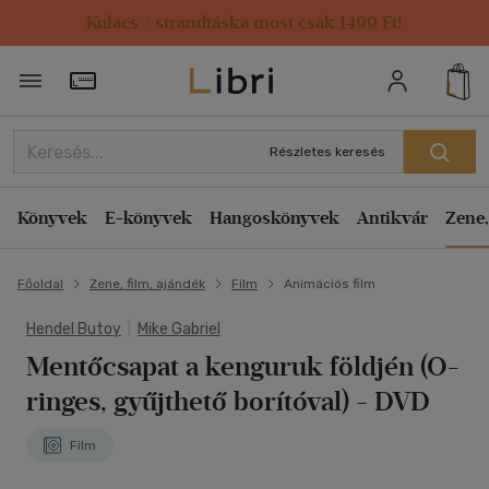
Kulacs / strandtáska most csak 1499 Ft!
Törzsvásárlói Kártya adatai
Részletes keresés
Könyvek
E-könyvek
Hangoskönyvek
Antikvár
Zene,
Főoldal
Zene, film, ajándék
Film
Animációs film
Hendel Butoy
|
Mike Gabriel
Mentőcsapat a kenguruk földjén (O-
ringes, gyűjthető borítóval) - DVD
Film