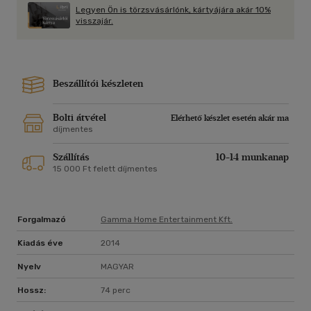
Feliratok:
Legyen Ön is törzsvásárlónk, kártyájára akár 10%
magyar, angol, francia, holland
visszajár.
Korhatár nélkül megtekinthető - F/2955/A
Beszállítói készleten
Bolti átvétel
Elérhető készlet esetén akár ma
díjmentes
Szállítás
10-14 munkanap
15 000 Ft felett díjmentes
Forgalmazó
Gamma Home Entertainment Kft.
Kiadás éve
2014
Nyelv
MAGYAR
Hossz:
74 perc