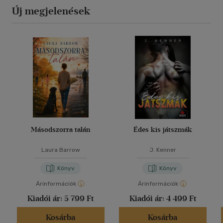
Új megjelenések
Másodszorra talán
Édes kis játszmák
Laura Barrow
J. Kenner
Könyv
Könyv
Árinformációk
Árinformációk
Kiadói ár:
5 799 Ft
Kiadói ár:
4 499 Ft
Kosárba
Kosárba