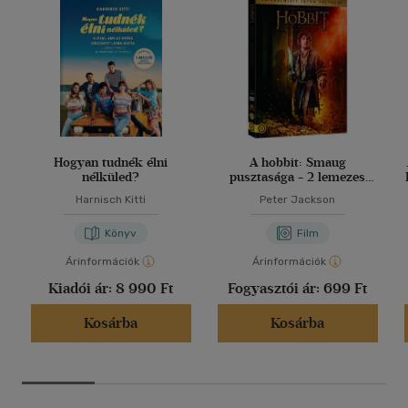
Hogyan tudnék élni
A hobbit: Smaug
nélküled?
pusztasága - 2 lemezes
változat - DVD
Harnisch Kitti
Peter Jackson
Könyv
Film
Árinformációk
Árinformációk
Kiadói ár:
8 990 Ft
Fogyasztói ár:
699 Ft
Kosárba
Kosárba