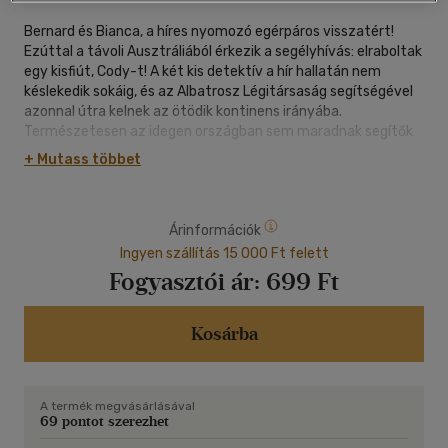
Bernard és Bianca, a híres nyomozó egérpáros visszatért!
Ezúttal a távoli Ausztráliából érkezik a segélyhívás: elraboltak
egy kisfiút, Cody-t! A két kis detektív a hír hallatán nem
késlekedik sokáig, és az Albatrosz Légitársaság segítségével
azonnal útra kelnek az ötödik kontinens irányába.
Természetesen az idegen országban sem maradnak segítők
nélkül. Csatlakozik hozzájuk Jake, a sármos ausztrál
+ Mutass többet
erszényes egér, aki jól ismeri Ausztrália titkait. Együtt talán
még időben rábukkannak Cody elrablójára, a gonosz vadászra,
McLeach-re, aki a kisfiútól próbálja megtudni, hogy merre
Árinformációk
fészkel egy ritka sas... A MENTŐCSAPAT A KENGURUK
FÖLDJÉN egy újabb klasszikus Disney mese az egész család
Ingyen szállítás 15 000 Ft felett
számára, felejthetetlen karakterekkel, szívmelengető
Fogyasztói ár:
699 Ft
barátságokkal és gyönyörű animációval.
Képarány:
Kosárba
1.66:1 (16:9)
Hangsávok:
A termék megvásárlásával
magyar (Dolby Surround), francia (5.1), holland (5.1)
69 pontot szerezhet