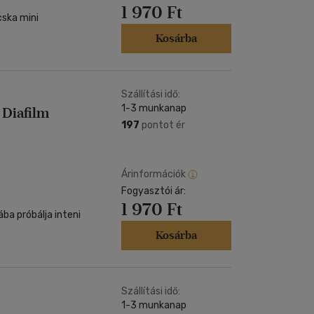
1 970 Ft
cska mini
Kosárba
Szállítási idő:
1-3 munkanap
 Diafilm
197
pontot ér
Árinformációk
Fogyasztói ár:
1 970 Ft
ba próbálja inteni
Kosárba
Szállítási idő:
1-3 munkanap