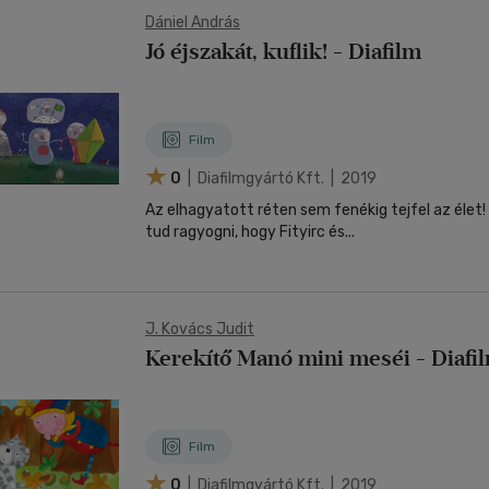
Dániel András
Jó éjszakát, kuflik! - Diafilm
Film
0
| Diafilmgyártó Kft. | 2019
Az elhagyatott réten sem fenékig tejfel az élet!
tud ragyogni, hogy Fityirc és...
J. Kovács Judit
Kerekítő Manó mini meséi - Diafi
Film
0
| Diafilmgyártó Kft. | 2019