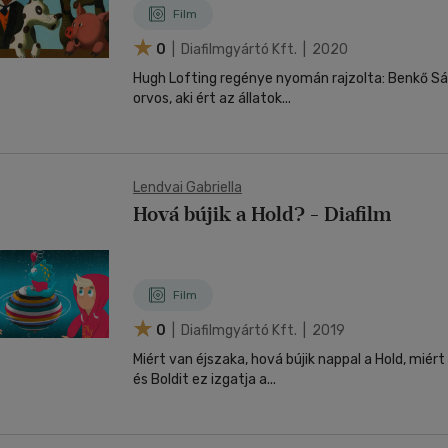
Film
0
| Diafilmgyártó Kft. | 2020
Hugh Lofting regénye nyomán rajzolta: Benkő Sándor Dr. Doli
orvos, aki ért az állatok...
Lendvai Gabriella
Hová bújik a Hold? - Diafilm
Film
0
| Diafilmgyártó Kft. | 2019
Miért van éjszaka, hová bújik nappal a Hold, miért lesz t
és Boldit ez izgatja a...