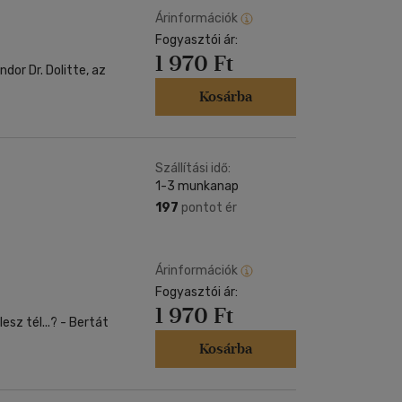
Árinformációk
Fogyasztói ár:
1 970 Ft
tte, az
Kosárba
Szállítási idő:
1-3 munkanap
197
pontot ér
Árinformációk
Fogyasztói ár:
1 970 Ft
él...? - Bertát
Kosárba