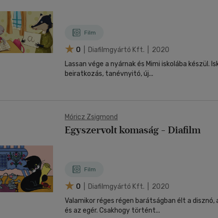
Film
0
| Diafilmgyártó Kft. | 2020
Lassan vége a nyárnak és Mimi iskolába készül. Is
beiratkozás, tanévnyitó, új...
Móricz Zsigmond
Egyszervolt komaság - Diafilm
Film
0
| Diafilmgyártó Kft. | 2020
Valamikor réges régen barátságban élt a disznó,
és az egér. Csakhogy történt...