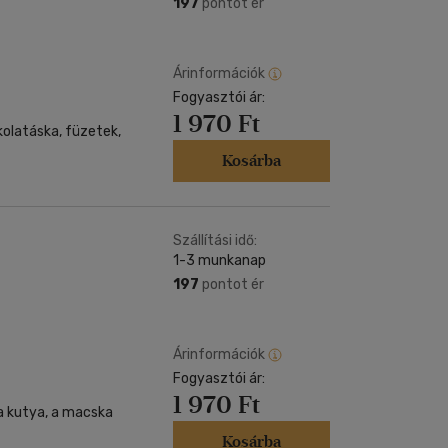
197
pontot ér
Árinformációk
Fogyasztói ár:
1 970 Ft
kolatáska, füzetek,
Kosárba
Szállítási idő:
1-3 munkanap
197
pontot ér
Árinformációk
Fogyasztói ár:
1 970 Ft
 a kutya, a macska
Kosárba