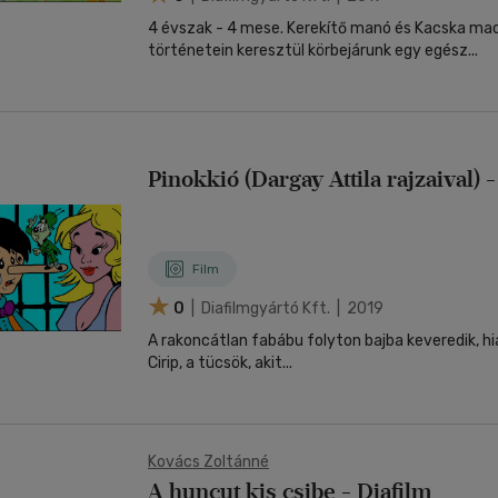
4 évszak - 4 mese. Kerekítő manó és Kacska ma
történetein keresztül körbejárunk egy egész...
Pinokkió (Dargay Attila rajzaival) -
Film
0
| Diafilmgyártó Kft. | 2019
A rakoncátlan fabábu folyton bajba keveredik, hiá
Cirip, a tücsök, akit...
Kovács Zoltánné
A huncut kis csibe - Diafilm