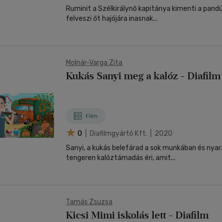
Ruminit a Szélkirálynő kapitánya kimenti a pandú
felveszi őt hajójára inasnak...
Molnár-Varga Zita
Kukás Sanyi meg a kalóz - Diafilm
Film
0
| Diafilmgyártó Kft. | 2020
Sanyi, a kukás belefárad a sok munkában és nyar
tengeren kalóztámadás éri, amit...
Tamás Zsuzsa
Kicsi Mimi iskolás lett - Diafilm