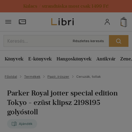
Kulacs / strandtáska most csak 1499 Ft!
Törzsvásárlói Kártya adatai
Részletes keresés
Könyvek
E-könyvek
Hangoskönyvek
Antikvár
Zene,
Főoldal
Termékek
Papír, írószer
Ceruzák, tollak
Parker Royal jotter special edition
Tokyo - ezüst klipsz 2198195
golyóstoll
Ajándék