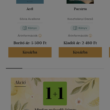
Acél
Pacsirta
Silvia Avallone
Kosztolányi Dezső
Könyv
Könyv
Árinformációk
Árinformációk
Borító ár:
5 500 Ft
Kiadói ár:
2 480 Ft
Kosárba
Kosárba