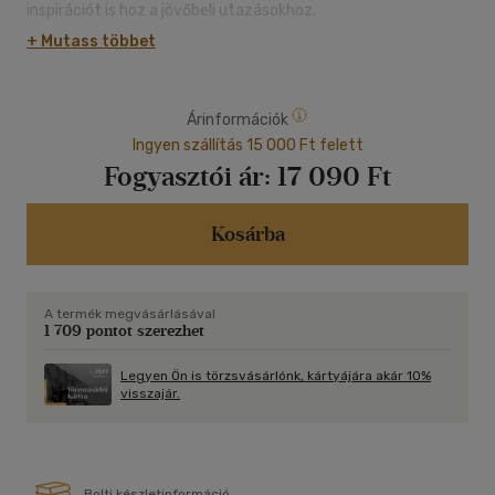
inspirációt is hoz a jövőbeli utazásokhoz.
+ Mutass többet
Árinformációk
Ingyen szállítás 15 000 Ft felett
Fogyasztói ár:
17 090 Ft
Kosárba
A termék megvásárlásával
1 709 pontot szerezhet
Legyen Ön is törzsvásárlónk, kártyájára akár 10%
visszajár.
Bolti készletinformáció