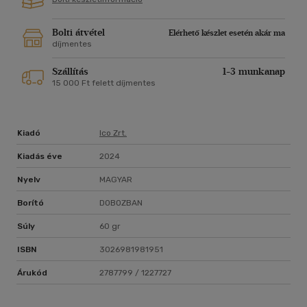
Bolti átvétel
Elérhető készlet esetén akár ma
díjmentes
Szállítás
1-3 munkanap
15 000 Ft felett díjmentes
Kiadó
Ico Zrt.
Kiadás éve
2024
Nyelv
MAGYAR
Borító
DOBOZBAN
Súly
60 gr
ISBN
3026981981951
Árukód
2787799 / 1227727