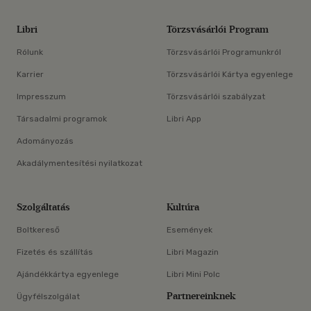
Libri
Törzsvásárlói Program
Rólunk
Törzsvásárlói Programunkról
Karrier
Törzsvásárlói Kártya egyenlege
Impresszum
Törzsvásárlói szabályzat
Társadalmi programok
Libri App
Adományozás
Akadálymentesítési nyilatkozat
Szolgáltatás
Kultúra
Boltkereső
Események
Fizetés és szállítás
Libri Magazin
Ajándékkártya egyenlege
Libri Mini Polc
Partnereinknek
Ügyfélszolgálat