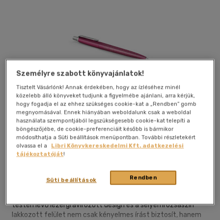
Személyre szabott könyvajánlatok!
Tisztelt Vásárlónk! Annak érdekében, hogy az ízléséhez minél
közelebb álló könyveket tudjunk a figyelmébe ajánlani, arra kérjük,
hogy fogadja el az ehhez szükséges cookie-kat a „Rendben” gomb
megnyomásával. Ennek hiányában weboldalunk csak a weboldal
Galéria
Kívánságlistához adom
Megosztom
használata szempontjából legszükségesebb cookie-kat telepíti a
böngészőjébe, de cookie-preferenciáit később is bármikor
módosíthatja a Süti beállítások menüpontban. További részletekért
olvassa el a
Libri Könyvkereskedelmi Kft. adatkezelési
Ico Zrt.
|
2024
|
magyar nyelvű
|
dobozban
tájékoztatóját
!
A Parker Jotter család elhívja Önt egy 4 állomásból álló
Rendben
Süti beállítások
világkörüli kalandra, amely második kiadása a tokiói
cseresznyevirágzás varázslatos látványát idézi meg. A toll
testén lévő lézergravírozott design és a selyemrózsaszín
lakkozott felület nem csak kényelmes írást biztosít, hanem