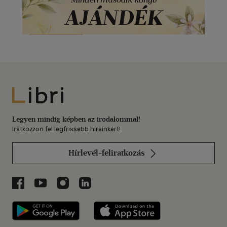
Libri
Legyen mindig képben az irodalommal!
Iratkozzon fel legfrissebb híreinkért!
Hírlevél-feliratkozás
Libri a Facebookon
Libri a Youtube-on
Libri az Instagramon
Libri a LinkedInen
Libri applikáció Szerezd meg: Google P
Libri applikáció 