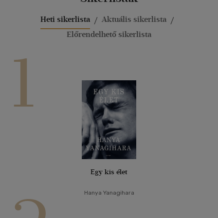
Heti sikerlista
Aktuális sikerlista
Előrendelhető sikerlista
1
Egy kis élet
Hanya Yanagihara