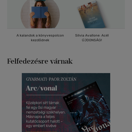
A kalandok a könyvespolcon
Silvia Avallone: Acél
Vidd
kezdődnek
ÚJDONSÁG!
AKCIÓ!
Felfedezésre várnak