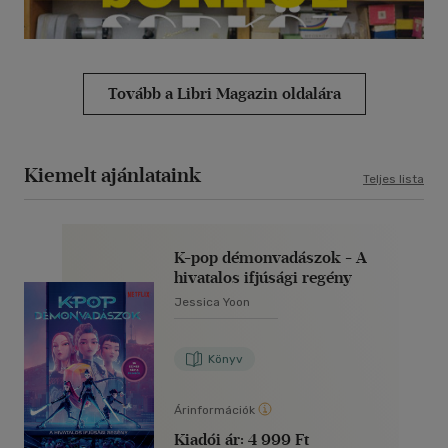
Tovább a Libri Magazin oldalára
Kiemelt ajánlataink
Teljes lista
K-pop démonvadászok - A
hivatalos ifjúsági regény
Jessica Yoon
Könyv
Árinformációk
Kiadói ár:
4 999 Ft