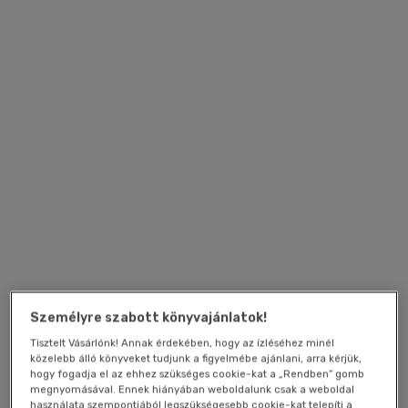
Személyre szabott könyvajánlatok!
Tisztelt Vásárlónk! Annak érdekében, hogy az ízléséhez minél
közelebb álló könyveket tudjunk a figyelmébe ajánlani, arra kérjük,
hogy fogadja el az ehhez szükséges cookie-kat a „Rendben” gomb
megnyomásával. Ennek hiányában weboldalunk csak a weboldal
használata szempontjából legszükségesebb cookie-kat telepíti a