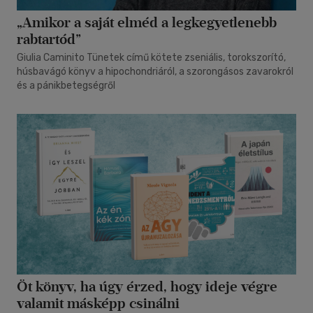
„Amikor a saját elméd a legkegyetlenebb
rabtartód”
Giulia Caminito Tünetek című kötete zseniális, torokszorító,
húsbavágó könyv a hipochondriáról, a szorongásos zavarokról
és a pánikbetegségről
Öt könyv, ha úgy érzed, hogy ideje végre
valamit másképp csinálni