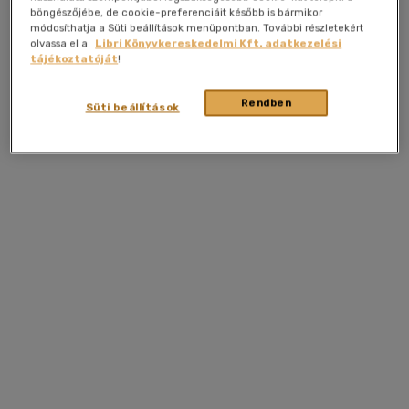
böngészőjébe, de cookie-preferenciáit később is bármikor
módosíthatja a Süti beállítások menüpontban. További részletekért
olvassa el a
Libri Könyvkereskedelmi Kft. adatkezelési
tájékoztatóját
!
Rendben
Süti beállítások