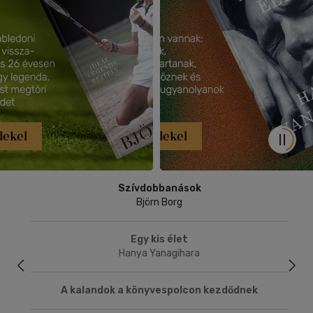
megáll
Autom
Szívdobbanások
Björn Borg
Egy kis élet
Hanya Yanagihara
A kalandok a könyvespolcon kezdődnek