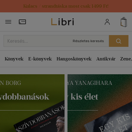
Kulacs / strandtáska most csak 1499 Ft!
Törzsvásárlói Kártya adatai
Részletes keresés
Könyvek
E-könyvek
Hangoskönyvek
Antikvár
Zene,