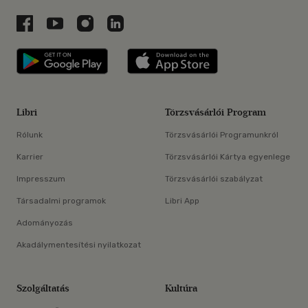
Libri a Facebookon
Libri a Youtube-on
Libri az Instagramon
Libri a LinkedInen
Libri applikáció Szerezd meg: Google P
Libri applikáció 
Libri
Törzsvásárlói Program
Rólunk
Törzsvásárlói Programunkról
Karrier
Törzsvásárlói Kártya egyenlege
Impresszum
Törzsvásárlói szabályzat
Társadalmi programok
Libri App
Adományozás
Akadálymentesítési nyilatkozat
Szolgáltatás
Kultúra