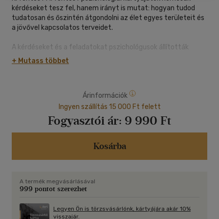
kérdéseket tesz fel, hanem irányt is mutat: hogyan tudod
tudatosan és őszintén átgondolni az élet egyes területeit és
a jövővel kapcsolatos terveidet.
A kérdéseket és a feladatokat pszichológusok állították
össze, ezért segítenek az életközepi újratervezést
+ Mutass többet
könnyebbé és tudatosabbá tenni.
Árinformációk
Ingyen szállítás 15 000 Ft felett
Fogyasztói ár:
9 990 Ft
Kosárba
A termék megvásárlásával
999 pontot szerezhet
Legyen Ön is törzsvásárlónk, kártyájára akár 10%
visszajár.