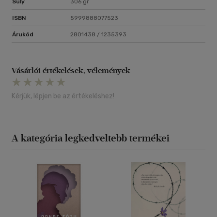
Súly
306 gr
ISBN
5999888077523
Árukód
2801438 / 1235393
Vásárlói értékelések, vélemények
Kérjük, lépjen be az értékeléshez!
A kategória legkedveltebb termékei