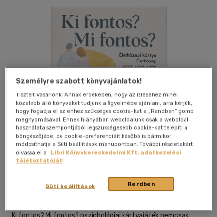
Személyre szabott könyvajánlatok!
Tisztelt Vásárlónk! Annak érdekében, hogy az ízléséhez minél
közelebb álló könyveket tudjunk a figyelmébe ajánlani, arra kérjük,
hogy fogadja el az ehhez szükséges cookie-kat a „Rendben” gomb
megnyomásával. Ennek hiányában weboldalunk csak a weboldal
használata szempontjából legszükségesebb cookie-kat telepíti a
böngészőjébe, de cookie-preferenciáit később is bármikor
módosíthatja a Süti beállítások menüpontban. További részletekért
Kívánságlistához adom
Megosztom
olvassa el a
Libri Könyvkereskedelmi Kft. adatkezelési
tájékoztatóját
!
Rendben
Mindwell Pszichológiai Központ Zr
|
2025
|
magyar nyelvű
Süti beállítások
|
dobozban
|
82 oldal
Ki fontos? Mi fontos? pszichológiai kártyajáték nemcsak