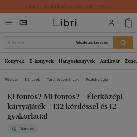
Kulacs / strandtáska most csak 1499 Ft!
Törzsvásárlói Kártya adatai
Részletes keresés
Könyvek
E-könyvek
Hangoskönyvek
Antikvár
Zene,
Főoldal
Könyvek
Társ. tudományok
Pszichológia
Ki fontos? Mi fontos?
- Életközépi
kártyajáték - 132 kérdéssel és 12
gyakorlattal
Ajándék