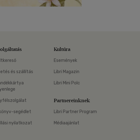
olgáltatás
Kultúra
ltkereső
Események
zetés és szállítás
Libri Magazin
ándékkártya
Libri Mini Polc
yenlege
Partnereinknek
yfélszolgálat
könyv-segédlet
Libri Partner Program
állási nyilatkozat
Médiaajánlat