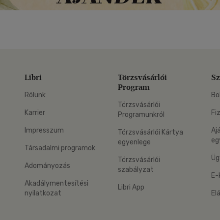
Libri
Törzsvásárlói
Sz
Program
Rólunk
Bo
Törzsvásárlói
Karrier
Fi
Programunkról
Impresszum
Aj
Törzsvásárlói Kártya
eg
egyenlege
Társadalmi programok
Üg
Törzsvásárlói
Adományozás
szabályzat
E-
Akadálymentesítési
Libri App
nyilatkozat
El