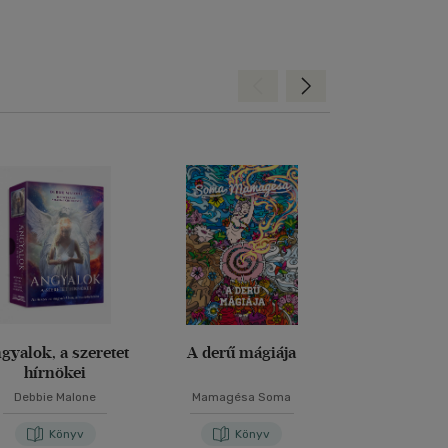
Hátra
Előre
gyalok, a szeretet
A derű mágiája
Az ősi k
hírnökei
bölcses
Debbie Malone
Mamagésa Soma
Rebecca Cam
Könyv
Könyv
Kön