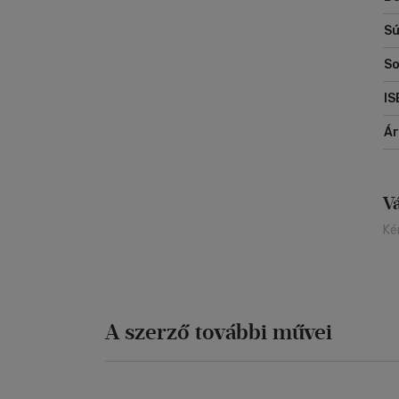
HU
Sú
Sz
So
IS
Á
V
Ké
A szerző további művei