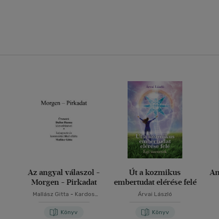
Az angyal válaszol -
Út a kozmikus
An
Morgen - Pirkadat
embertudat elérése felé
Mallász Gitta
-
Kardos
Árvai László
Gyöngyi Margit
Könyv
Könyv