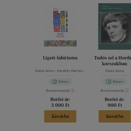
Ligeti-labirintus
Tudós nő a Horth
korszakban
Dalos Anna
-
Kerékfy Márton
-
Dalos Anna
Heidy Zimmermann
Könyv
Könyv
Árinformációk
Árinformációk
Borító ár:
Borító ár:
3 990 Ft
990 Ft
Kosárba
Kosárba