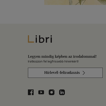
Libri
Legyen mindig képben az irodalommal!
Iratkozzon fel legfrissebb híreinkért!
Hírlevél-feliratkozás
Libri a Facebookon
Libri a Youtube-on
Libri az Instagramon
Libri a LinkedInen