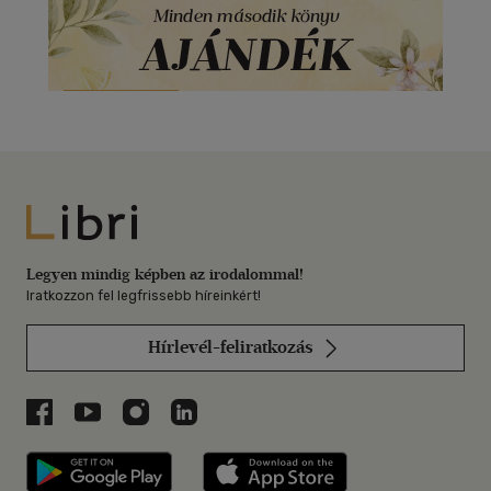
Libri
Legyen mindig képben az irodalommal!
Iratkozzon fel legfrissebb híreinkért!
Hírlevél-feliratkozás
Libri a Facebookon
Libri a Youtube-on
Libri az Instagramon
Libri a LinkedInen
Libri applikáció Szerezd meg: Google P
Libri applikáció 