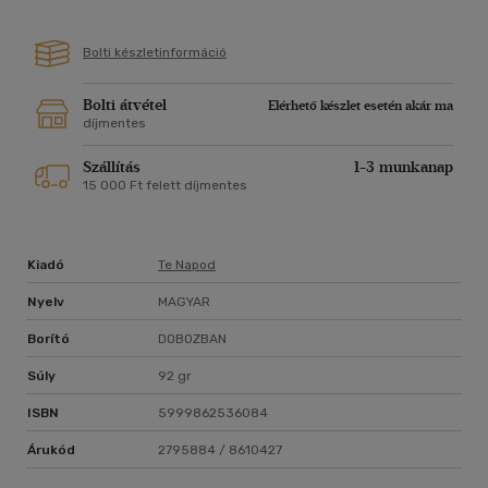
Bolti készletinformáció
Bolti átvétel
Elérhető készlet esetén akár ma
díjmentes
Szállítás
1-3 munkanap
15 000 Ft felett díjmentes
Kiadó
Te Napod
Nyelv
MAGYAR
Borító
DOBOZBAN
Súly
92 gr
ISBN
5999862536084
Árukód
2795884 / 8610427