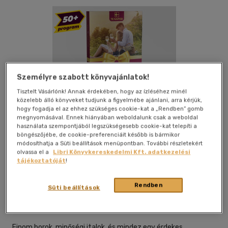
Személyre szabott könyvajánlatok!
Tisztelt Vásárlónk! Annak érdekében, hogy az ízléséhez minél
közelebb álló könyveket tudjunk a figyelmébe ajánlani, arra kérjük,
hogy fogadja el az ehhez szükséges cookie-kat a „Rendben” gomb
megnyomásával. Ennek hiányában weboldalunk csak a weboldal
használata szempontjából legszükségesebb cookie-kat telepíti a
böngészőjébe, de cookie-preferenciáit később is bármikor
módosíthatja a Süti beállítások menüpontban. További részletekért
Galéria
Kívánságlistához adom
Megosztom
olvassa el a
Libri Könyvkereskedelmi Kft. adatkezelési
tájékoztatóját
!
Te Napod
|
magyar nyelvű
|
dobozban
Rendben
Süti beállítások
Borok, illatok, zamatok
Finom borok, minőségi italok, és mindez egy érdekes,