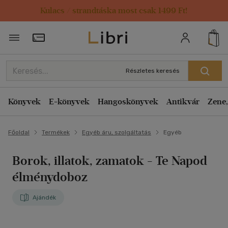
Kulacs / strandtáska most csak 1499 Ft!
Törzsvásárlói Kártya adatai
Részletes keresés
Könyvek
E-könyvek
Hangoskönyvek
Antikvár
Zene,
Főoldal
Termékek
Egyéb áru, szolgáltatás
Egyéb
Borok, illatok, zamatok - Te Napod
élménydoboz
Ajándék