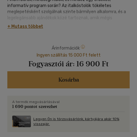
informatív program során? Az italkóstolók tökéletes
meglepetésként szolgálnak szinte bármilyen alkalomra, és a
legelegánsabb ajándékok közé tartoznak, amik mégis
garantáltan egy önfeledt élményt adnak majd annak, akit
+ Mutass többet
meglepsz ezzel a dobozzal!
Felhasználás:
Árinformációk
A dobozhoz tartozó programok közül az ünnepelt dönti el,
hogy melyiket választja.
Ingyen szállítás 15 000 Ft felett
A felhasználáshoz az ajándékkártyát a vásárlástól számított
Fogyasztói ár:
16 900 Ft
30 napon belül aktiválni szükséges. Az aktiválást követően a
felhasználási idő 15 hónap.
Kosárba
A termék megvásárlásával
1 690 pontot szerezhet
Legyen Ön is törzsvásárlónk, kártyájára akár 10%
visszajár.