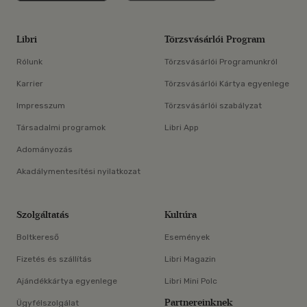
Libri
Törzsvásárlói Program
Rólunk
Törzsvásárlói Programunkról
Karrier
Törzsvásárlói Kártya egyenlege
Impresszum
Törzsvásárlói szabályzat
Társadalmi programok
Libri App
Adományozás
Akadálymentesítési nyilatkozat
Szolgáltatás
Kultúra
Boltkereső
Események
Fizetés és szállítás
Libri Magazin
Ajándékkártya egyenlege
Libri Mini Polc
Partnereinknek
Ügyfélszolgálat