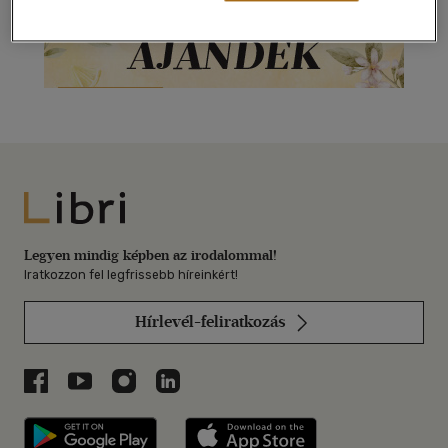
Libri
Legyen mindig képben az irodalommal!
Iratkozzon fel legfrissebb híreinkért!
Hírlevél-feliratkozás
Libri a Facebookon
Libri a Youtube-on
Libri az Instagramon
Libri a LinkedInen
Libri applikáció Szerezd meg: Google P
Libri applikáció 