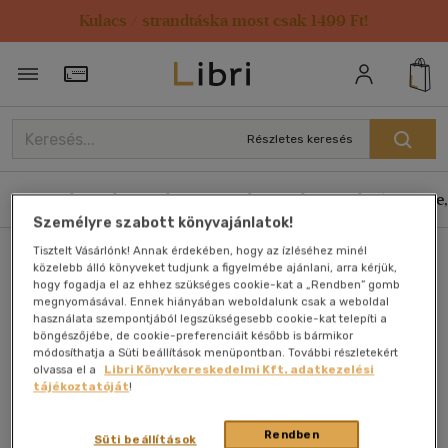
Kulacs / strandtáska most csak 1499 Ft!
Törzsvásárlói Kártya adatai
Részletes keresés
Könyvek
E-könyvek
Hangoskönyvek
Antikvár
Zene,
Személyre szabott könyvajánlatok!
Tisztelt Vásárlónk! Annak érdekében, hogy az ízléséhez minél
Főoldal
Könyvek - régi
Tudomány és természet
Biológia
közelebb álló könyveket tudjunk a figyelmébe ajánlani, arra kérjük,
hogy fogadja el az ehhez szükséges cookie-kat a „Rendben” gomb
Állatok
megnyomásával. Ennek hiányában weboldalunk csak a weboldal
használata szempontjából legszükségesebb cookie-kat telepíti a
böngészőjébe, de cookie-preferenciáit később is bármikor
módosíthatja a Süti beállítások menüpontban. További részletekért
olvassa el a
Libri Könyvkereskedelmi Kft. adatkezelési
tájékoztatóját
!
Rendben
Süti beállítások