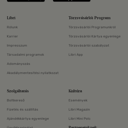
Libri
Törzsvásárlói Program
Rólunk
Törzsvásárlói Programunkról
Karrier
Törzsvásárlói Kártya egyenlege
Impresszum
Törzsvásárlói szabályzat
Társadalmi programok
Libri App
Adományozás
Akadálymentesítési nyilatkozat
Szolgáltatás
Kultúra
Boltkereső
Események
Fizetés és szállítás
Libri Magazin
Ajándékkártya egyenlege
Libri Mini Polc
Partnereinknek
Ügyfélszolgálat