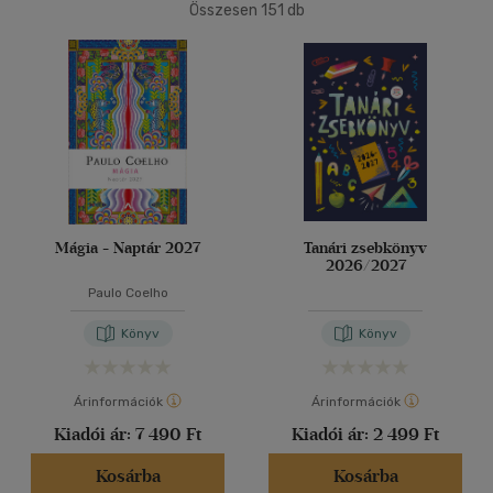
(2)
Összesen
151
db
Felnőtt
(58)
40 db / oldal
Nyelv szerint
Alkalmaz
Magyar
(58)
Vélemény szerint
(7)
Mágia - Naptár 2027
Tanári zsebkönyv
2026/2027
(6)
Paulo Coelho
(1)
Könyv
Könyv
(137)
Árinformációk
Árinformációk
Alkalmaz
Kiadói ár:
7 490 Ft
Kiadói ár:
2 499 Ft
Kosárba
Kosárba