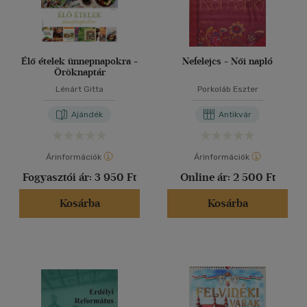
Élő ételek ünnepnapokra -
Nefelejcs - Női napló
Öröknaptár
Lénárt Gitta
Porkoláb Eszter
Ajándék
Antikvár
Árinformációk
Árinformációk
Fogyasztói ár:
3 950 Ft
Online ár:
2 500 Ft
Kosárba
Kosárba