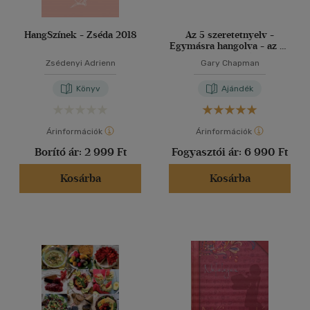
HangSzínek - Zséda 2018
Az 5 szeretetnyelv -
Egymásra hangolva - az év
minden napjára -
Zsédenyi Adrienn
Gary Chapman
Öröknaptár
Könyv
Ajándék
Árinformációk
Árinformációk
Borító ár:
2 999 Ft
Fogyasztói ár:
6 990 Ft
Kosárba
Kosárba