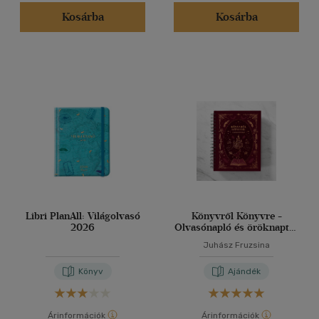
Kosárba
Kosárba
Libri PlanAll: Világolvasó
Könyvről Könyvre -
2026
Olvasónapló és öröknaptár
2025.
Juhász Fruzsina
Könyv
Ajándék
Árinformációk
Árinformációk