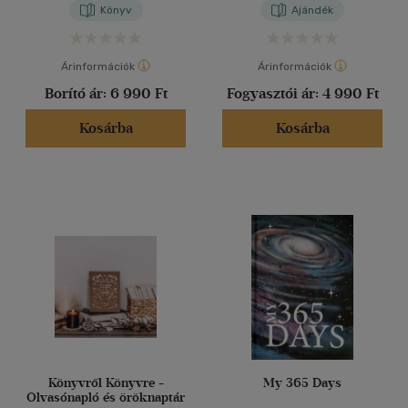
Könyv
Ajándék
Árinformációk
Árinformációk
Borító ár:
6 990 Ft
Fogyasztói ár:
4 990 Ft
Kosárba
Kosárba
Könyvről Könyvre -
My 365 Days
Olvasónapló és öröknaptár