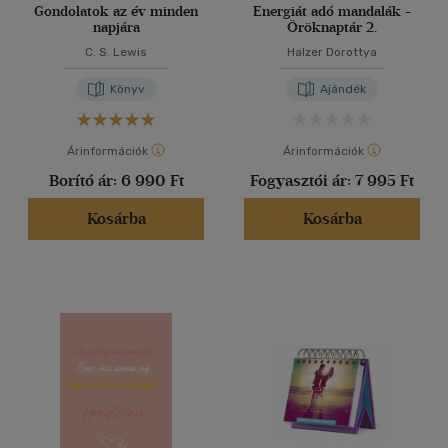
Gondolatok az év minden
Energiát adó mandalák -
napjára
Öröknaptár 2.
C. S. Lewis
Halzer Dorottya
Könyv
Ajándék
Árinformációk
Árinformációk
Borító ár:
6 990 Ft
Fogyasztói ár:
7 995 Ft
Kosárba
Kosárba