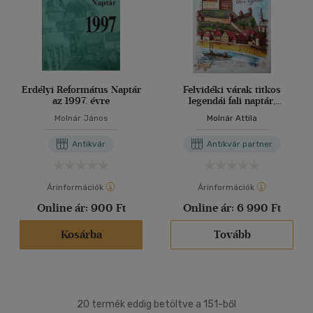
Erdélyi Református Naptár
Felvidéki várak titkos
az 1997. évre
legendái fali naptár,
Kenyeres Réka
Molnár János
Molnár Attila
festményeivel
Antikvár
Antikvár partner
Árinformációk
Árinformációk
Online ár:
900 Ft
Online ár:
6 990 Ft
Kosárba
Tovább
20 termék eddig betöltve a 151-ből