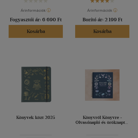
Árinformációk
Árinformációk
Fogyasztói ár:
6 690 Ft
Borító ár:
2 199 Ft
Kosárba
Kosárba
Könyvek közt 2025
Könyvről Könyvre -
Olvasónapló és öröknaptár
2024.