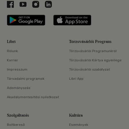
Libri a Facebookon
Libri a Youtube-on
Libri az Instagramon
Libri a LinkedInen
Libri applikáció Szerezd meg: Google P
Libri applikáció 
Libri
Törzsvásárlói Program
Rólunk
Törzsvásárlói Programunkról
Karrier
Törzsvásárlói Kártya egyenlege
Impresszum
Törzsvásárlói szabályzat
Társadalmi programok
Libri App
Adományozás
Akadálymentesítési nyilatkozat
Szolgáltatás
Kultúra
Boltkereső
Események