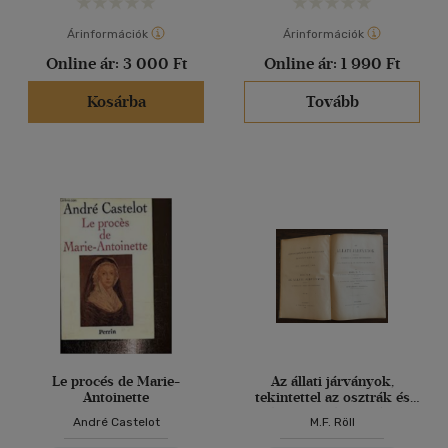
Árinformációk
Árinformációk
Online ár:
3 000 Ft
Online ár:
1 990 Ft
Kosárba
Tovább
Le procés de Marie-
Az állati járványok,
Antoinette
tekintettel az osztrák és
német törvényhozásra.
André Castelot
M.F. Röll
Állatorvosok és orvosok
számára. Fordította és az