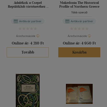
Adalékok a Csepel
Makedonia The Historical
Repülőklub történetéhez -
Profile of Northern Greece
Az első negyven év 1942-
Több szerző
1982 (DVD melléklettel)
Antikvár partner
Antikvár partner
Árinformációk
Árinformációk
Online ár:
4 210 Ft
Online ár:
4 950 Ft
Tovább
Kosárba