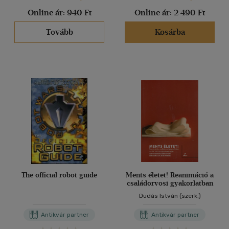
Online ár:
940 Ft
Online ár:
2 490 Ft
Tovább
Kosárba
The official robot guide
Ments életet! Reanimáció a
családorvosi gyakorlatban
Dudás István (szerk.)
Antikvár partner
Antikvár partner