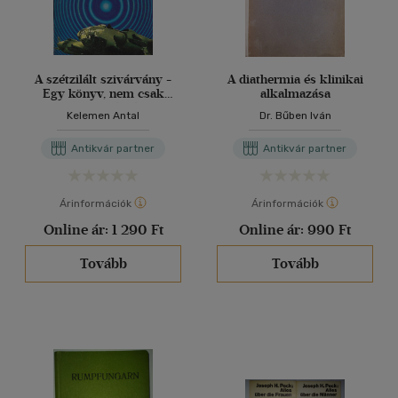
A szétzilált szivárvány -
A diathermia és klinikai
Egy könyv, nem csak
alkalmazása
repülők részére
Kelemen Antal
Dr. Bűben Iván
Antikvár partner
Antikvár partner
Árinformációk
Árinformációk
Online ár:
1 290 Ft
Online ár:
990 Ft
Tovább
Tovább