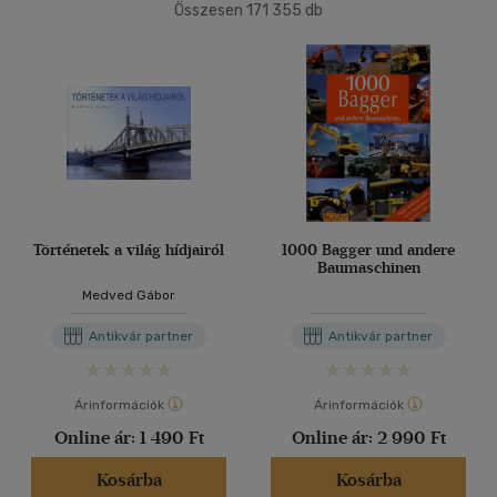
(81517)
Összesen
171 355
db
2500 Ft - 4500 Ft
(49685)
40 db / oldal
4500 Ft felett
(42816)
Alkalmaz
Korosztály szerint
Gyermek
(536)
0 - 3 év
(2)
3 - 6 év
(5)
Történetek a világ hídjairól
1000 Bagger und andere
Baumaschinen
mind
(493)
Medved Gábor
Ifjúsági
(83)
6 -10 év
(20)
Antikvár partner
Antikvár partner
mind
(60)
Gyermek és ifjúsági
(2)
Árinformációk
Árinformációk
Felnőtt
(636)
Online ár:
1 490 Ft
Online ár:
2 990 Ft
Kosárba
Kosárba