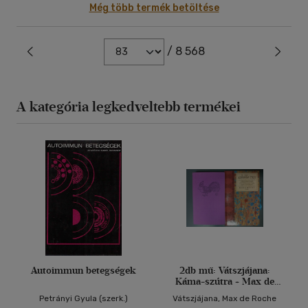
Még több termék betöltése
/ 8 568
A kategória legkedveltebb termékei
Autoimmun betegségek
2db mű: Vátszjájana:
Káma-szútra + Max de
Roche: A szerelem étkei
Petrányi Gyula (szerk.)
Vátszjájana, Max de Roche