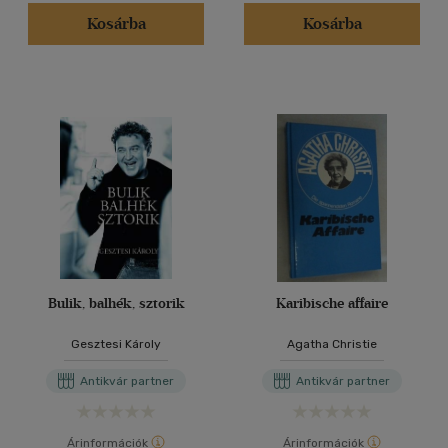
(1)
Kosárba
Kosárba
(1)
(9)
(171302)
Alkalmaz
Bulik, balhék, sztorik
Karibische affaire
Gesztesi Károly
Agatha Christie
Antikvár partner
Antikvár partner
Árinformációk
Árinformációk