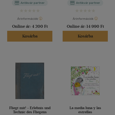
Antikvár partner
Antikvár partner
állatjárványi magyar
törvények- és
rendeletekkel bővítette
Rózsahegyi Aladár
Árinformációk
Árinformációk
Online ár:
4 200 Ft
Online ár:
14 990 Ft
Kosárba
Kosárba
Fliegt mit! - Erlebnis und
La media luna y las
Technic des Fliegens
estrellas