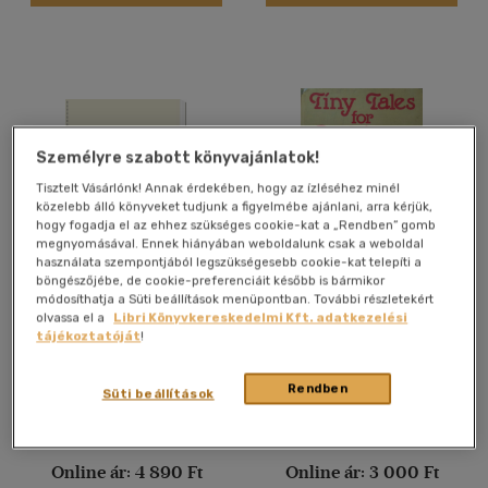
Nyelv szerint
Magyar
(1114)
Angol
(48371)
Angol-német-francia-
magyar
(1)
Személyre szabott könyvajánlatok!
Francia
(3702)
Tisztelt Vásárlónk! Annak érdekében, hogy az ízléséhez minél
Héber
(1)
közelebb álló könyveket tudjunk a figyelmébe ajánlani, arra kérjük,
hogy fogadja el az ehhez szükséges cookie-kat a „Rendben” gomb
Holland
(145)
megnyomásával. Ennek hiányában weboldalunk csak a weboldal
használata szempontjából legszükségesebb cookie-kat telepíti a
Latin
(1)
böngészőjébe, de cookie-preferenciáit később is bármikor
Sir Vidia's Shadow
Tiny Tales for Bedtime
módosíthatja a Süti beállítások menüpontban. További részletekért
Latin
(258)
olvassa el a
Libri Könyvkereskedelmi Kft. adatkezelési
több nyelv megjelenítése
Paul Theroux
Ismeretlen Szerző
tájékoztatóját
!
Antikvár partner
Antikvár partner
Rendben
Süti beállítások
Vélemény szerint
(39)
Árinformációk
Árinformációk
Online ár:
4 890 Ft
Online ár:
3 000 Ft
(3)