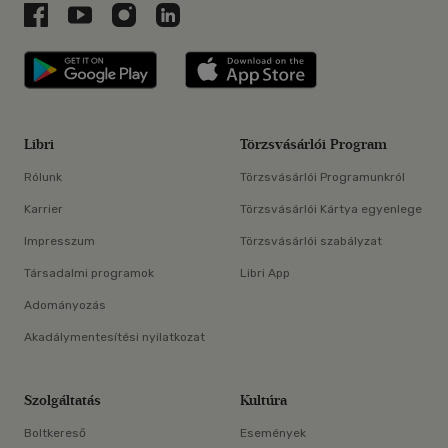
Libri a Facebookon
Libri a Youtube-on
Libri az Instagramon
Libri a LinkedInen
Libri applikáció Szerezd meg: Google P
Libri applikáció 
Libri
Törzsvásárlói Program
Rólunk
Törzsvásárlói Programunkról
Karrier
Törzsvásárlói Kártya egyenlege
Impresszum
Törzsvásárlói szabályzat
Társadalmi programok
Libri App
Adományozás
Akadálymentesítési nyilatkozat
Szolgáltatás
Kultúra
Boltkereső
Események