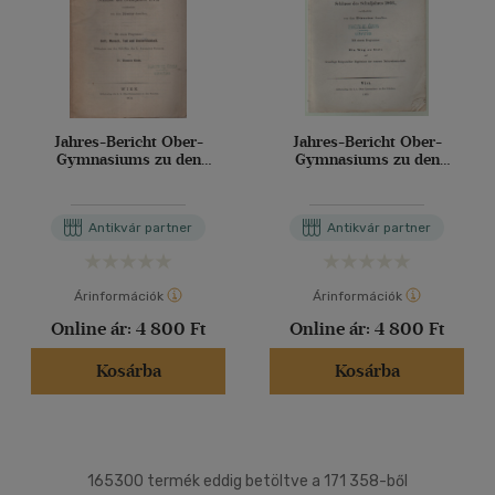
Jahres-Bericht Ober-
Jahres-Bericht Ober-
Gymnasiums zu den
Gymnasiums zu den
Schotten in Wien Schlusse
Schotten in Wien Schlusse
des Schuljahres 1874
des Schuljahres 1866
Antikvár partner
Antikvár partner
Árinformációk
Árinformációk
Online ár:
4 800 Ft
Online ár:
4 800 Ft
Kosárba
Kosárba
165300 termék eddig betöltve a 171 358-ből