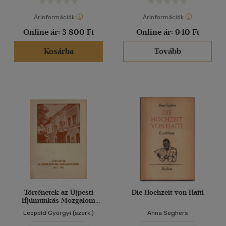
Árinformációk
Árinformációk
Online ár:
3 800 Ft
Online ár:
940 Ft
Kosárba
Tovább
Történetek az Újpesti
Die Hochzeit von Haiti
Ifjúmunkás Mozgalom
életéből 1935-1945
Leopold Györgyi (szerk.)
Anna Seghers