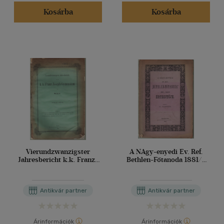
(1)
Kosárba
Kosárba
(1)
(9)
(171305)
Alkalmaz
Vierundzwanzigster
A NAgy-enyedi Ev. Ref.
Jahresbericht k.k. Franz-
Bethlen-Főtanoda 1881/2
Joseph-Gymnasium
tanévi értesítője
WienSchuljahr 1897/98
Antikvár partner
Antikvár partner
Árinformációk
Árinformációk