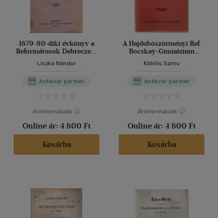
1879-80-diki évkönyv a
A Hajduböszörményi Ref.
Reformátusok Debreczeni
Bocskay-Gimnázium
Főiskolájának Akadémiai
értesítője az 1927-28.
Liszka Nándor
Köblös Samu
tanszakairól
tanévről
Antikvár partner
Antikvár partner
Árinformációk
Árinformációk
Online ár:
4 800 Ft
Online ár:
4 800 Ft
Kosárba
Kosárba