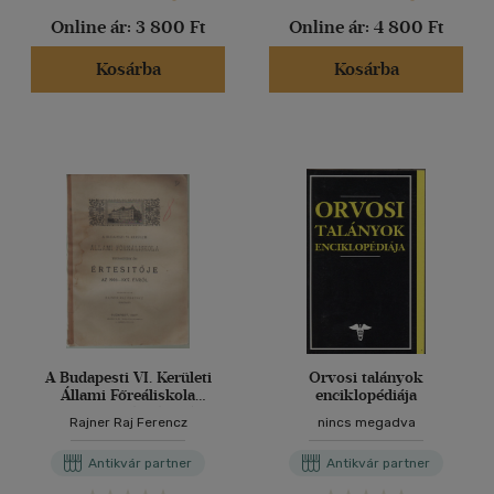
Online ár:
3 800 Ft
Online ár:
4 800 Ft
Kosárba
Kosárba
A Budapesti VI. Kerületi
Orvosi talányok
Állami Főreáliskola
enciklopédiája
tizenhetedik évi értesítője
Rajner Raj Ferencz
nincs megadva
az 1906-1907. évről
Antikvár partner
Antikvár partner