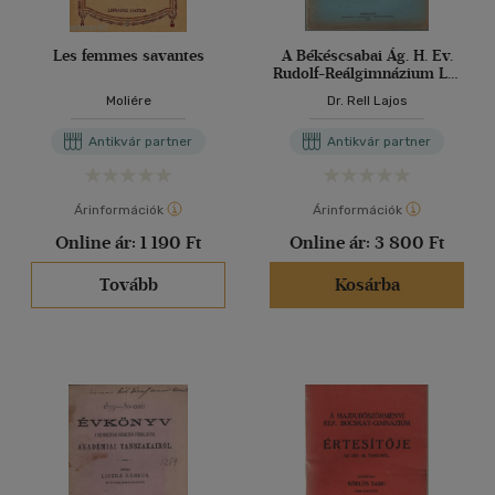
Les femmes savantes
A Békéscsabai Ág. H. Ev.
Rudolf-Reálgimnázium LX.
értesítője az 1925-26.
Moliére
Dr. Rell Lajos
iskolai évről
Antikvár partner
Antikvár partner
Árinformációk
Árinformációk
Online ár:
1 190 Ft
Online ár:
3 800 Ft
Tovább
Kosárba