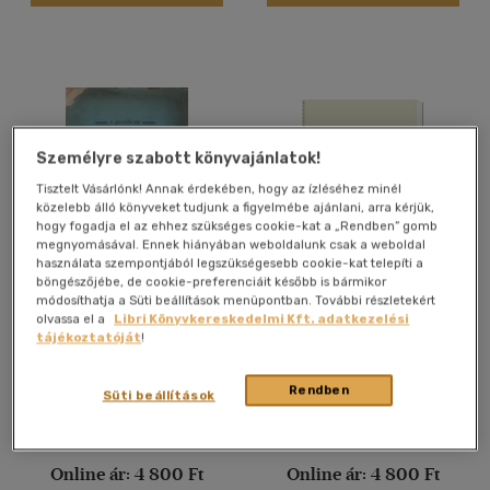
Nyelv szerint
Magyar
(1114)
Angol
(48373)
Angol-német-francia-
magyar
(1)
Személyre szabott könyvajánlatok!
Francia
(3702)
Tisztelt Vásárlónk! Annak érdekében, hogy az ízléséhez minél
Héber
(1)
közelebb álló könyveket tudjunk a figyelmébe ajánlani, arra kérjük,
hogy fogadja el az ehhez szükséges cookie-kat a „Rendben” gomb
Holland
(145)
megnyomásával. Ennek hiányában weboldalunk csak a weboldal
használata szempontjából legszükségesebb cookie-kat telepíti a
Latin
(258)
böngészőjébe, de cookie-preferenciáit később is bármikor
A Jászóvári Premontrei
A Pécsi Állami Főreáliskola
módosíthatja a Süti beállítások menüpontban. További részletekért
Latin
(1)
Kanonokok Kassai
értesítője az 1905-1906.
olvassa el a
Libri Könyvkereskedelmi Kft. adatkezelési
Főgimnáziumának
tanévről
több nyelv megjelenítése
Dr. Horváth Balázs
Gallovich János
tájékoztatóját
!
jelentése az 1904-1905. isk.
évről
Antikvár partner
Antikvár partner
Rendben
Süti beállítások
Vélemény szerint
(39)
Árinformációk
Árinformációk
Online ár:
4 800 Ft
Online ár:
4 800 Ft
(3)