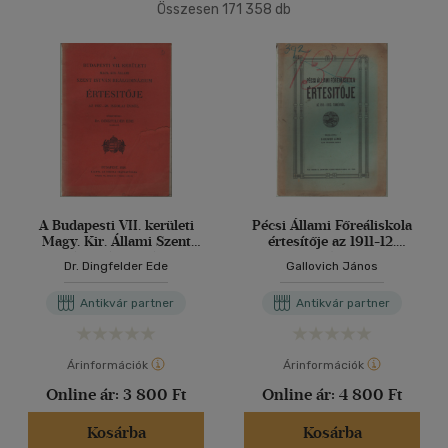
(81518)
Összesen
171 358
db
2500 Ft - 4500 Ft
(49688)
40 db / oldal
4500 Ft felett
(42814)
Alkalmaz
Korosztály szerint
Gyermek
(536)
0 - 3 év
(2)
3 - 6 év
(5)
A Budapesti VII. kerületi
Pécsi Állami Főreáliskola
Magy. Kir. Állami Szent
értesítője az 1911-12.
mind
(493)
István Reálgimnázium
tanévről
Dr. Dingfelder Ede
Gallovich János
Ifjúsági
(83)
értesítője az 1927-28.
iskolai évről
6 -10 év
(20)
Antikvár partner
Antikvár partner
mind
(60)
Gyermek és ifjúsági
(2)
Árinformációk
Árinformációk
Felnőtt
(636)
Online ár:
3 800 Ft
Online ár:
4 800 Ft
Kosárba
Kosárba