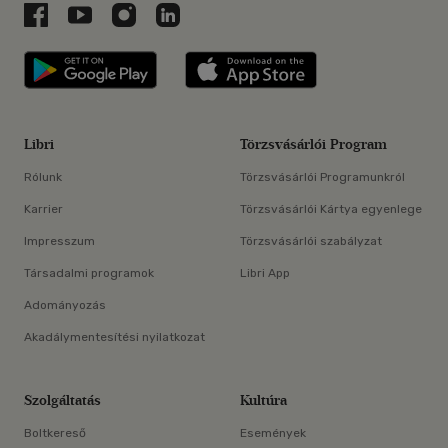
Libri a Facebookon
Libri a Youtube-on
Libri az Instagramon
Libri a LinkedInen
Libri applikáció Szerezd meg: Google P
Libri applikáció 
Libri
Törzsvásárlói Program
Rólunk
Törzsvásárlói Programunkról
Karrier
Törzsvásárlói Kártya egyenlege
Impresszum
Törzsvásárlói szabályzat
Társadalmi programok
Libri App
Adományozás
Akadálymentesítési nyilatkozat
Szolgáltatás
Kultúra
Boltkereső
Események