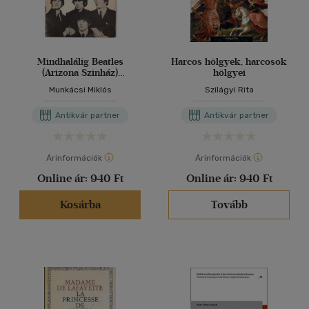
Mindhalálig Beatles
Harcos hölgyek, harcosok
(Arizona Szinház)
hölgyei
Előadásismertető.
Munkácsi Miklós
Szilágyi Rita
Antikvár partner
Antikvár partner
Árinformációk
Árinformációk
Online ár:
940 Ft
Online ár:
940 Ft
Kosárba
Tovább