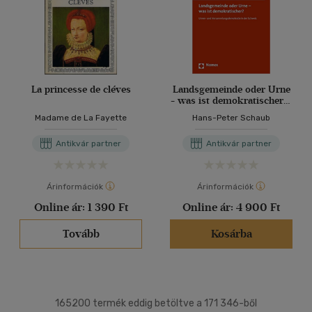
La princesse de cléves
Landsgemeinde oder Urne
- was ist demokratischer?:
Urnen- und
Madame de La Fayette
Hans-Peter Schaub
Versammlungsdemokratie
in der Schweiz
Antikvár partner
Antikvár partner
Árinformációk
Árinformációk
Online ár:
1 390 Ft
Online ár:
4 900 Ft
Tovább
Kosárba
165200 termék eddig betöltve a 171 346-ből