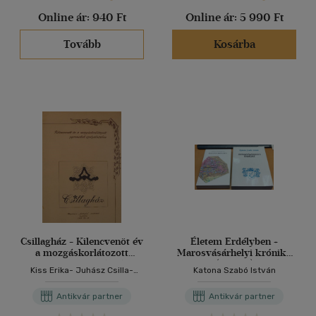
Online ár:
940 Ft
Online ár:
5 990 Ft
Tovább
Kosárba
Csillagház - Kilencvenöt év
Életem Erdélyben +
a mozgáskorlátozott
Marosvásárhelyi krónika
gyermekek szolgálatában
(2 kötet)
Kiss Erika- Juhász Csilla-
Katona Szabó István
Péter Erika- Berki Erzsébet -
Dombainé Esztergomi Anna -
Antikvár partner
Antikvár partner
Balogh Sára -Kőpatakiné
Mészáros Mária