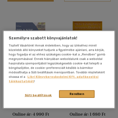
Nyelv szerint
Magyar
(1114)
Angol
(48373)
Angol-német-francia-
magyar
(1)
Személyre szabott könyvajánlatok!
Francia
(3700)
Tisztelt Vásárlónk! Annak érdekében, hogy az ízléséhez minél
Héber
(1)
közelebb álló könyveket tudjunk a figyelmébe ajánlani, arra kérjük,
hogy fogadja el az ehhez szükséges cookie-kat a „Rendben” gomb
Holland
(145)
megnyomásával. Ennek hiányában weboldalunk csak a weboldal
használata szempontjából legszükségesebb cookie-kat telepíti a
Latin
(258)
böngészőjébe, de cookie-preferenciáit később is bármikor
Praxis Core Study Guide
Aufsatz und Stilkunde
módosíthatja a Süti beállítások menüpontban. További részletekért
Latin
(1)
2020-2021
olvassa el a
Libri Könyvkereskedelmi Kft. adatkezelési
több nyelv megjelenítése
Cirrus Teacher
ismeretlen
tájékoztatóját
!
Antikvár partner
Antikvár partner
Rendben
Süti beállítások
Vélemény szerint
(36)
Árinformációk
Árinformációk
Online ár:
4 990 Ft
Online ár:
1 680 Ft
(3)