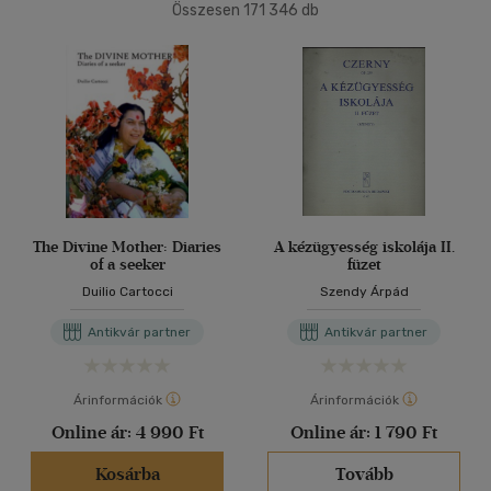
(81506)
Összesen
171 346
db
2500 Ft - 4500 Ft
(49681)
40 db / oldal
4500 Ft felett
(42824)
Alkalmaz
Korosztály szerint
Gyermek
(536)
0 - 3 év
(2)
3 - 6 év
(5)
The Divine Mother: Diaries
A kézügyesség iskolája II.
of a seeker
füzet
mind
(493)
Duilio Cartocci
Szendy Árpád
Ifjúsági
(83)
6 -10 év
(20)
Antikvár partner
Antikvár partner
mind
(60)
Gyermek és ifjúsági
(2)
Árinformációk
Árinformációk
Felnőtt
(636)
Online ár:
4 990 Ft
Online ár:
1 790 Ft
Kosárba
Tovább