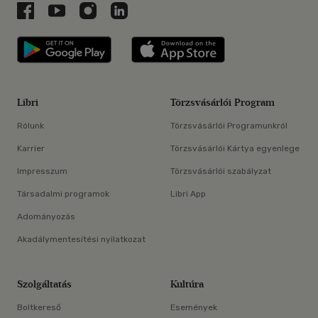
Libri a Facebookon
Libri a Youtube-on
Libri az Instagramon
Libri a LinkedInen
Libri applikáció Szerezd meg: Google P
Libri applikáció 
Libri
Törzsvásárlói Program
Rólunk
Törzsvásárlói Programunkról
Karrier
Törzsvásárlói Kártya egyenlege
Impresszum
Törzsvásárlói szabályzat
Társadalmi programok
Libri App
Adományozás
Akadálymentesítési nyilatkozat
Szolgáltatás
Kultúra
Boltkereső
Események