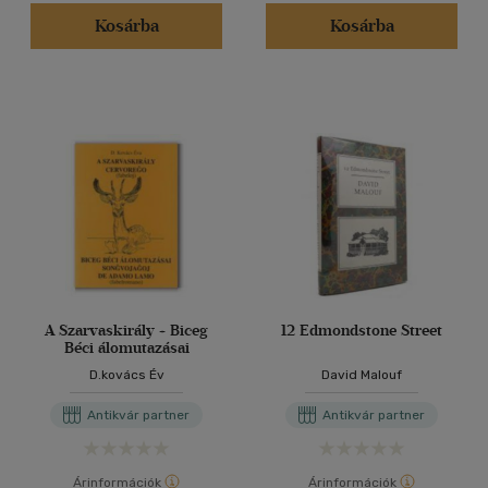
(1)
Kosárba
Kosárba
(1)
(9)
(171296)
Alkalmaz
A Szarvaskirály + Biceg
12 Edmondstone Street
Béci álomutazásai
D.kovács Év
David Malouf
Antikvár partner
Antikvár partner
Árinformációk
Árinformációk