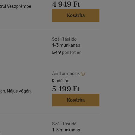
4 949 Ft
ről Veszprémbe
Kosárba
Szállítási idő:
1-3 munkanap
549
pontot ér
Árinformációk
Kiadói ár:
5 499 Ft
en. Május végén,
Kosárba
Szállítási idő:
1-3 munkanap
k