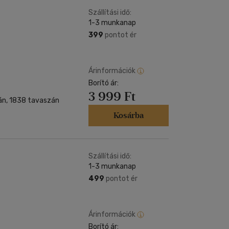
Szállítási idő:
1-3 munkanap
399
pontot ér
Árinformációk
Borító ár:
3 999 Ft
tán, 1838 tavaszán
Kosárba
Szállítási idő:
1-3 munkanap
499
pontot ér
Árinformációk
Borító ár: