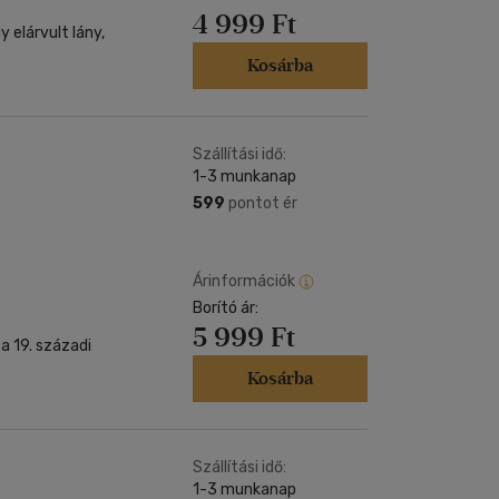
4 999 Ft
 elárvult lány,
Kosárba
Szállítási idő:
1-3 munkanap
599
pontot ér
Árinformációk
Borító ár:
5 999 Ft
a 19. századi
Kosárba
Szállítási idő:
1-3 munkanap