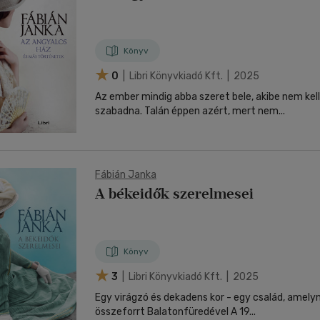
Könyv
0
| Libri Könyvkiadó Kft. | 2025
Az ember mindig abba szeret bele, akibe nem ke
szabadna. Talán éppen azért, mert nem...
Fábián Janka
A békeidők szerelmesei
Könyv
3
| Libri Könyvkiadó Kft. | 2025
Egy virágzó és dekadens kor - egy család, amely
összeforrt Balatonfüredével A 19...