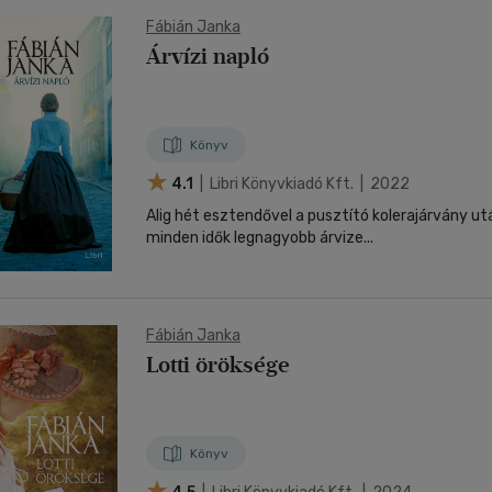
Fábián Janka
Árvízi napló
Könyv
4.1
| Libri Könyvkiadó Kft. | 2022
Alig hét esztendővel a pusztító kolerajárvány u
minden idők legnagyobb árvize...
Fábián Janka
Lotti öröksége
Könyv