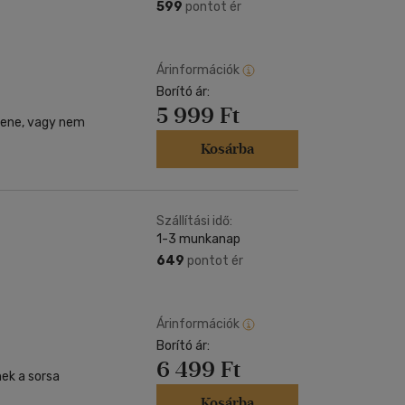
599
pontot ér
Árinformációk
Borító ár:
5 999 Ft
llene, vagy nem
Kosárba
Szállítási idő:
1-3 munkanap
649
pontot ér
Árinformációk
Borító ár:
6 499 Ft
nek a sorsa
Kosárba