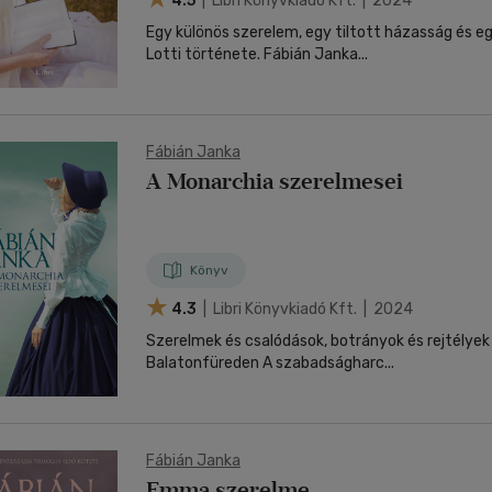
4.5
| Libri Könyvkiadó Kft. | 2024
Egy különös szerelem, egy tiltott házasság és egy
Lotti története. Fábián Janka...
Fábián Janka
A Monarchia szerelmesei
Könyv
4.3
| Libri Könyvkiadó Kft. | 2024
Szerelmek és csalódások, botrányok és rejtélyek 
Balatonfüreden A szabadságharc...
Fábián Janka
Emma szerelme