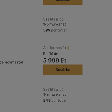
Szállítási idő:
1-3 munkanap
599
pontot ér
Árinformációk
Borító ár:
5 999 Ft
t el egymástól.
Kosárba
Szállítási idő:
1-3 munkanap
549
pontot ér