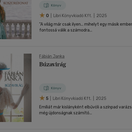
Könyv
0
| Libri Könyvkiadó Kft. | 2025
"A világ már csak ilyen... mihelyt egy másik emb
fontossá válik a számodra...
Fábián Janka
Búzavirág
Könyv
5
| Libri Könyvkiadó Kft. | 2025
Emíliát már kislányként elbűvöli a színpad varázs
még újdonságnak számító...