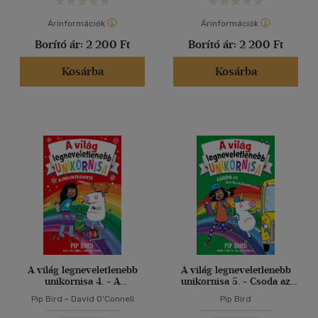
Árinformációk
Árinformációk
Borító ár:
2 200 Ft
Borító ár:
2 200 Ft
Kosárba
Kosárba
A világ legneveletlenebb
A világ legneveletlenebb
unikornisa 4. - A
unikornisa 5. - Csoda az
Hóunikornis ünnepe
osztálykiránduláson
Pip Bird
-
David O'Connell
Pip Bird