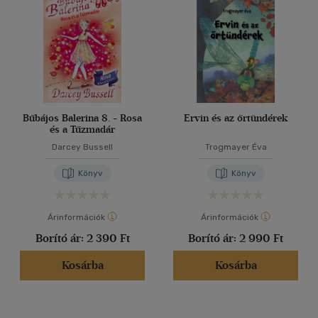
Bűbájos Balerina 8. - Rosa
Ervin és az őrtündérek
és a Tűzmadár
Darcey Bussell
Trogmayer Éva
Könyv
Könyv
Árinformációk
Árinformációk
Borító ár:
2 390 Ft
Borító ár:
2 990 Ft
Kosárba
Kosárba