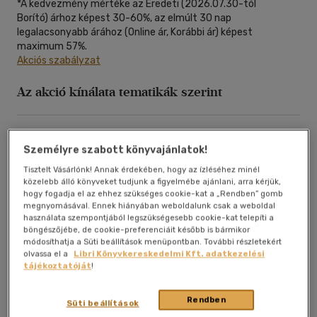
Alkalmaz
*A kedvezmény mértéke az Eredeti
(2026.07.30-tól
Borító)
árhoz képest 30-60%, az elmúlt 30 nap
legalacsonyabb árához (Online ár, Korábbi ár) képest
maximum 57%.
Akciós szabályzat
Az akció kínálata tematikák szerint
Kifestők, foglalkoztatók
Mesék leporellók
Személyre szabott könyvajánlatok!
Ifjúsági irodalom
Young adult könyvek
Tisztelt Vásárlónk! Annak érdekében, hogy az ízléséhez minél
közelebb álló könyveket tudjunk a figyelmébe ajánlani, arra kérjük,
Ismeretterjesztők
Teljes lista
hogy fogadja el az ehhez szükséges cookie-kat a „Rendben” gomb
megnyomásával. Ennek hiányában weboldalunk csak a weboldal
használata szempontjából legszükségesebb cookie-kat telepíti a
böngészőjébe, de cookie-preferenciáit később is bármikor
Az akció teljes kínálata
módosíthatja a Süti beállítások menüpontban. További részletekért
olvassa el a
Libri Könyvkereskedelmi Kft. adatkezelési
tájékoztatóját
!
Rendben
Süti beállítások