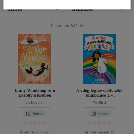
Szűrés
Rendezés
Összesen
631
db
Emily Windsnap és a
A világ legneveletlenebb
kastély a ködben
unikornisa 1. -
Mentőküldetés a hegyen
Liz Kessler
Pip Bird
Könyv
Könyv
Árinformációk
Árinformációk