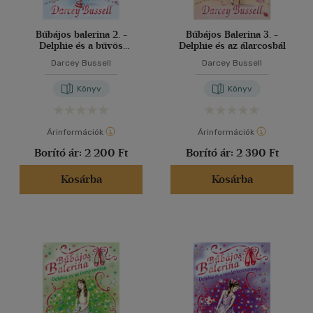
Bűbájos balerina 2. -
Bűbájos Balerina 3. -
Delphie és a bűvös
Delphie és az álarcosbál
varázslat
Darcey Bussell
Darcey Bussell
Könyv
Könyv
Árinformációk
Árinformációk
Borító ár:
2 200 Ft
Borító ár:
2 390 Ft
Kosárba
Kosárba