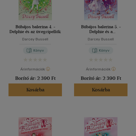
Bűbájos balerina 4. -
Bűbájos balerina 5. -
Delphie és az üvegcipellők
Delphie és a
tündérkeresztanya
Darcey Bussell
Darcey Bussell
Könyv
Könyv
Árinformációk
Árinformációk
Borító ár:
2 390 Ft
Borító ár:
2 390 Ft
Kosárba
Kosárba