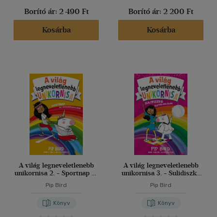
Borító ár:
2 490 Ft
Borító ár:
2 200 Ft
Kosárba
Kosárba
A világ legneveletlenebb
A világ legneveletlenebb
unikornisa 2. - Sportnap az
unikornisa 3. - Sulidiszkó
Unikornissuliban
életre-halálra
Pip Bird
Pip Bird
Könyv
Könyv