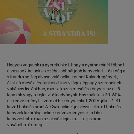
(131)
mind
(59)
40 db / oldal
Ifjúsági
(334)
6 -10 év
(141)
Alkalmaz
10 - 14 év
(100)
14 - 18 év
(30)
mind
(61)
Gyermek és ifjúsági
(48)
Hogyan vegyünk rá gyerekünket, hogy a nyáron minél többet
Felnőtt
(18)
olvasson? Adjunk a kezébe jobbnál jobb könyveket – és még a
strandra se fog olvasnivaló nélkül menni! Kalandregények,
állati jó mesék, és fantasztikus világok éppúgy szerepelnek
Nyelv szerint
vakációs listánkban, mint a közös mesélés könyvei, az első
lapozók vagy a fejlesztő kiadványok. Használd ki a 30-60%-
Magyar
(629)
os kedvezményt, szerezd be könyveinket 2026. július 1-31.
között akciós áron! A "Csak online" jelöléssel ellátott akciós
Angol
(1)
könyvek kizárólag online kedvezményesek, a Libri
könyvesboltokban az akció ideje alatt teljes áron
vásárolhatók meg.