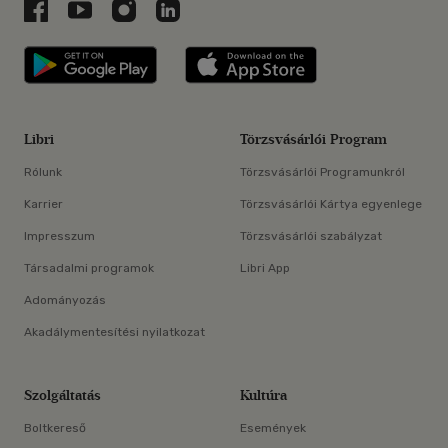
Libri a Facebookon
Libri a Youtube-on
Libri az Instagramon
Libri a LinkedInen
Libri applikáció Szerezd meg: Google P
Libri applikáció 
Libri
Törzsvásárlói Program
Rólunk
Törzsvásárlói Programunkról
Karrier
Törzsvásárlói Kártya egyenlege
Impresszum
Törzsvásárlói szabályzat
Társadalmi programok
Libri App
Adományozás
Akadálymentesítési nyilatkozat
Szolgáltatás
Kultúra
Boltkereső
Események