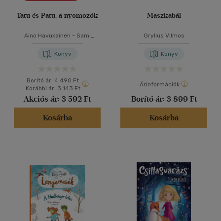
Tatu és Patu, a nyomozók
Maszkabál
Aino Havukainen
-
Sami
Gryllus Vilmos
Toivonen
Könyv
Könyv
Borító ár:
4 490 Ft
Árinformációk
Korábbi ár:
3 143 Ft
Akciós ár:
3 592 Ft
Borító ár:
3 899 Ft
Kosárba
Kosárba