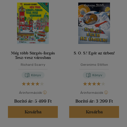
Még több Sürgés-forgás
S. O. S.! Egér az űrben!
Tesz-vesz városban
Richard Scarry
Geronimo Stilton
Könyv
Könyv
Árinformációk
Árinformációk
Borító ár:
5 499 Ft
Borító ár:
3 299 Ft
Kosárba
Kosárba