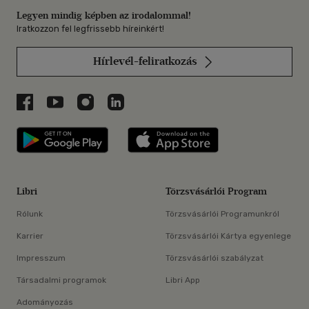
Legyen mindig képben az irodalommal!
Iratkozzon fel legfrissebb híreinkért!
Hírlevél-feliratkozás
Libri a Facebookon
Libri a Youtube-on
Libri az Instagramon
Libri a LinkedInen
Libri applikáció Szerezd meg: Google P
Libri applikáció 
Libri
Törzsvásárlói Program
Rólunk
Törzsvásárlói Programunkról
Karrier
Törzsvásárlói Kártya egyenlege
Impresszum
Törzsvásárlói szabályzat
Társadalmi programok
Libri App
Adományozás