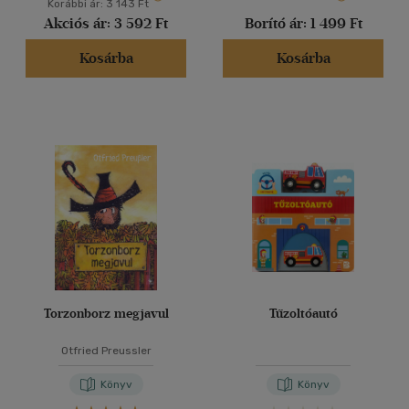
Korábbi ár:
3 143 Ft
Akciós ár:
3 592 Ft
Borító ár:
1 499 Ft
Kosárba
Kosárba
Torzonborz megjavul
Tűzoltóautó
Otfried Preussler
Könyv
Könyv