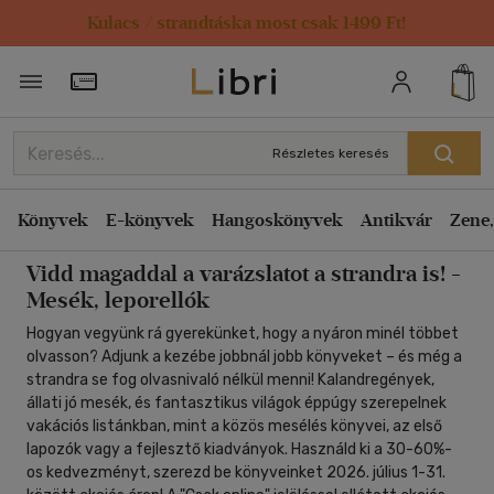
Kulacs / strandtáska most csak 1499 Ft!
Szűrés
Rendezés
Törzsvásárlói Kártya adatai
Rendezés
Típus
Kiadás éve szerint csökkenő
Könyv
(122)
Részletes keresés
Kiadás éve szerint növekvő
Ár szerint csökkenő
Könyvek
E-könyvek
Hangoskönyvek
Antikvár
Zene,
Ár szerint
Ár szerint növekvő
500 Ft - 2500 Ft
(39)
Vidd magaddal a varázslatot a strandra is! -
Eladott darabszám szerint csökkenő
2500 Ft - 4500 Ft
(63)
Mesék, leporellók
Eladott darabszám szerint növekvő
4500 Ft felett
(21)
Hogyan vegyünk rá gyerekünket, hogy a nyáron minél többet
olvasson? Adjunk a kezébe jobbnál jobb könyveket – és még a
Cím szerint A-Z
strandra se fog olvasnivaló nélkül menni! Kalandregények,
Korosztály szerint
Szerző szerint A-Z
állati jó mesék, és fantasztikus világok éppúgy szerepelnek
vakációs listánkban, mint a közös mesélés könyvei, az első
Gyermek
(80)
lapozók vagy a fejlesztő kiadványok. Használd ki a 30-60%-
Megjelenítés
0 - 3 év
(31)
os kedvezményt, szerezd be könyveinket 2026. július 1-31.
20 db / oldal
3 - 6 év