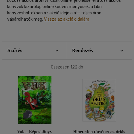
(31)
között akciós áron! A "Csak online" jelöléssel ellátott akciós
könyvek kizárólag online kedvezményesek, a Libri
mind
(18)
40 db / oldal
könyvesboltokban az akció ideje alatt teljes áron
Ifjúsági
(37)
vásárolhatók meg.
Vissza az akció oldalára
6 -10 év
(37)
Alkalmaz
Gyermek és ifjúsági
(5)
Szűrés
Rendezés
Nyelv szerint
Magyar
(122)
Összesen
122
db
Alkalmaz
Vuk - Képeskönyv
Hihetetlen történet az óriás