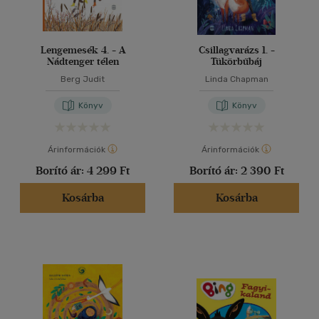
Lengemesék 4. - A
Csillagvarázs 1. -
Nádtenger télen
Tükörbűbáj
Berg Judit
Linda Chapman
Könyv
Könyv
Árinformációk
Árinformációk
Borító ár:
4 299 Ft
Borító ár:
2 390 Ft
Kosárba
Kosárba