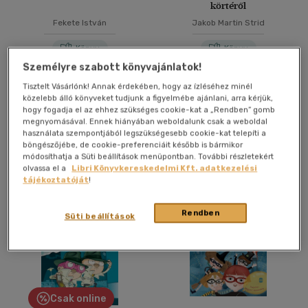
körtéről
Fekete István
Jakob Martin Strid
Könyv
Könyv
Személyre szabott könyvajánlatok!
Tisztelt Vásárlónk! Annak érdekében, hogy az ízléséhez minél
Árinformációk
Árinformációk
közelebb álló könyveket tudjunk a figyelmébe ajánlani, arra kérjük,
Borító ár:
3 999 Ft
Borító ár:
6 999 Ft
hogy fogadja el az ehhez szükséges cookie-kat a „Rendben” gomb
megnyomásával. Ennek hiányában weboldalunk csak a weboldal
használata szempontjából legszükségesebb cookie-kat telepíti a
Kosárba
Kosárba
böngészőjébe, de cookie-preferenciáit később is bármikor
módosíthatja a Süti beállítások menüpontban. További részletekért
olvassa el a
Libri Könyvkereskedelmi Kft. adatkezelési
tájékoztatóját
!
Rendben
Süti beállítások
Csak online