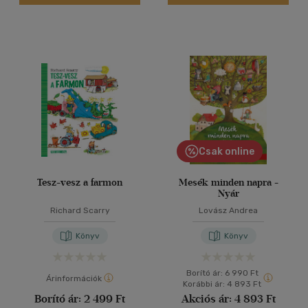
Csak online
Tesz-vesz a farmon
Mesék minden napra -
Nyár
Richard Scarry
Lovász Andrea
Könyv
Könyv
Borító ár:
6 990 Ft
Árinformációk
Korábbi ár:
4 893 Ft
Borító ár:
2 499 Ft
Akciós ár:
4 893 Ft