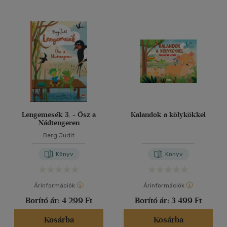
Lengemesék 3. - Ősz a
Kalandok a kölykökkel
Nádtengeren
Berg Judit
Könyv
Könyv
Árinformációk
Árinformációk
Borító ár:
4 299 Ft
Borító ár:
3 499 Ft
Kosárba
Kosárba