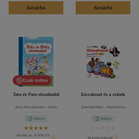
Kosárba
Kosárba
Csak online
Tatu és Patu elszabadul
Kisvakond és a színek
Aino Havukainen
-
Sami
Zdenek Miler
-
Romhányi
Toivonen
Ágnes
Könyv
Könyv
Borító ár:
4 490 Ft
Árinformációk