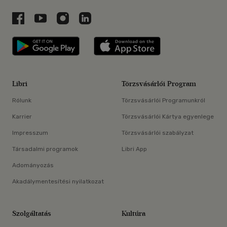
Libri a Facebookon
Libri a Youtube-on
Libri az Instagramon
Libri a LinkedInen
Libri applikáció Szerezd meg: Google P
Libri applikáció 
Libri
Törzsvásárlói Program
Rólunk
Törzsvásárlói Programunkról
Karrier
Törzsvásárlói Kártya egyenlege
Impresszum
Törzsvásárlói szabályzat
Társadalmi programok
Libri App
Adományozás
Akadálymentesítési nyilatkozat
Szolgáltatás
Kultúra