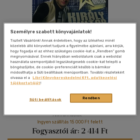
Személyre szabott könyvajánlatok!
Tisztelt Vásárlónk! Annak érdekében, hogy az ízléséhez minél
közelebb álló könyveket tudjunk a figyelmébe ajánlani, arra kérjük,
hogy fogadja el az ehhez szükséges cookie-kat a „Rendben” gomb
megnyomásával. Ennek hiányában weboldalunk csak a weboldal
használata szempontjából legszükségesebb cookie-kat telepíti a
böngészőjébe, de cookie-preferenciáit később is bármikor
módosíthatja a Süti beállítások menüpontban. További részletekért
olvassa el a
Libri Könyvkereskedelmi Kft. adatkezelési
Kívánságlistához adom
Megosztom
tájékoztatóját
!
Rendben
Süti beállítások
|
2009
|
magyar nyelvű
Árinformációk
Ingyen szállítás 15 000 Ft felett
Fogyasztói ár:
2 414 Ft