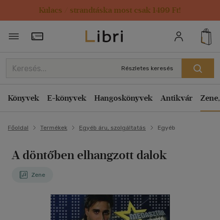
Kulacs / strandtáska most csak 1499 Ft!
Törzsvásárlói Kártya adatai
Részletes keresés
Könyvek
E-könyvek
Hangoskönyvek
Antikvár
Zene,
Főoldal
Termékek
Egyéb áru, szolgáltatás
Egyéb
A döntőben elhangzott dalok
Zene