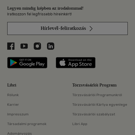
Legyen mindig képben az irodalommal!
Iratkozzon fel legfrissebb híreinkért!
Hírlevél-feliratkozás
Libri a Facebookon
Libri a Youtube-on
Libri az Instagramon
Libri a LinkedInen
Libri applikáció Szerezd meg: Google P
Libri applikáció 
Libri
Törzsvásárlói Program
Rólunk
Törzsvásárlói Programunkról
Karrier
Törzsvásárlói Kártya egyenlege
Impresszum
Törzsvásárlói szabályzat
Társadalmi programok
Libri App
Adományozás