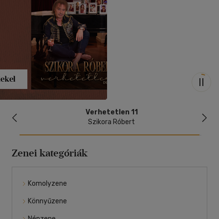
megál
Auto
Verhetetlen 11
Szikora Róbert
Zenei kategóriák
Komolyzene
Könnyűzene
Népzene