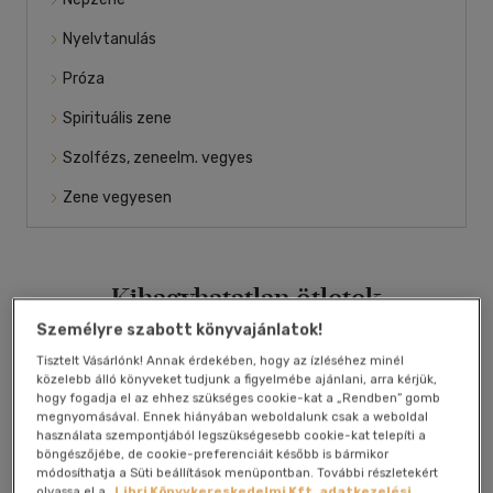
Nyelvtanulás
Próza
Spirituális zene
Szolfézs, zeneelm. vegyes
Zene vegyesen
Kihagyhatatlan ötletek
Személyre szabott könyvajánlatok!
Tisztelt Vásárlónk! Annak érdekében, hogy az ízléséhez minél
közelebb álló könyveket tudjunk a figyelmébe ajánlani, arra kérjük,
hogy fogadja el az ehhez szükséges cookie-kat a „Rendben” gomb
megnyomásával. Ennek hiányában weboldalunk csak a weboldal
használata szempontjából legszükségesebb cookie-kat telepíti a
böngészőjébe, de cookie-preferenciáit később is bármikor
módosíthatja a Süti beállítások menüpontban. További részletekért
olvassa el a
Libri Könyvkereskedelmi Kft. adatkezelési