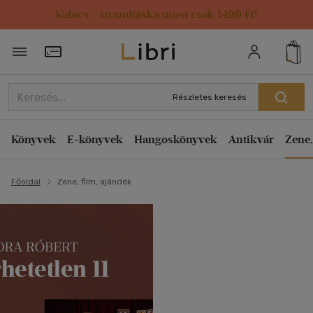
Kulacs / strandtáska most csak 1499 Ft!
Törzsvásárlói Kártya adatai
Részletes keresés
Könyvek
E-könyvek
Hangoskönyvek
Antikvár
Zene,
Főoldal
Zene, film, ajándék