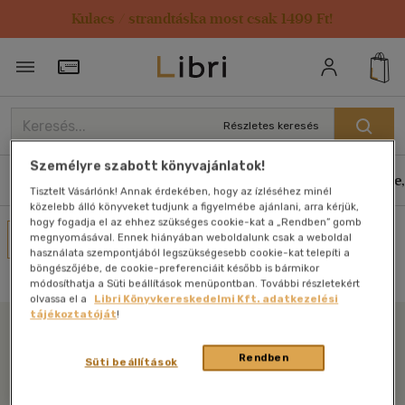
Kulacs / strandtáska most csak 1499 Ft!
Törzsvásárlói Kártya adatai
Részletes keresés
Személyre szabott könyvajánlatok!
Könyvek
E-könyvek
Hangoskönyvek
Antikvár
Zene,
Tisztelt Vásárlónk! Annak érdekében, hogy az ízléséhez minél
közelebb álló könyveket tudjunk a figyelmébe ajánlani, arra kérjük,
hogy fogadja el az ehhez szükséges cookie-kat a „Rendben” gomb
Művei
megnyomásával. Ennek hiányában weboldalunk csak a weboldal
használata szempontjából legszükségesebb cookie-kat telepíti a
Nincs találat
böngészőjébe, de cookie-preferenciáit később is bármikor
módosíthatja a Süti beállítások menüpontban. További részletekért
olvassa el a
Libri Könyvkereskedelmi Kft. adatkezelési
tájékoztatóját
!
Libri
Rendben
Süti beállítások
Legyen mindig képben az irodalommal!