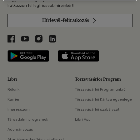
Iratkozzon fel legfrissebb híreinkért!
Hírlevél-feliratkozás
Libri a Facebookon
Libri a Youtube-on
Libri az Instagramon
Libri a LinkedInen
Libri applikáció Szerezd meg: Google P
Libri applikáció 
Libri
Törzsvásárlói Program
Rólunk
Törzsvásárlói Programunkról
Karrier
Törzsvásárlói Kártya egyenlege
Impresszum
Törzsvásárlói szabályzat
Társadalmi programok
Libri App
Adományozás
Akadálymentesítési nyilatkozat