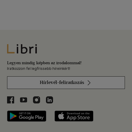
Libri
Legyen mindig képben az irodalommal!
Iratkozzon fel legfrissebb híreinkért!
Hírlevél-feliratkozás
Libri a Facebookon
Libri a Youtube-on
Libri az Instagramon
Libri a LinkedInen
Libri applikáció Szerezd meg: Google P
Libri applikáció 