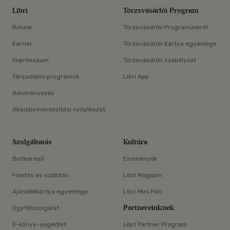
Libri
Törzsvásárlói Program
Rólunk
Törzsvásárlói Programunkról
Karrier
Törzsvásárlói Kártya egyenlege
Impresszum
Törzsvásárlói szabályzat
Társadalmi programok
Libri App
Adományozás
Akadálymentesítési nyilatkozat
Szolgáltatás
Kultúra
Boltkereső
Események
Fizetés és szállítás
Libri Magazin
Ajándékkártya egyenlege
Libri Mini Polc
Partnereinknek
Ügyfélszolgálat
E-könyv-segédlet
Libri Partner Program