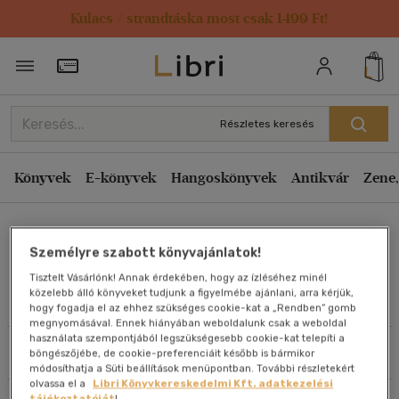
Kulacs / strandtáska most csak 1499 Ft!
Rendezés
Törzsvásárlói Kártya adatai
Rendezés
Kiadás éve szerint csökkenő
Részletes keresés
Kiadás éve szerint növekvő
Ár szerint csökkenő
Könyvek
E-könyvek
Hangoskönyvek
Antikvár
Zene,
Ár szerint növekvő
Tiringer István
Eladott darabszám szerint csökkenő
Személyre szabott könyvajánlatok!
Eladott darabszám szerint növekvő
Tisztelt Vásárlónk! Annak érdekében, hogy az ízléséhez minél
Cím szerint A-Z
közelebb álló könyveket tudjunk a figyelmébe ajánlani, arra kérjük,
Művei
hogy fogadja el az ehhez szükséges cookie-kat a „Rendben” gomb
Szerző szerint A-Z
megnyomásával. Ennek hiányában weboldalunk csak a weboldal
használata szempontjából legszükségesebb cookie-kat telepíti a
Szűrés
Rendezés
böngészőjébe, de cookie-preferenciáit később is bármikor
Megjelenítés
módosíthatja a Süti beállítások menüpontban. További részletekért
olvassa el a
Libri Könyvkereskedelmi Kft. adatkezelési
20 db / oldal
tájékoztatóját
!