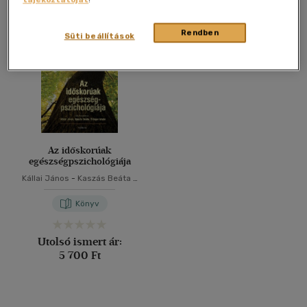
Összesen
1
db
40 db / oldal
Rendben
Süti beállítások
Alkalmaz
Az időskorúak
egészségpszichológiája
Kállai János
-
Kaszás Beáta
-
Tiringer István
Könyv
Utolsó ismert ár:
5 700 Ft