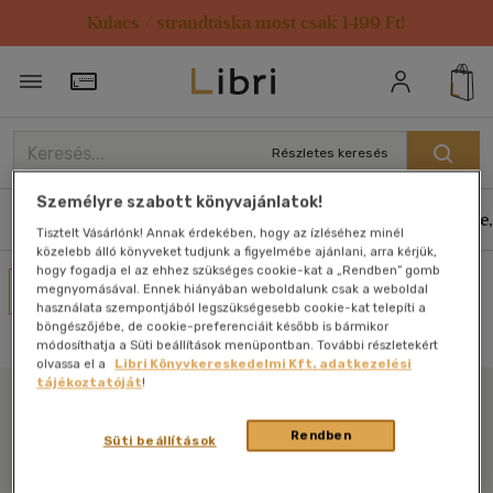
Kulacs / strandtáska most csak 1499 Ft!
Törzsvásárlói Kártya adatai
Részletes keresés
Személyre szabott könyvajánlatok!
Könyvek
E-könyvek
Hangoskönyvek
Antikvár
Zene,
Tisztelt Vásárlónk! Annak érdekében, hogy az ízléséhez minél
közelebb álló könyveket tudjunk a figyelmébe ajánlani, arra kérjük,
hogy fogadja el az ehhez szükséges cookie-kat a „Rendben” gomb
Művei
megnyomásával. Ennek hiányában weboldalunk csak a weboldal
használata szempontjából legszükségesebb cookie-kat telepíti a
Nincs találat
böngészőjébe, de cookie-preferenciáit később is bármikor
módosíthatja a Süti beállítások menüpontban. További részletekért
olvassa el a
Libri Könyvkereskedelmi Kft. adatkezelési
tájékoztatóját
!
Libri
Rendben
Süti beállítások
Legyen mindig képben az irodalommal!