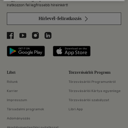
Iratkozzon fel legfrissebb híreinkért!
Hírlevél-feliratkozás
Libri a Facebookon
Libri a Youtube-on
Libri az Instagramon
Libri a LinkedInen
Libri applikáció Szerezd meg: Google P
Libri applikáció 
Libri
Törzsvásárlói Program
Rólunk
Törzsvásárlói Programunkról
Karrier
Törzsvásárlói Kártya egyenlege
Impresszum
Törzsvásárlói szabályzat
Társadalmi programok
Libri App
Adományozás
Akadálymentesítési nyilatkozat