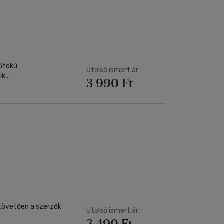
Kártya
Vallás, mitológia
m
Képeslap
és Természet
yv
Naptár
k
Papír, írószer
ok
őfokú
Utolsó ismert ár:
...
3 990 Ft
követően a szerzők
Utolsó ismert ár:
3 490 Ft