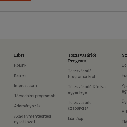
Libri
Törzsvásárlói
Sz
Program
Rólunk
Bo
Törzsvásárlói
Karrier
Fi
Programunkról
Impresszum
Aj
Törzsvásárlói Kártya
eg
egyenlege
Társadalmi programok
Üg
Törzsvásárlói
Adományozás
szabályzat
E-
Akadálymentesítési
Libri App
nyilatkozat
El