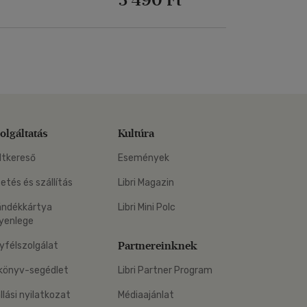
olgáltatás
Kultúra
ltkereső
Események
zetés és szállítás
Libri Magazin
ándékkártya
Libri Mini Polc
yenlege
Partnereinknek
yfélszolgálat
könyv-segédlet
Libri Partner Program
állási nyilatkozat
Médiaajánlat