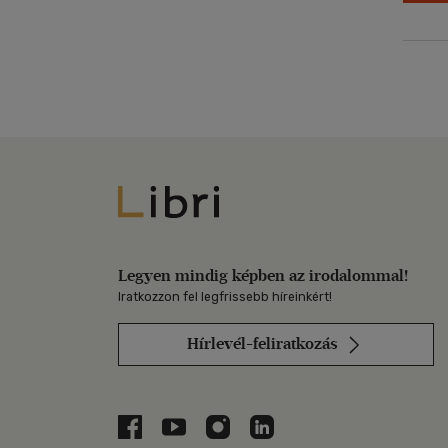
Libri
Legyen mindig képben az irodalommal!
Iratkozzon fel legfrissebb híreinkért!
Hírlevél-feliratkozás
Libri a Facebookon
Libri a Youtube-on
Libri az Instagramon
Libri a LinkedInen