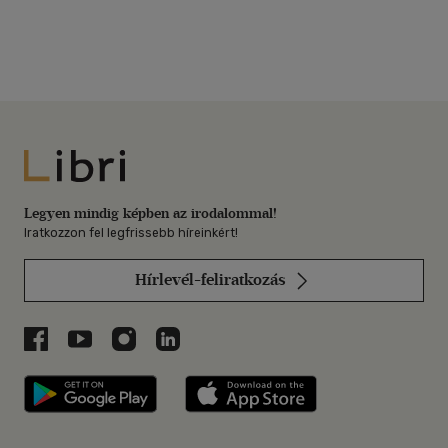
Libri
Legyen mindig képben az irodalommal!
Iratkozzon fel legfrissebb híreinkért!
Hírlevél-feliratkozás
Libri a Facebookon
Libri a Youtube-on
Libri az Instagramon
Libri a LinkedInen
Libri applikáció Szerezd meg: Google P
Libri applikáció 