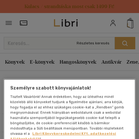
Kulacs / strandtáska most csak 1499 Ft!
Rendezés
Törzsvásárlói Kártya adatai
Rendezés
Kiadás éve szerint csökkenő
Részletes keresés
Kiadás éve szerint növekvő
Ár szerint csökkenő
Könyvek
E-könyvek
Hangoskönyvek
Antikvár
Zene,
Ár szerint növekvő
Takács Géza
Eladott darabszám szerint csökkenő
Személyre szabott könyvajánlatok!
Eladott darabszám szerint növekvő
Tisztelt Vásárlónk! Annak érdekében, hogy az ízléséhez minél
Cím szerint A-Z
közelebb álló könyveket tudjunk a figyelmébe ajánlani, arra kérjük,
Művei
hogy fogadja el az ehhez szükséges cookie-kat a „Rendben” gomb
Szerző szerint A-Z
megnyomásával. Ennek hiányában weboldalunk csak a weboldal
használata szempontjából legszükségesebb cookie-kat telepíti a
Szűrés
Rendezés
böngészőjébe, de cookie-preferenciáit később is bármikor
Megjelenítés
módosíthatja a Süti beállítások menüpontban. További részletekért
olvassa el a
Libri Könyvkereskedelmi Kft. adatkezelési
20 db / oldal
tájékoztatóját
!