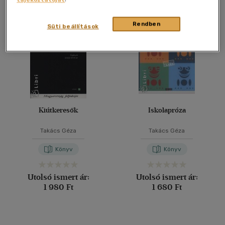
Összesen
2
db
40 db / oldal
Rendben
Süti beállítások
Alkalmaz
Kiútkeresők
Iskolapróza
Takács Géza
Takács Géza
Könyv
Könyv
Utolsó ismert ár:
Utolsó ismert ár:
1 980 Ft
1 680 Ft