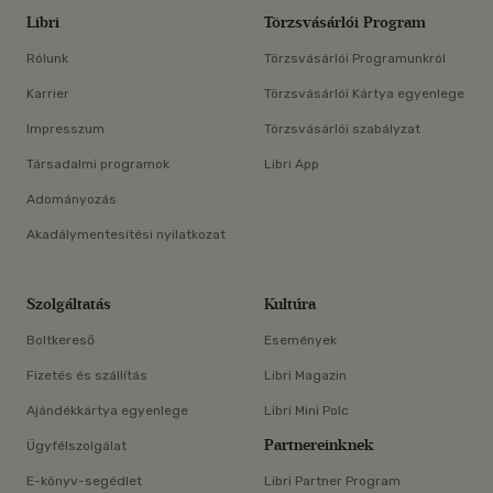
Libri
Törzsvásárlói Program
Rólunk
Törzsvásárlói Programunkról
Karrier
Törzsvásárlói Kártya egyenlege
Impresszum
Törzsvásárlói szabályzat
Társadalmi programok
Libri App
Adományozás
Akadálymentesítési nyilatkozat
Szolgáltatás
Kultúra
Boltkereső
Események
Fizetés és szállítás
Libri Magazin
Ajándékkártya egyenlege
Libri Mini Polc
Partnereinknek
Ügyfélszolgálat
E-könyv-segédlet
Libri Partner Program