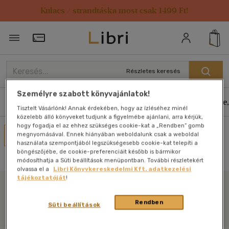
Kulacs / strandtáska most csak 1499 Ft!
Törzsvásárlói Kártya adatai
Részletes keresés
Személyre szabott könyvajánlatok!
Könyvek
E-könyvek
Hangoskönyvek
Antikvár
Zene,
Tisztelt Vásárlónk! Annak érdekében, hogy az ízléséhez minél
közelebb álló könyveket tudjunk a figyelmébe ajánlani, arra kérjük,
hogy fogadja el az ehhez szükséges cookie-kat a „Rendben” gomb
Művei
megnyomásával. Ennek hiányában weboldalunk csak a weboldal
használata szempontjából legszükségesebb cookie-kat telepíti a
Nincs találat
böngészőjébe, de cookie-preferenciáit később is bármikor
módosíthatja a Süti beállítások menüpontban. További részletekért
olvassa el a
Libri Könyvkereskedelmi Kft. adatkezelési
tájékoztatóját
!
Libri
Rendben
Süti beállítások
Legyen mindig képben az irodalommal!