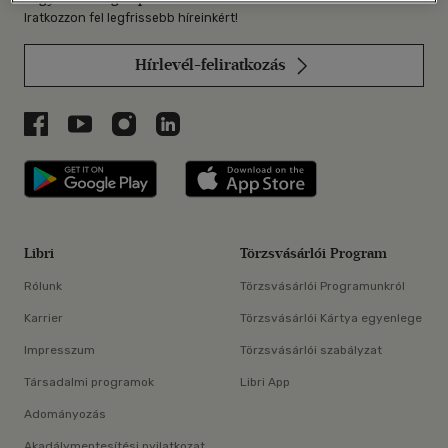
Iratkozzon fel legfrissebb híreinkért!
Hírlevél-feliratkozás
Libri a Facebookon
Libri a Youtube-on
Libri az Instagramon
Libri a LinkedInen
Libri applikáció Szerezd meg: Google P
Libri applikáció 
Libri
Törzsvásárlói Program
Rólunk
Törzsvásárlói Programunkról
Karrier
Törzsvásárlói Kártya egyenlege
Impresszum
Törzsvásárlói szabályzat
Társadalmi programok
Libri App
Adományozás
Akadálymentesítési nyilatkozat