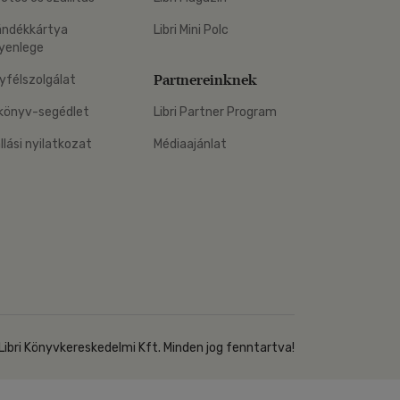
Kártya
Vallás, mitológia
m
ándékkártya
Libri Mini Polc
Képeslap
yenlege
és Természet
yv
Naptár
Partnereinknek
yfélszolgálat
k
Papír, írószer
könyv-segédlet
Libri Partner Program
ok
állási nyilatkozat
Médiaajánlat
Libri Könyvkereskedelmi Kft. Minden jog fenntartva!