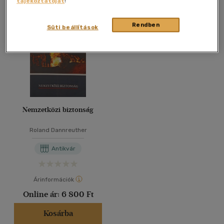
tájékoztatóját
!
Összesen
1
db
40 db / oldal
Rendben
Süti beállítások
Alkalmaz
Nemzetközi biztonság
Roland Dannreuther
Antikvár
Árinformációk
Online ár:
6 800 Ft
Kosárba