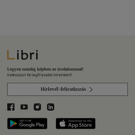
Libri
Legyen mindig képben az irodalommal!
Iratkozzon fel legfrissebb híreinkért!
Hírlevél-feliratkozás
Libri a Facebookon
Libri a Youtube-on
Libri az Instagramon
Libri a LinkedInen
Libri applikáció Szerezd meg: Google P
Libri applikáció 