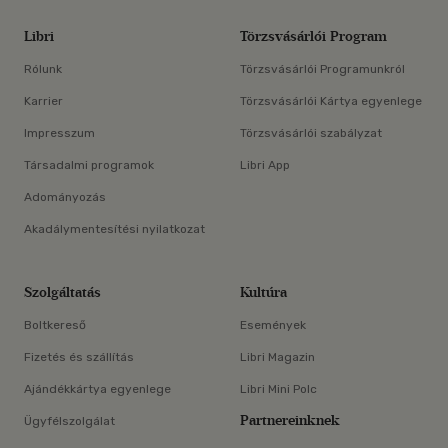
Libri
Törzsvásárlói Program
Rólunk
Törzsvásárlói Programunkról
Karrier
Törzsvásárlói Kártya egyenlege
Impresszum
Törzsvásárlói szabályzat
Társadalmi programok
Libri App
Adományozás
Akadálymentesítési nyilatkozat
Szolgáltatás
Kultúra
Boltkereső
Események
Fizetés és szállítás
Libri Magazin
Ajándékkártya egyenlege
Libri Mini Polc
Partnereinknek
Ügyfélszolgálat