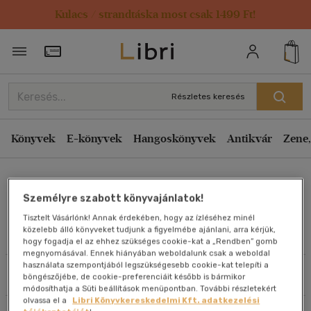
Kulacs / strandtáska most csak 1499 Ft!
Rendezés
Törzsvásárlói Kártya adatai
Rendezés
Kiadás éve szerint csökkenő
Részletes keresés
Kiadás éve szerint növekvő
Ár szerint csökkenő
Könyvek
E-könyvek
Hangoskönyvek
Antikvár
Zene,
Ár szerint növekvő
Roland Dannreuther
Eladott darabszám szerint csökkenő
Személyre szabott könyvajánlatok!
Eladott darabszám szerint növekvő
Tisztelt Vásárlónk! Annak érdekében, hogy az ízléséhez minél
Cím szerint A-Z
közelebb álló könyveket tudjunk a figyelmébe ajánlani, arra kérjük,
Művei
hogy fogadja el az ehhez szükséges cookie-kat a „Rendben” gomb
Szerző szerint A-Z
megnyomásával. Ennek hiányában weboldalunk csak a weboldal
használata szempontjából legszükségesebb cookie-kat telepíti a
Szűrés
Rendezés
böngészőjébe, de cookie-preferenciáit később is bármikor
Megjelenítés
módosíthatja a Süti beállítások menüpontban. További részletekért
olvassa el a
Libri Könyvkereskedelmi Kft. adatkezelési
20 db / oldal