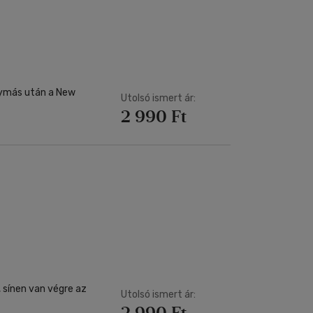
Kártya
Vallás, mitológia
m
Képeslap
és Természet
yv
Naptár
k
Papír, írószer
ok
egymás után a New
Utolsó ismert ár:
2 990 Ft
 sínen van végre az
Utolsó ismert ár:
2 990 Ft