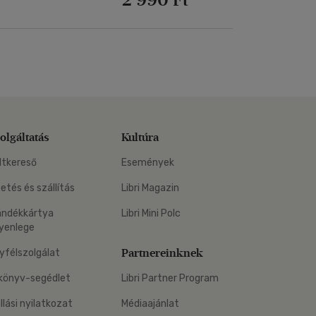
olgáltatás
Kultúra
ltkereső
Események
zetés és szállítás
Libri Magazin
ándékkártya
Libri Mini Polc
yenlege
Partnereinknek
yfélszolgálat
könyv-segédlet
Libri Partner Program
állási nyilatkozat
Médiaajánlat