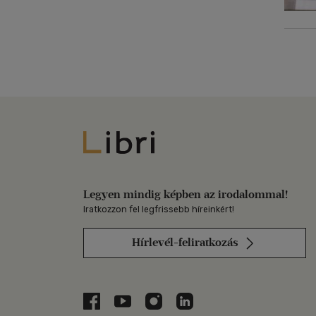
Libri
Legyen mindig képben az irodalommal!
Iratkozzon fel legfrissebb híreinkért!
Hírlevél-feliratkozás
Libri a Facebookon
Libri a Youtube-on
Libri az Instagramon
Libri a LinkedInen