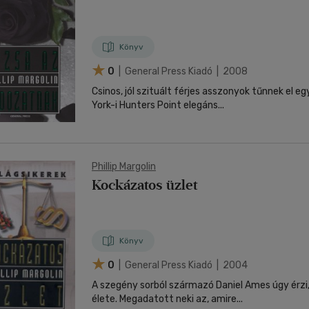
nyelvű
Egyéb áru,
jaink, bulvár, politika
jaink, bulvár, politika
Sport, természetjárás
Ismeretterjesztő
Nyelvkönyv, szótár, idegen nyelvű
Hangzóanyag
Történelem
Szatíra
Történelem
Térkép
Történele
szolgáltatás
Pénz, gazdaság, üzleti élet
lvkönyv, szótár, idegen nyelvű
lvkönyv, szótár, idegen nyelvű
Számítástechnika, internet
Játékfilm
Pénz, gazdaság, üzleti élet
Papír, írószer
Tudomány és Természet
Színház
Tudomány és Természet
Naptár
Tudomány 
E-hangoskön
Sport, természetjárás
Könyv
Kaland
Természetfilm
Kártya
Utazás
Társasjátéko
0
| General Press Kiadó | 2008
Kötelező
Thriller,Pszicho-
Kreatív játék
olvasmányok-
thriller
Csinos, jól szituált férjes asszonyok tűnnek el 
filmfeld.
York-i Hunters Point elegáns...
Történelmi
Krimi
Tv-sorozatok
Misztikus
Phillip Margolin
Kockázatos üzlet
Könyv
0
| General Press Kiadó | 2004
A szegény sorból származó Daniel Ames úgy érzi,
élete. Megadatott neki az, amire...