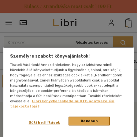
Kulacs / strandtáska most csak 1499 Ft!
Törzsvásárlói Kártya adatai
Részletes keresés
Személyre szabott könyvajánlatok!
Könyvek
E-könyvek
Hangoskönyvek
Antikvár
Zene,
Tisztelt Vásárlónk! Annak érdekében, hogy az ízléséhez minél
közelebb álló könyveket tudjunk a figyelmébe ajánlani, arra kérjük,
hogy fogadja el az ehhez szükséges cookie-kat a „Rendben” gomb
Művei
megnyomásával. Ennek hiányában weboldalunk csak a weboldal
használata szempontjából legszükségesebb cookie-kat telepíti a
Nincs találat
böngészőjébe, de cookie-preferenciáit később is bármikor
módosíthatja a Süti beállítások menüpontban. További részletekért
olvassa el a
Libri Könyvkereskedelmi Kft. adatkezelési
tájékoztatóját
!
Libri
Rendben
Süti beállítások
Legyen mindig képben az irodalommal!