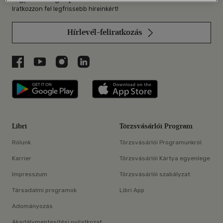
Iratkozzon fel legfrissebb híreinkért!
Hírlevél-feliratkozás
Libri a Facebookon
Libri a Youtube-on
Libri az Instagramon
Libri a LinkedInen
Libri applikáció Szerezd meg: Google P
Libri applikáció 
Libri
Törzsvásárlói Program
Rólunk
Törzsvásárlói Programunkról
Karrier
Törzsvásárlói Kártya egyenlege
Impresszum
Törzsvásárlói szabályzat
Társadalmi programok
Libri App
Adományozás
Akadálymentesítési nyilatkozat