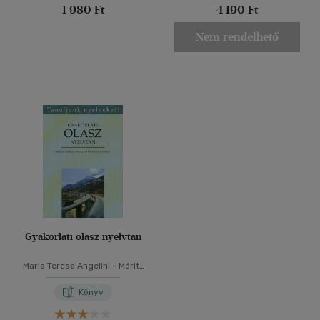
1 980 Ft
4 190 Ft
Nem rendelhető
Gyakorlati olasz nyelvtan
Maria Teresa Angelini
-
Móritz
György
Könyv