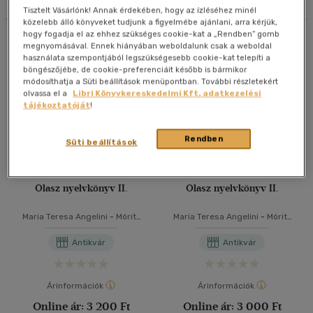
Tisztelt Vásárlónk! Annak érdekében, hogy az ízléséhez minél
40 db / oldal
közelebb álló könyveket tudjunk a figyelmébe ajánlani, arra kérjük,
hogy fogadja el az ehhez szükséges cookie-kat a „Rendben” gomb
Összesen
5
db
megnyomásával. Ennek hiányában weboldalunk csak a weboldal
használata szempontjából legszükségesebb cookie-kat telepíti a
böngészőjébe, de cookie-preferenciáit később is bármikor
Alkalmaz
módosíthatja a Süti beállítások menüpontban. További részletekért
olvassa el a
Libri Könyvkereskedelmi Kft. adatkezelési
tájékoztatóját
!
Rendben
Süti beállítások
Olasz nyelvkönyv II.
Olasz nyelvkönyv II.
Maria Teresa Angelini
-
Móritz
Maria Teresa Angelini
-
Móritz
György
György
Antikvár
Antikvár
Árinformációk
Árinformációk
Online ár:
3 200 Ft
Online ár:
3 000 Ft