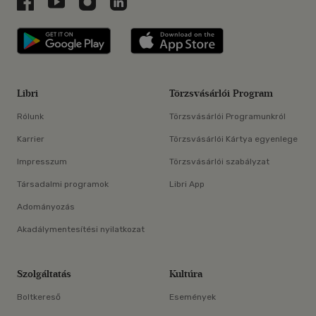
Libri a Facebookon
Libri a Youtube-on
Libri az Instagramon
Libri a LinkedInen
Libri applikáció Szerezd meg: Google P
Libri applikáció 
Libri
Törzsvásárlói Program
Rólunk
Törzsvásárlói Programunkról
Karrier
Törzsvásárlói Kártya egyenlege
Impresszum
Törzsvásárlói szabályzat
Társadalmi programok
Libri App
Adományozás
Akadálymentesítési nyilatkozat
Szolgáltatás
Kultúra
Boltkereső
Események