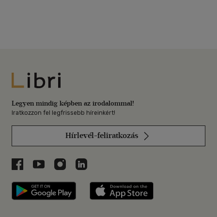
Libri
Legyen mindig képben az irodalommal!
Iratkozzon fel legfrissebb híreinkért!
Hírlevél-feliratkozás
Libri a Facebookon
Libri a Youtube-on
Libri az Instagramon
Libri a LinkedInen
Libri applikáció Szerezd meg: Google P
Libri applikáció 