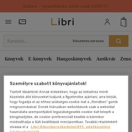
Kulacs / strandtáska most csak 1499 Ft!
Rendezés
Törzsvásárlói Kártya adatai
Rendezés
Kiadás éve szerint csökkenő
Részletes keresés
Kiadás éve szerint növekvő
Ár szerint csökkenő
Könyvek
E-könyvek
Hangoskönyvek
Antikvár
Zene,
Ár szerint növekvő
Mojzes Imre
Eladott darabszám szerint csökkenő
Személyre szabott könyvajánlatok!
Eladott darabszám szerint növekvő
Tisztelt Vásárlónk! Annak érdekében, hogy az ízléséhez minél
Cím szerint A-Z
közelebb álló könyveket tudjunk a figyelmébe ajánlani, arra kérjük,
Művei
hogy fogadja el az ehhez szükséges cookie-kat a „Rendben” gomb
Szerző szerint A-Z
megnyomásával. Ennek hiányában weboldalunk csak a weboldal
használata szempontjából legszükségesebb cookie-kat telepíti a
Szűrés
Rendezés
böngészőjébe, de cookie-preferenciáit később is bármikor
Megjelenítés
módosíthatja a Süti beállítások menüpontban. További részletekért
olvassa el a
Libri Könyvkereskedelmi Kft. adatkezelési
20 db / oldal
tájékoztatóját
!