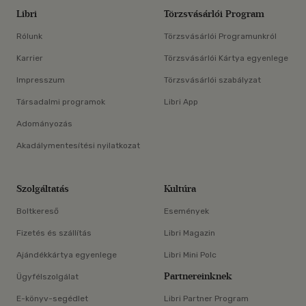
Libri
Törzsvásárlói Program
Rólunk
Törzsvásárlói Programunkról
Karrier
Törzsvásárlói Kártya egyenlege
Impresszum
Törzsvásárlói szabályzat
Társadalmi programok
Libri App
Adományozás
Akadálymentesítési nyilatkozat
Szolgáltatás
Kultúra
Boltkereső
Események
Fizetés és szállítás
Libri Magazin
Ajándékkártya egyenlege
Libri Mini Polc
Partnereinknek
Ügyfélszolgálat
E-könyv-segédlet
Libri Partner Program