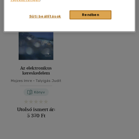
Összesen
1
db
40 db / oldal
Rendben
Süti beállítások
Alkalmaz
Az elektronikus
kereskedelem
Mojzes Imre
-
Talyigás Judit
Könyv
Utolsó ismert ár:
5 370 Ft