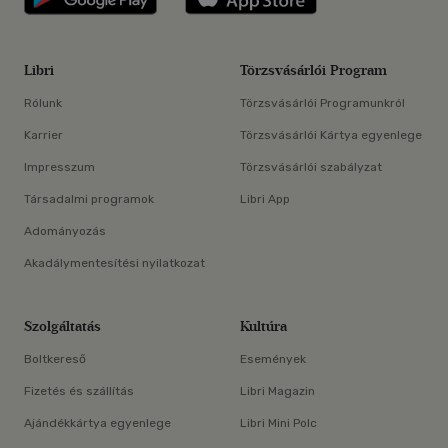
Libri
Törzsvásárlói Program
Rólunk
Törzsvásárlói Programunkról
Karrier
Törzsvásárlói Kártya egyenlege
Impresszum
Törzsvásárlói szabályzat
Társadalmi programok
Libri App
Adományozás
Akadálymentesítési nyilatkozat
Szolgáltatás
Kultúra
Boltkereső
Események
Fizetés és szállítás
Libri Magazin
Ajándékkártya egyenlege
Libri Mini Polc