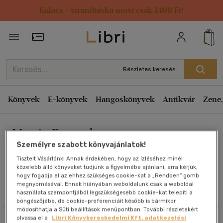
Kulacs / strandtáska most csak 1499 Ft!
Rendezés
Törzsvásárlói Kártya adatai
Rendezés
Kiadás éve szerint csökkenő
Részletes keresés
Kiadás éve szerint növekvő
Ár szerint csökkenő
Könyvek
E-könyvek
Hangoskönyvek
Antikvár
Zene,
Ár szerint növekvő
Martin Baresch
Eladott darabszám szerint csökkenő
Személyre szabott könyvajánlatok!
Eladott darabszám szerint növekvő
Tisztelt Vásárlónk! Annak érdekében, hogy az ízléséhez minél
Cím szerint A-Z
közelebb álló könyveket tudjunk a figyelmébe ajánlani, arra kérjük,
Művei
hogy fogadja el az ehhez szükséges cookie-kat a „Rendben” gomb
Szerző szerint A-Z
megnyomásával. Ennek hiányában weboldalunk csak a weboldal
használata szempontjából legszükségesebb cookie-kat telepíti a
Olvasói vélemények
böngészőjébe, de cookie-preferenciáit később is bármikor
Megjelenítés
módosíthatja a Süti beállítások menüpontban. További részletekért
olvassa el a
Libri Könyvkereskedelmi Kft. adatkezelési
Szűrés
Rendezés
20 db / oldal