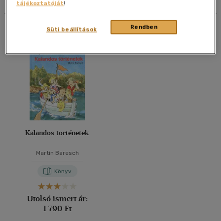
tájékoztatóját
!
40 db / oldal
Összesen
1
db
Rendben
Süti beállítások
Alkalmaz
Kalandos történetek
Martin Baresch
Könyv
Utolsó ismert ár:
1 790 Ft