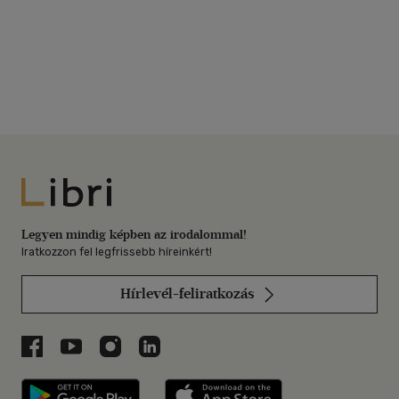
Libri
Legyen mindig képben az irodalommal!
Iratkozzon fel legfrissebb híreinkért!
Hírlevél-feliratkozás
Libri a Facebookon
Libri a Youtube-on
Libri az Instagramon
Libri a LinkedInen
Libri applikáció Szerezd meg: Google P
Libri applikáció 