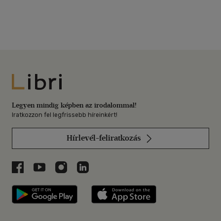
Libri
Legyen mindig képben az irodalommal!
Iratkozzon fel legfrissebb híreinkért!
Hírlevél-feliratkozás
Libri a Facebookon
Libri a Youtube-on
Libri az Instagramon
Libri a LinkedInen
Libri applikáció Szerezd meg: Google P
Libri applikáció 