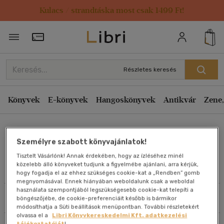
Kulacs / strandtáska most csak 1499 Ft!
Rendezés
Törzsvásárlói Kártya adatai
Rendezés
Kiadás éve szerint csökkenő
Részletes keresés
Kiadás éve szerint növekvő
Ár szerint csökkenő
Könyvek
E-könyvek
Hangoskönyvek
Antikvár
Zene,
Ár szerint növekvő
Machos Csilla
Eladott darabszám szerint csökkenő
Személyre szabott könyvajánlatok!
Eladott darabszám szerint növekvő
Tisztelt Vásárlónk! Annak érdekében, hogy az ízléséhez minél
Cím szerint A-Z
közelebb álló könyveket tudjunk a figyelmébe ajánlani, arra kérjük,
Művei
hogy fogadja el az ehhez szükséges cookie-kat a „Rendben” gomb
Szerző szerint A-Z
megnyomásával. Ennek hiányában weboldalunk csak a weboldal
használata szempontjából legszükségesebb cookie-kat telepíti a
Szűrés
Rendezés
böngészőjébe, de cookie-preferenciáit később is bármikor
Megjelenítés
módosíthatja a Süti beállítások menüpontban. További részletekért
olvassa el a
Libri Könyvkereskedelmi Kft. adatkezelési
20 db / oldal
tájékoztatóját
!