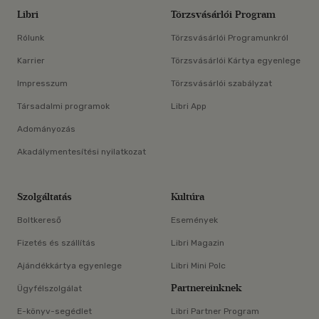
Libri
Törzsvásárlói Program
Rólunk
Törzsvásárlói Programunkról
Karrier
Törzsvásárlói Kártya egyenlege
Impresszum
Törzsvásárlói szabályzat
Társadalmi programok
Libri App
Adományozás
Akadálymentesítési nyilatkozat
Szolgáltatás
Kultúra
Boltkereső
Események
Fizetés és szállítás
Libri Magazin
Ajándékkártya egyenlege
Libri Mini Polc
Partnereinknek
Ügyfélszolgálat
E-könyv-segédlet
Libri Partner Program