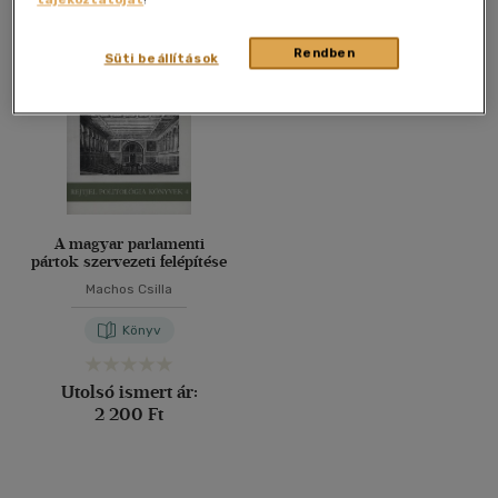
Összesen
1
db
40 db / oldal
Rendben
Süti beállítások
Alkalmaz
A magyar parlamenti
pártok szervezeti felépítése
Machos Csilla
Könyv
Utolsó ismert ár:
2 200 Ft